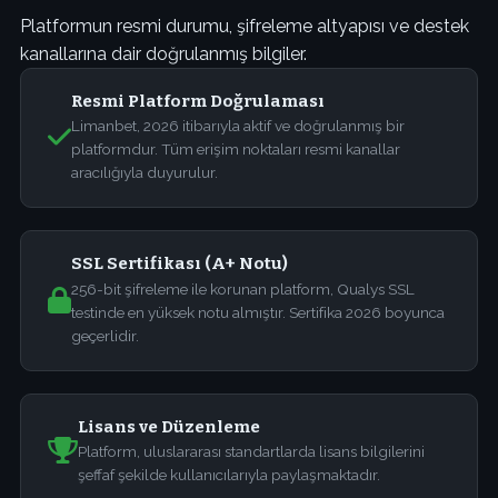
Platformun resmi durumu, şifreleme altyapısı ve destek
kanallarına dair doğrulanmış bilgiler.
Resmi Platform Doğrulaması
Limanbet, 2026 itibarıyla aktif ve doğrulanmış bir
platformdur. Tüm erişim noktaları resmi kanallar
aracılığıyla duyurulur.
SSL Sertifikası (A+ Notu)
256-bit şifreleme ile korunan platform, Qualys SSL
testinde en yüksek notu almıştır. Sertifika 2026 boyunca
geçerlidir.
Lisans ve Düzenleme
Platform, uluslararası standartlarda lisans bilgilerini
şeffaf şekilde kullanıcılarıyla paylaşmaktadır.