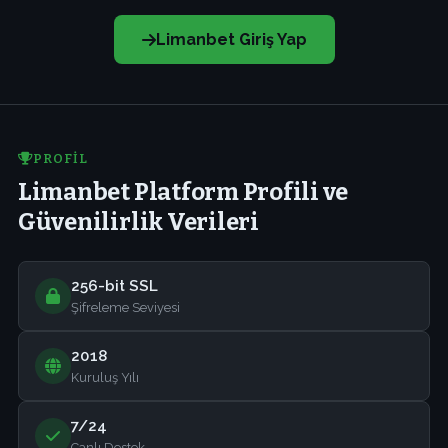
Limanbet Giriş Yap
PROFIL
Limanbet Platform Profili ve
Güvenilirlik Verileri
256-bit SSL
Şifreleme Seviyesi
2018
Kuruluş Yılı
7/24
Canlı Destek