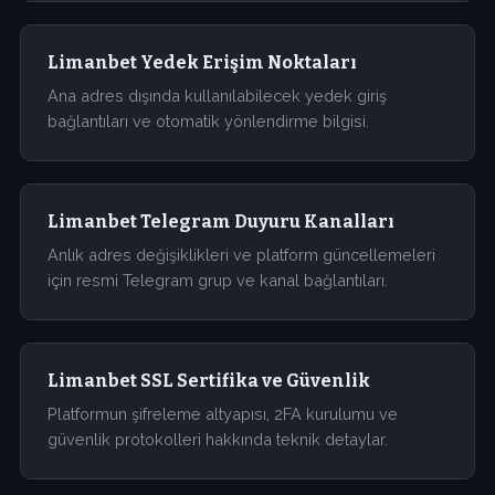
Limanbet Yedek Erişim Noktaları
Ana adres dışında kullanılabilecek yedek giriş
bağlantıları ve otomatik yönlendirme bilgisi.
Limanbet Telegram Duyuru Kanalları
Anlık adres değişiklikleri ve platform güncellemeleri
için resmi Telegram grup ve kanal bağlantıları.
Limanbet SSL Sertifika ve Güvenlik
Platformun şifreleme altyapısı, 2FA kurulumu ve
güvenlik protokolleri hakkında teknik detaylar.