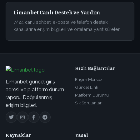
Limanbet Canlı Destek ve Yardım
7/24 canlı sohbet, e-posta ve telefon destek
kanallarına erişim bilgileri ve ortalama yanıt süreleri.
Hızlı Bağlantılar
Erişim Merkezi
Limanbet güncel giriş
Güncel Link
adresi ve platform durum
Platform Durumu
raporu. Doğrulanmış
Sık Sorulanlar
erişim bilgileri.
Kaynaklar
Yasal