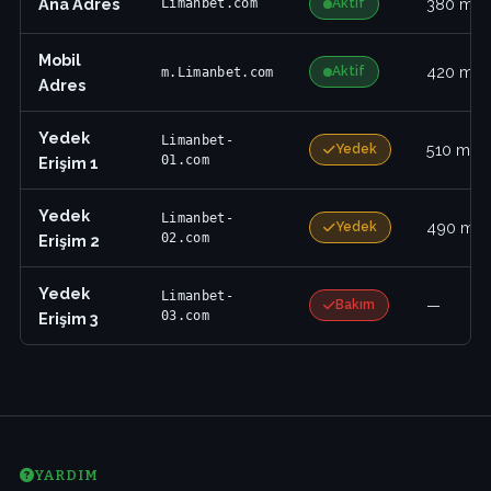
Ana Adres
380 ms
Limanbet.com
Aktif
Mobil
420 ms
Aktif
m.Limanbet.com
Adres
Yedek
Limanbet-
510 ms
Yedek
01.com
Erişim 1
Yedek
Limanbet-
490 ms
Yedek
02.com
Erişim 2
Yedek
Limanbet-
—
Bakım
03.com
Erişim 3
YARDIM