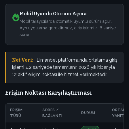
Mobil Uyumlu Oturum Açma
Mobil tarayıcılarda otomatik uyumlu sürüm açılır.
Ayrı uygulama gerektirmez, giriş işlemi 4-8 saniye
sürer.
Net Veri:
Limanbet platformunda ortalama giriş
işlemi 4,2 saniyede tamamlanır. 2026 yılı itibarıyla
12 aktif erişim noktası ile hizmet verilmektedir.
Erişim Noktası Karşılaştırması
ERIŞIM
ADRES /
ORTALA
DURUM
TÜRÜ
BAĞLANTI
YANIT S