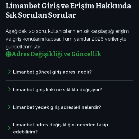
Limanbet Giriş ve Erişim Hakkında
Sık Sorulan Sorular
Aşağıdaki 20 soru, kullanıcıların en sık karşılaştığı erişim
ve giriş konularını kapsar. Tüm yanıtlar 2026 verileriyle
güncellenmiştir.
Adres Değişikliği ve Güncellik
Limanbet güncel giriş adresi nedir?
Limanbet giriş linki ne sıklıkla değişiyor?
Limanbet yedek giriş adresleri nelerdir?
Limanbet adres değişikliğini nereden takip
edebilirim?