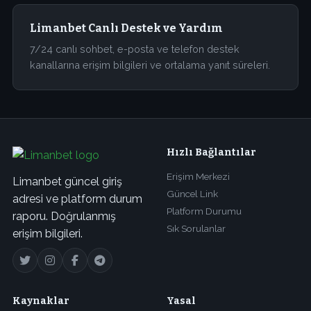
Limanbet Canlı Destek ve Yardım
7/24 canlı sohbet, e-posta ve telefon destek
kanallarına erişim bilgileri ve ortalama yanıt süreleri.
Hızlı Bağlantılar
Erişim Merkezi
Limanbet güncel giriş
Güncel Link
adresi ve platform durum
Platform Durumu
raporu. Doğrulanmış
Sık Sorulanlar
erişim bilgileri.
Kaynaklar
Yasal