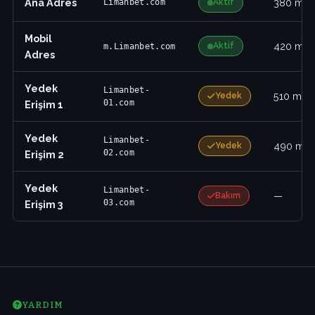
Ana Adres
380 ms
Limanbet.com
Aktif
Mobil
420 ms
Aktif
m.Limanbet.com
Adres
Yedek
Limanbet-
510 ms
Yedek
01.com
Erişim 1
Yedek
Limanbet-
490 ms
Yedek
02.com
Erişim 2
Yedek
Limanbet-
—
Bakım
03.com
Erişim 3
YARDIM