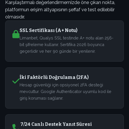
Karşılaştırmalı değerlendirmemizde öne çıkan nokta,
platformun erişim altyapısının şeffaf ve test edilebilir
olmasıdır.
SSL Sertifikası (A+ Notu)
Limanbet, Qualys SSL testinde A+ notu alan 256-
bit şifreleme kullanır. Sertifika 2026 boyunca
geçerlidir ve her 90 günde bir yenilenir.
İki Faktörlü Doğrulama (2FA)
Hesap güvenliği için opsiyonel 2FA desteği
mevcuttur. Google Authenticator uyumlu kod ile
giriş koruması sağlanır.
7/24 Canlı Destek Yanıt Süresi