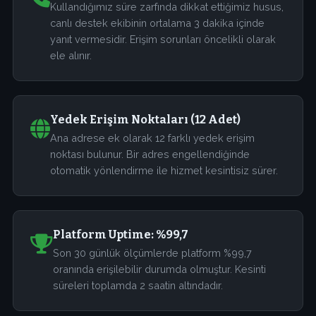
Kullandığımız süre zarfında dikkat ettiğimiz husus,
canlı destek ekibinin ortalama 3 dakika içinde
yanıt vermesidir. Erişim sorunları öncelikli olarak
ele alınır.
Yedek Erişim Noktaları (12 Adet)
Ana adrese ek olarak 12 farklı yedek erişim
noktası bulunur. Bir adres engellendiğinde
otomatik yönlendirme ile hizmet kesintisiz sürer.
Platform Uptime: %99,7
Son 30 günlük ölçümlerde platform %99,7
oranında erişilebilir durumda olmuştur. Kesinti
süreleri toplamda 2 saatin altındadır.