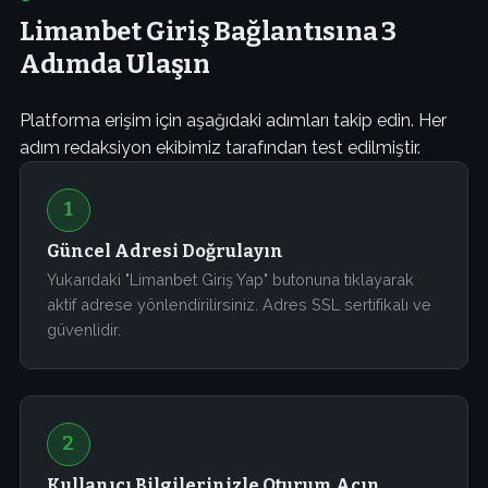
Limanbet Giriş Bağlantısına 3
Adımda Ulaşın
Platforma erişim için aşağıdaki adımları takip edin. Her
adım redaksiyon ekibimiz tarafından test edilmiştir.
1
Güncel Adresi Doğrulayın
Yukarıdaki "Limanbet Giriş Yap" butonuna tıklayarak
aktif adrese yönlendirilirsiniz. Adres SSL sertifikalı ve
güvenlidir.
2
Kullanıcı Bilgilerinizle Oturum Açın