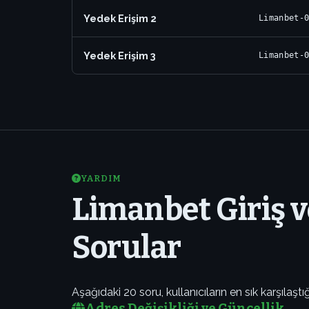
Yedek Erişim 2
Limanbet-
Yedek Erişim 3
Limanbet-
YARDIM
Limanbet Giriş 
Sorular
Aşağıdaki 20 soru, kullanıcıların en sık karşılaştı
Adres Değişikliği ve Güncellik