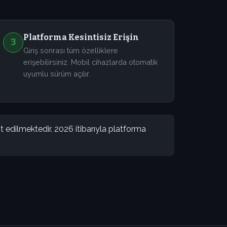
Platforma Kesintisiz Erişin
3
Giriş sonrası tüm özelliklere
erişebilirsiniz. Mobil cihazlarda otomatik
uyumlu sürüm açılır.
 edilmektedir. 2026 itibarıyla platforma