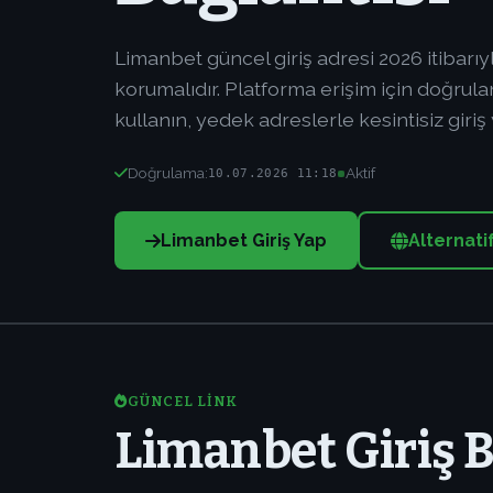
Limanbet güncel giriş adresi 2026 itibarıyl
korumalıdır. Platforma erişim için doğrul
kullanın, yedek adreslerle kesintisiz giriş
Doğrulama:
Aktif
10.07.2026 11:18
Limanbet Giriş Yap
Alternati
GÜNCEL LINK
Limanbet Giriş 