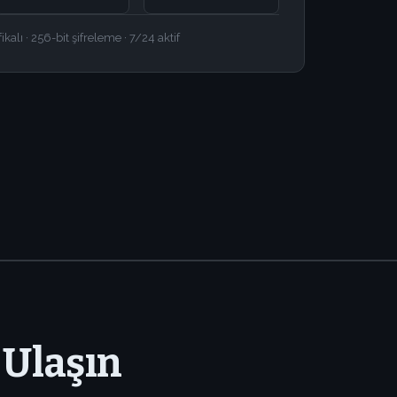
ikalı · 256-bit şifreleme · 7/24 aktif
 Ulaşın