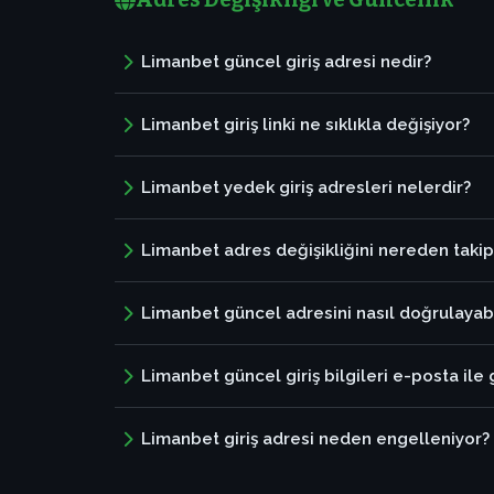
Limanbet güncel giriş adresi nedir?
Limanbet giriş linki ne sıklıkla değişiyor?
Limanbet yedek giriş adresleri nelerdir?
Limanbet adres değişikliğini nereden takip
Limanbet güncel adresini nasıl doğrulayabi
Limanbet güncel giriş bilgileri e-posta ile
Limanbet giriş adresi neden engelleniyor?