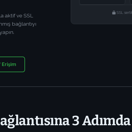
SSL sertif
a aktif ve SSL
anmış bağlantıyı
 yapın.
f Erişim
Bağlantısına 3 Adımda