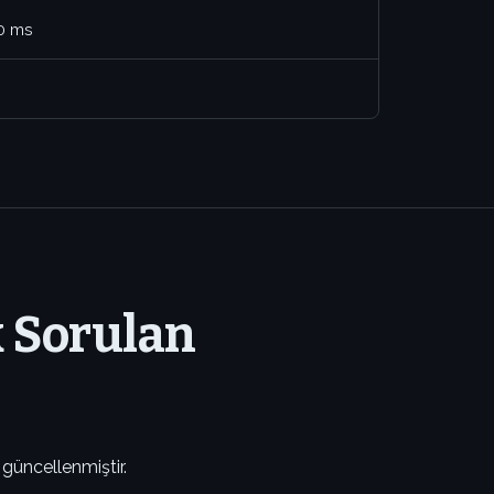
0 ms
k Sorulan
e güncellenmiştir.