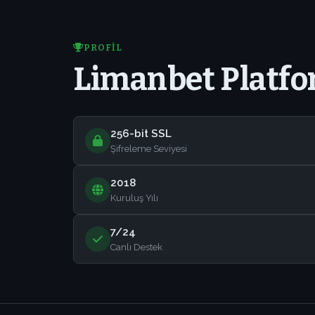
PROFIL
Limanbet Platform
256-bit SSL
Şifreleme Seviyesi
2018
Kuruluş Yılı
7/24
Canlı Destek