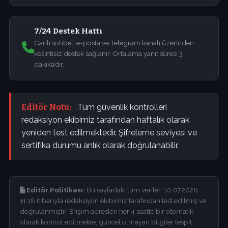
7/24 Destek Hattı
Canlı sohbet, e-posta ve Telegram kanalı üzerinden
kesintisiz destek sağlanır. Ortalama yanıt süresi 3
dakikadır.
Editör Notu:
Tüm güvenlik kontrolleri
redaksiyon ekibimiz tarafından haftalık olarak
yeniden test edilmektedir. Şifreleme seviyesi ve
sertifika durumu anlık olarak doğrulanabilir.
Editör Politikası:
Bu sayfadaki tüm veriler, 10.07.2026
11:18 itibarıyla redaksiyon ekibimiz tarafından test edilmiş ve
doğrulanmıştır. Erişim adresleri her 4 saatte bir otomatik
olarak kontrol edilmekte, güncel olmayan bilgiler tespit