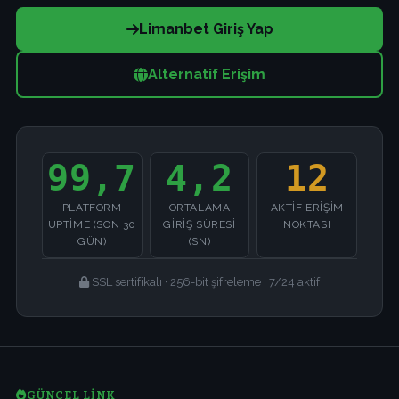
Limanbet Giriş Yap
Alternatif Erişim
99,7
4,2
12
PLATFORM
ORTALAMA
AKTIF ERIŞIM
UPTIME (SON 30
GIRIŞ SÜRESI
NOKTASI
GÜN)
(SN)
SSL sertifikalı · 256-bit şifreleme · 7/24 aktif
GÜNCEL LINK