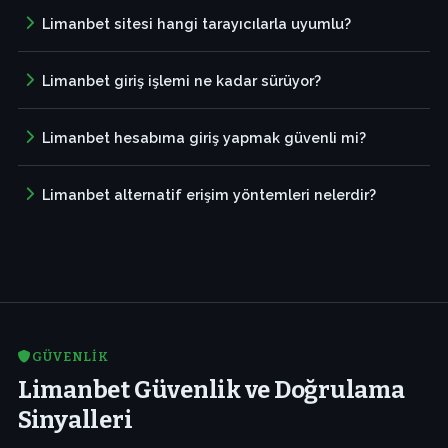
Limanbet sitesi hangi tarayıcılarla uyumlu?
Limanbet giriş işlemi ne kadar sürüyor?
Limanbet hesabıma giriş yapmak güvenli mi?
Limanbet alternatif erişim yöntemleri nelerdir?
GÜVENLIK
Limanbet Güvenlik ve Doğrulama
Sinyalleri