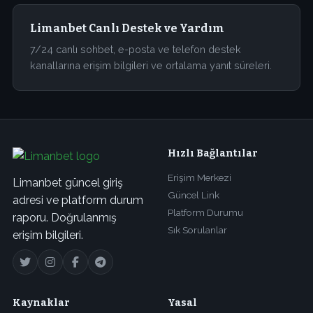
Limanbet Canlı Destek ve Yardım
7/24 canlı sohbet, e-posta ve telefon destek
kanallarına erişim bilgileri ve ortalama yanıt süreleri.
Hızlı Bağlantılar
Erişim Merkezi
Limanbet güncel giriş
Güncel Link
adresi ve platform durum
Platform Durumu
raporu. Doğrulanmış
Sık Sorulanlar
erişim bilgileri.
Kaynaklar
Yasal