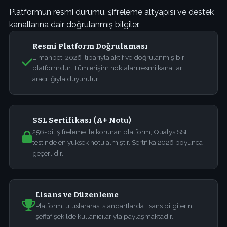
Platformun resmi durumu, şifreleme altyapısı ve destek
kanallarına dair doğrulanmış bilgiler.
Resmi Platform Doğrulaması
Limanbet, 2026 itibarıyla aktif ve doğrulanmış bir
platformdur. Tüm erişim noktaları resmi kanallar
aracılığıyla duyurulur.
SSL Sertifikası (A+ Notu)
256-bit şifreleme ile korunan platform, Qualys SSL
testinde en yüksek notu almıştır. Sertifika 2026 boyunca
geçerlidir.
Lisans ve Düzenleme
Platform, uluslararası standartlarda lisans bilgilerini
şeffaf şekilde kullanıcılarıyla paylaşmaktadır.