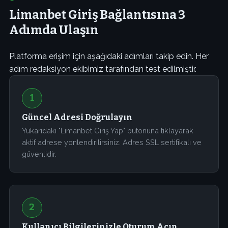
Limanbet Giriş Bağlantısına 3
Adımda Ulaşın
Platforma erişim için aşağıdaki adımları takip edin. Her
adım redaksiyon ekibimiz tarafından test edilmiştir.
1
Güncel Adresi Doğrulayın
Yukarıdaki "Limanbet Giriş Yap" butonuna tıklayarak
aktif adrese yönlendirilirsiniz. Adres SSL sertifikalı ve
güvenlidir.
2
Kullanıcı Bilgilerinizle Oturum Açın