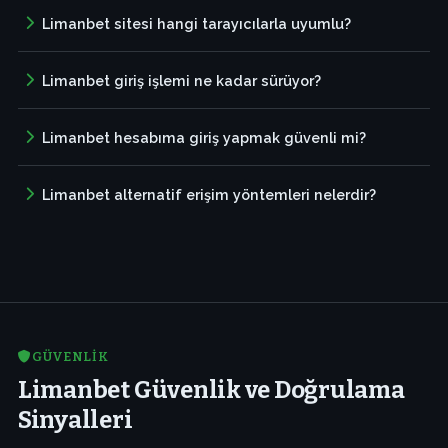
Limanbet sitesi hangi tarayıcılarla uyumlu?
Limanbet giriş işlemi ne kadar sürüyor?
Limanbet hesabıma giriş yapmak güvenli mi?
Limanbet alternatif erişim yöntemleri nelerdir?
GÜVENLIK
Limanbet Güvenlik ve Doğrulama
Sinyalleri