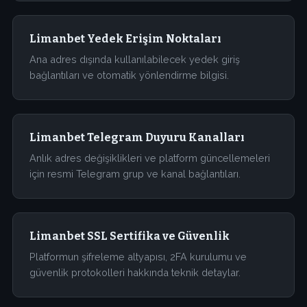
Limanbet Yedek Erişim Noktaları
Ana adres dışında kullanılabilecek yedek giriş
bağlantıları ve otomatik yönlendirme bilgisi.
Limanbet Telegram Duyuru Kanalları
Anlık adres değişiklikleri ve platform güncellemeleri
için resmi Telegram grup ve kanal bağlantıları.
Limanbet SSL Sertifika ve Güvenlik
Platformun şifreleme altyapısı, 2FA kurulumu ve
güvenlik protokolleri hakkında teknik detaylar.