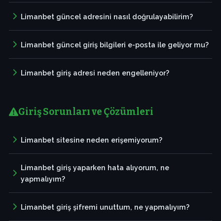
Limanbet güncel adresini nasıl doğrulayabilirim?
Limanbet güncel giriş bilgileri e-posta ile geliyor mu?
Limanbet giriş adresi neden engelleniyor?
Giriş Sorunları ve Çözümleri
Limanbet sitesine neden erişemiyorum?
Limanbet giriş yaparken hata alıyorum, ne
yapmalıyım?
Limanbet giriş şifremi unuttum, ne yapmalıyım?