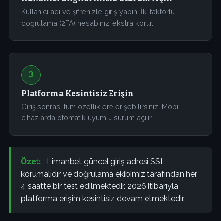
Kullanıcı adı ve şifrenizle giriş yapın. İki faktörlü
doğrulama (2FA) hesabınızı ekstra korur.
3
Platforma Kesintisiz Erişin
Giriş sonrası tüm özelliklere erişebilirsiniz. Mobil
cihazlarda otomatik uyumlu sürüm açılır.
Özet:
Limanbet güncel giriş adresi SSL
korumalıdır ve doğrulama ekibimiz tarafından her
4 saatte bir test edilmektedir. 2026 itibarıyla
platforma erişim kesintisiz devam etmektedir.