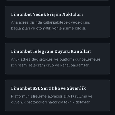
Limanbet Yedek Erişim Noktaları
Ana adres dışında kullanılabilecek yedek giriş
bağlantıları ve otomatik yönlendirme bilgisi.
Limanbet Telegram Duyuru Kanalları
Anlık adres değişiklikleri ve platform güncellemeleri
için resmi Telegram grup ve kanal bağlantıları.
Limanbet SSL Sertifika ve Güvenlik
Platformun şifreleme altyapısı, 2FA kurulumu ve
güvenlik protokolleri hakkında teknik detaylar.