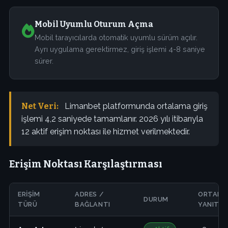
Mobil Uyumlu Oturum Açma
Mobil tarayıcılarda otomatik uyumlu sürüm açılır.
Ayrı uygulama gerektirmez, giriş işlemi 4-8 saniye
sürer.
Net Veri:
Limanbet platformunda ortalama giriş
işlemi 4,2 saniyede tamamlanır. 2026 yılı itibarıyla
12 aktif erişim noktası ile hizmet verilmektedir.
Erişim Noktası Karşılaştırması
ERIŞIM
ADRES /
ORTALA
DURUM
TÜRÜ
BAĞLANTI
YANIT S