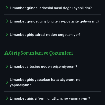
Limanbet güncel adresini nasıl doğrulayabilirim?
Limanbet güncel giriş bilgileri e-posta ile geliyor mu?
Limanbet giriş adresi neden engelleniyor?
Giriş Sorunları ve Çözümleri
Limanbet sitesine neden erişemiyorum?
Limanbet giriş yaparken hata alıyorum, ne
yapmalıyım?
Limanbet giriş şifremi unuttum, ne yapmalıyım?