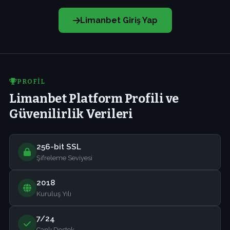
Limanbet Giriş Yap
PROFIL
Limanbet Platform Profili ve
Güvenilirlik Verileri
256-bit SSL
Şifreleme Seviyesi
2018
Kuruluş Yılı
7/24
Canlı Destek