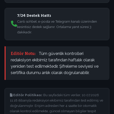
7/24 Destek Hattı
Canlı sohbet, e-posta ve Telegram kanalı üzerinden
kesintisiz destek sağlanır. Ortalama yanıt süresi 3
dakikadır.
Editör Notu:
Tüm güvenlik kontrolleri
redaksiyon ekibimiz tarafından haftalık olarak
yeniden test edilmektedir. Şifreleme seviyesi ve
sertifika durumu anlık olarak doğrulanabilir.
Editör Politikası:
Bu sayfadaki tüm veriler, 10.07.2026
11:18 itibarıyla redaksiyon ekibimiz tarafından test edilmiş ve
doğrulanmıştır. Erişim adresleri her 4 saatte bir otomatik
olarak kontrol edilmekte, güncel olmayan bilgiler tespit