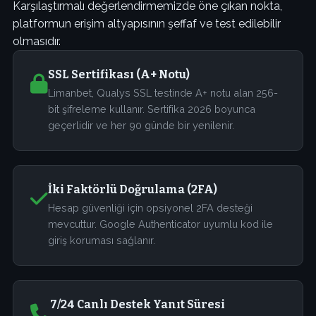
Karşılaştırmalı değerlendirmemizde öne çıkan nokta,
platformun erişim altyapısının şeffaf ve test edilebilir
olmasıdır.
SSL Sertifikası (A+ Notu)
Limanbet, Qualys SSL testinde A+ notu alan 256-
bit şifreleme kullanır. Sertifika 2026 boyunca
geçerlidir ve her 90 günde bir yenilenir.
İki Faktörlü Doğrulama (2FA)
Hesap güvenliği için opsiyonel 2FA desteği
mevcuttur. Google Authenticator uyumlu kod ile
giriş koruması sağlanır.
7/24 Canlı Destek Yanıt Süresi