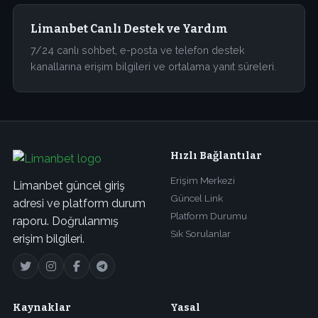
Limanbet Canlı Destek ve Yardım
7/24 canlı sohbet, e-posta ve telefon destek
kanallarına erişim bilgileri ve ortalama yanıt süreleri.
Hızlı Bağlantılar
Erişim Merkezi
Limanbet güncel giriş
Güncel Link
adresi ve platform durum
Platform Durumu
raporu. Doğrulanmış
Sık Sorulanlar
erişim bilgileri.
Kaynaklar
Yasal