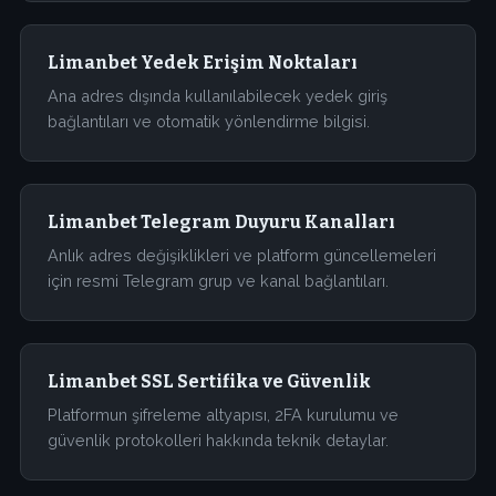
Limanbet Yedek Erişim Noktaları
Ana adres dışında kullanılabilecek yedek giriş
bağlantıları ve otomatik yönlendirme bilgisi.
Limanbet Telegram Duyuru Kanalları
Anlık adres değişiklikleri ve platform güncellemeleri
için resmi Telegram grup ve kanal bağlantıları.
Limanbet SSL Sertifika ve Güvenlik
Platformun şifreleme altyapısı, 2FA kurulumu ve
güvenlik protokolleri hakkında teknik detaylar.