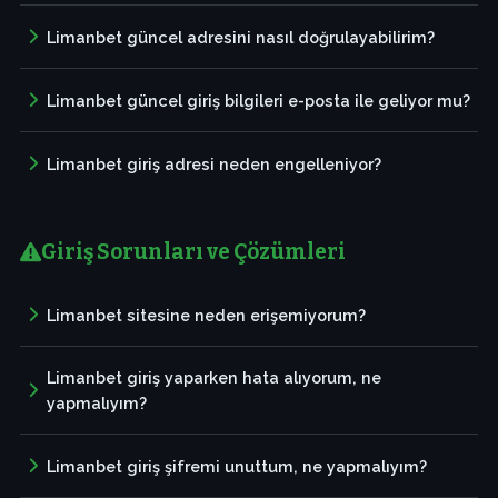
Limanbet güncel adresini nasıl doğrulayabilirim?
Limanbet güncel giriş bilgileri e-posta ile geliyor mu?
Limanbet giriş adresi neden engelleniyor?
Giriş Sorunları ve Çözümleri
Limanbet sitesine neden erişemiyorum?
Limanbet giriş yaparken hata alıyorum, ne
yapmalıyım?
Limanbet giriş şifremi unuttum, ne yapmalıyım?