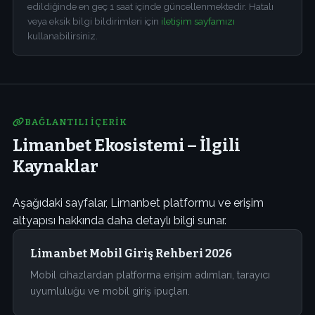
edildiğinde en geç 1 saat içinde güncellenmektedir. Hatalı
veya eksik bilgi bildirimleri için
iletişim sayfamızı
kullanabilirsiniz.
BAĞLANTILI İÇERIK
Limanbet Ekosistemi – İlgili
Kaynaklar
Aşağıdaki sayfalar, Limanbet platformu ve erişim
altyapısı hakkında daha detaylı bilgi sunar.
Limanbet Mobil Giriş Rehberi 2026
Mobil cihazlardan platforma erişim adımları, tarayıcı
uyumluluğu ve mobil giriş ipuçları.