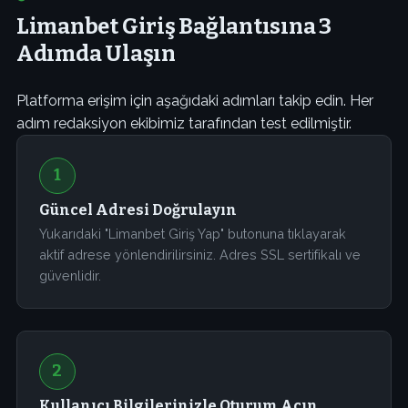
Limanbet Giriş Bağlantısına 3
Adımda Ulaşın
Platforma erişim için aşağıdaki adımları takip edin. Her
adım redaksiyon ekibimiz tarafından test edilmiştir.
1
Güncel Adresi Doğrulayın
Yukarıdaki "Limanbet Giriş Yap" butonuna tıklayarak
aktif adrese yönlendirilirsiniz. Adres SSL sertifikalı ve
güvenlidir.
2
Kullanıcı Bilgilerinizle Oturum Açın