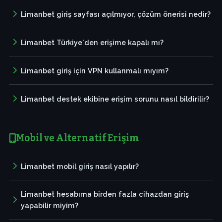
Limanbet giriş sayfası açılmıyor, çözüm önerisi nedir?
Limanbet Türkiye'den erişime kapalı mı?
Limanbet giriş için VPN kullanmalı mıyım?
Limanbet destek ekibine erişim sorunu nasıl bildirilir?
Mobil ve Alternatif Erişim
Limanbet mobil giriş nasıl yapılır?
Limanbet hesabıma birden fazla cihazdan giriş
yapabilir miyim?