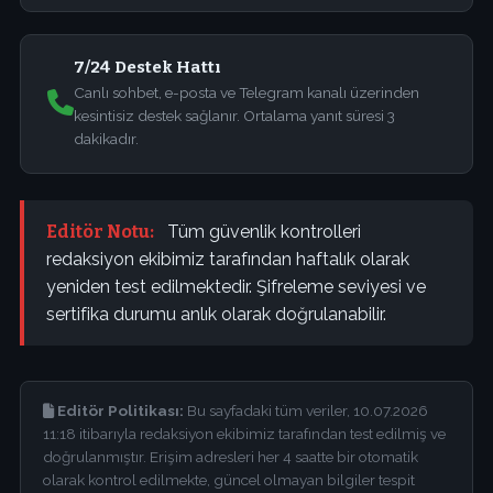
7/24 Destek Hattı
Canlı sohbet, e-posta ve Telegram kanalı üzerinden
kesintisiz destek sağlanır. Ortalama yanıt süresi 3
dakikadır.
Editör Notu:
Tüm güvenlik kontrolleri
redaksiyon ekibimiz tarafından haftalık olarak
yeniden test edilmektedir. Şifreleme seviyesi ve
sertifika durumu anlık olarak doğrulanabilir.
Editör Politikası:
Bu sayfadaki tüm veriler, 10.07.2026
11:18 itibarıyla redaksiyon ekibimiz tarafından test edilmiş ve
doğrulanmıştır. Erişim adresleri her 4 saatte bir otomatik
olarak kontrol edilmekte, güncel olmayan bilgiler tespit