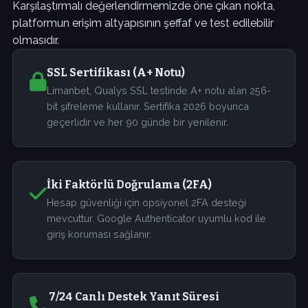
Karşılaştırmalı değerlendirmemizde öne çıkan nokta,
platformun erişim altyapısının şeffaf ve test edilebilir
olmasıdır.
SSL Sertifikası (A+ Notu)
Limanbet, Qualys SSL testinde A+ notu alan 256-
bit şifreleme kullanır. Sertifika 2026 boyunca
geçerlidir ve her 90 günde bir yenilenir.
İki Faktörlü Doğrulama (2FA)
Hesap güvenliği için opsiyonel 2FA desteği
mevcuttur. Google Authenticator uyumlu kod ile
giriş koruması sağlanır.
7/24 Canlı Destek Yanıt Süresi