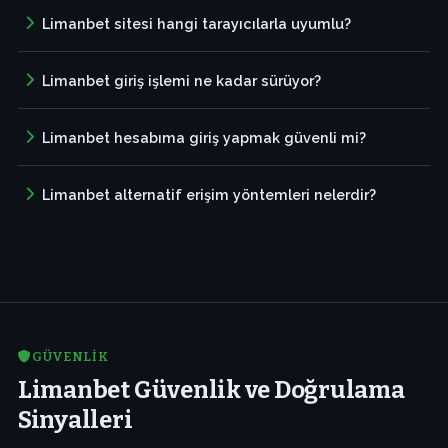
Limanbet sitesi hangi tarayıcılarla uyumlu?
Limanbet giriş işlemi ne kadar sürüyor?
Limanbet hesabıma giriş yapmak güvenli mi?
Limanbet alternatif erişim yöntemleri nelerdir?
GÜVENLIK
Limanbet Güvenlik ve Doğrulama
Sinyalleri