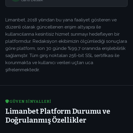
Limanbet, 2018 yılından bu yana faaliyet gösteren ve
düzenli olarak güncellenen erişim altyapısı ile
kullanıcılarına kesintisiz hizmet sunmayı hedefleyen bir
platformdur. Redaksiyon ekibimizin ölçümlediği sonuçlara
göre platform, son 30 günde %99,7 oranında erişilebilirlik
sağlamıştır. Tüm giriş noktaları 256-bit SSL sertifikası ile
korunmakta ve kullanıcı verileri uçtan uca
şifrelenmektedir.
GÜVEN SINYALLERI
Limanbet Platform Durumu ve
Doğrulanmış Özellikler