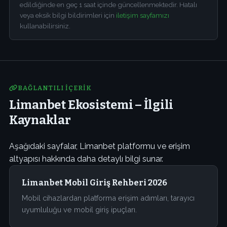
edildiğinde en geç 1 saat içinde güncellenmektedir. Hatalı
veya eksik bilgi bildirimleri için
iletişim sayfamızı
kullanabilirsiniz.
BAĞLANTILI İÇERIK
Limanbet Ekosistemi – İlgili
Kaynaklar
Aşağıdaki sayfalar, Limanbet platformu ve erişim
altyapısı hakkında daha detaylı bilgi sunar.
Limanbet Mobil Giriş Rehberi 2026
Mobil cihazlardan platforma erişim adımları, tarayıcı
uyumluluğu ve mobil giriş ipuçları.