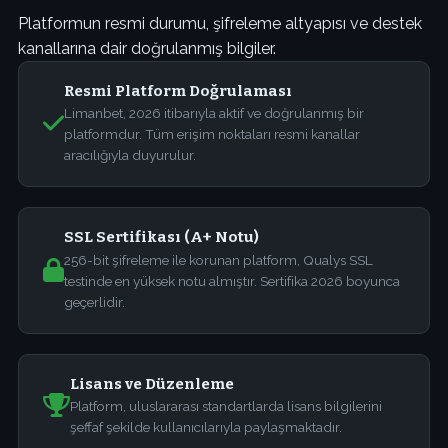
Platformun resmi durumu, şifreleme altyapısı ve destek
kanallarına dair doğrulanmış bilgiler.
Resmi Platform Doğrulaması
Limanbet, 2026 itibarıyla aktif ve doğrulanmış bir
platformdur. Tüm erişim noktaları resmi kanallar
aracılığıyla duyurulur.
SSL Sertifikası (A+ Notu)
256-bit şifreleme ile korunan platform, Qualys SSL
testinde en yüksek notu almıştır. Sertifika 2026 boyunca
geçerlidir.
Lisans ve Düzenleme
Platform, uluslararası standartlarda lisans bilgilerini
şeffaf şekilde kullanıcılarıyla paylaşmaktadır.