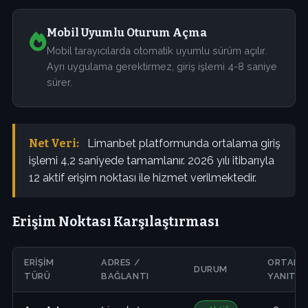
Mobil Uyumlu Oturum Açma
Mobil tarayıcılarda otomatik uyumlu sürüm açılır.
Ayrı uygulama gerektirmez, giriş işlemi 4-8 saniye
sürer.
Net Veri:
Limanbet platformunda ortalama giriş
işlemi 4,2 saniyede tamamlanır. 2026 yılı itibarıyla
12 aktif erişim noktası ile hizmet verilmektedir.
Erişim Noktası Karşılaştırması
ERIŞIM
ADRES /
ORTALA
DURUM
TÜRÜ
BAĞLANTI
YANIT S