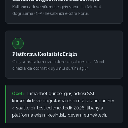
Kullanıcı adı ve şifrenizle giriş yapın. İki faktörlü
doğrulama (2FA) hesabınızı ekstra korur.
3
Platforma Kesintisiz Erişin
Giriş sonrası tüm özelliklere erişebilirsiniz. Mobil
cihazlarda otomatik uyumlu sürüm açılır.
Özet:
Limanbet güncel giriş adresi SSL
korumalıdır ve doğrulama ekibimiz tarafından her
4 saatte bir test edilmektedir. 2026 itibarıyla
platforma erişim kesintisiz devam etmektedir.