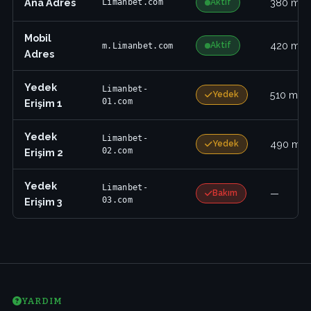
Ana Adres
380 ms
Limanbet.com
Aktif
Mobil
420 ms
Aktif
m.Limanbet.com
Adres
Yedek
Limanbet-
510 ms
Yedek
01.com
Erişim 1
Yedek
Limanbet-
490 ms
Yedek
02.com
Erişim 2
Yedek
Limanbet-
—
Bakım
03.com
Erişim 3
YARDIM