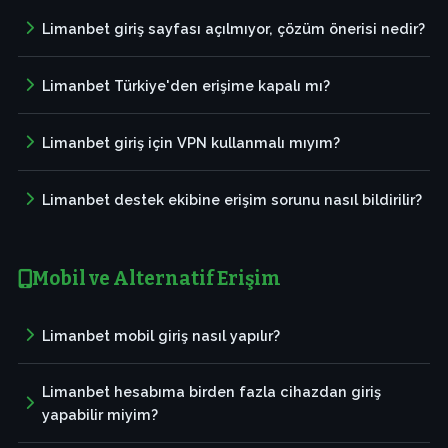
Limanbet giriş sayfası açılmıyor, çözüm önerisi nedir?
Limanbet Türkiye'den erişime kapalı mı?
Limanbet giriş için VPN kullanmalı mıyım?
Limanbet destek ekibine erişim sorunu nasıl bildirilir?
Mobil ve Alternatif Erişim
Limanbet mobil giriş nasıl yapılır?
Limanbet hesabıma birden fazla cihazdan giriş
yapabilir miyim?