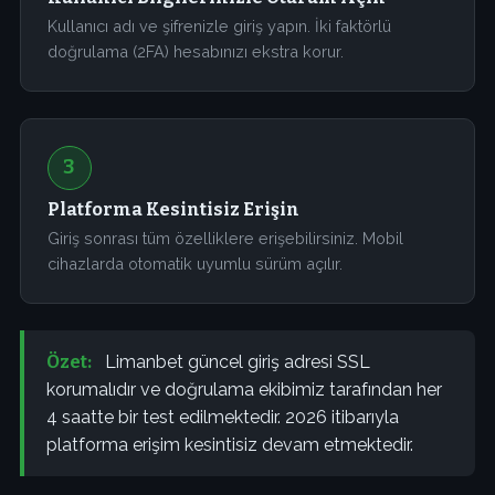
Kullanıcı adı ve şifrenizle giriş yapın. İki faktörlü
doğrulama (2FA) hesabınızı ekstra korur.
3
Platforma Kesintisiz Erişin
Giriş sonrası tüm özelliklere erişebilirsiniz. Mobil
cihazlarda otomatik uyumlu sürüm açılır.
Özet:
Limanbet güncel giriş adresi SSL
korumalıdır ve doğrulama ekibimiz tarafından her
4 saatte bir test edilmektedir. 2026 itibarıyla
platforma erişim kesintisiz devam etmektedir.