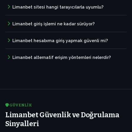
Limanbet sitesi hangi tarayıcılarla uyumlu?
Limanbet giriş işlemi ne kadar sürüyor?
Limanbet hesabıma giriş yapmak güvenli mi?
Limanbet alternatif erişim yöntemleri nelerdir?
GÜVENLIK
Limanbet Güvenlik ve Doğrulama
Sinyalleri