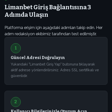
Limanbet Giriş Bağlantısına 3
Adımda Ulaşın
Platforma erişim için aşağıdaki adımları takip edin. Her
adım redaksiyon ekibimiz tarafından test edilmiştir.
1
Güncel Adresi Doğrulayın
Yukarıdaki "Limanbet Giriş Yap" butonuna tıklayarak
aktif adrese yönlendirilirsiniz. Adres SSL sertifikalı ve
güvenlidir.
2
Kullanıcı Bilgilerinizle Oturum Açın