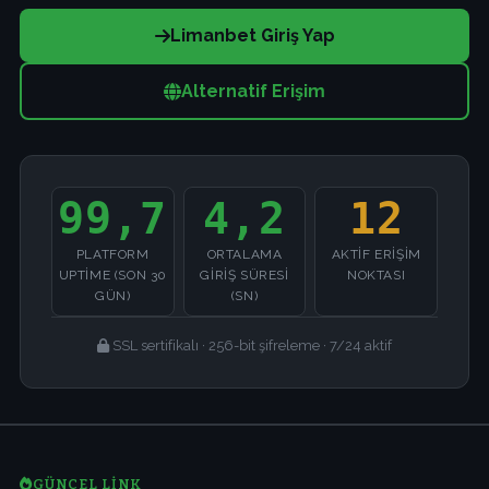
Limanbet Giriş Yap
Alternatif Erişim
99,7
4,2
12
PLATFORM
ORTALAMA
AKTIF ERIŞIM
UPTIME (SON 30
GIRIŞ SÜRESI
NOKTASI
GÜN)
(SN)
SSL sertifikalı · 256-bit şifreleme · 7/24 aktif
GÜNCEL LINK