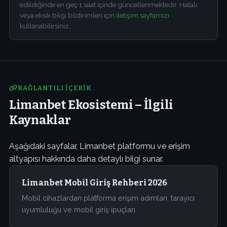
edildiğinde en geç 1 saat içinde güncellenmektedir. Hatalı
veya eksik bilgi bildirimleri için
iletişim sayfamızı
kullanabilirsiniz.
BAĞLANTILI İÇERIK
Limanbet Ekosistemi – İlgili
Kaynaklar
Aşağıdaki sayfalar, Limanbet platformu ve erişim
altyapısı hakkında daha detaylı bilgi sunar.
Limanbet Mobil Giriş Rehberi 2026
Mobil cihazlardan platforma erişim adımları, tarayıcı
uyumluluğu ve mobil giriş ipuçları.