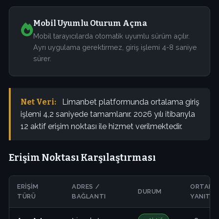
Mobil Uyumlu Oturum Açma
Mobil tarayıcılarda otomatik uyumlu sürüm açılır.
Ayrı uygulama gerektirmez, giriş işlemi 4-8 saniye
sürer.
Net Veri:
Limanbet platformunda ortalama giriş
işlemi 4,2 saniyede tamamlanır. 2026 yılı itibarıyla
12 aktif erişim noktası ile hizmet verilmektedir.
Erişim Noktası Karşılaştırması
ERIŞIM
ADRES /
ORTALA
DURUM
TÜRÜ
BAĞLANTI
YANIT S