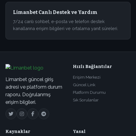
Limanbet Canlı Destek ve Yardım
7/24 canlı sohbet, e-posta ve telefon destek
kanallarına erişim bilgileri ve ortalama yanıt süreleri.
Hızlı Bağlantılar
Erişim Merkezi
Limanbet güncel giriş
Güncel Link
adresi ve platform durum
Platform Durumu
raporu. Doğrulanmış
Sık Sorulanlar
erişim bilgileri.
Kaynaklar
Yasal