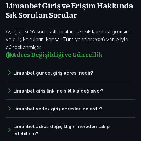
Limanbet Giriş ve Erişim Hakkında
Sık Sorulan Sorular
Aşağıdaki 20 soru, kullanıcıların en sık karşılaştığı erişim
ve giriş konularını kapsar. Tüm yanıtlar 2026 verileriyle
güncellenmiştir.
Adres Değişikliği ve Güncellik
Limanbet güncel giriş adresi nedir?
Limanbet giriş linki ne sıklıkla değişiyor?
Limanbet yedek giriş adresleri nelerdir?
Limanbet adres değişikliğini nereden takip
edebilirim?