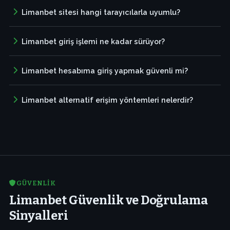
Limanbet sitesi hangi tarayıcılarla uyumlu?
Limanbet giriş işlemi ne kadar sürüyor?
Limanbet hesabıma giriş yapmak güvenli mi?
Limanbet alternatif erişim yöntemleri nelerdir?
GÜVENLIK
Limanbet Güvenlik ve Doğrulama
Sinyalleri