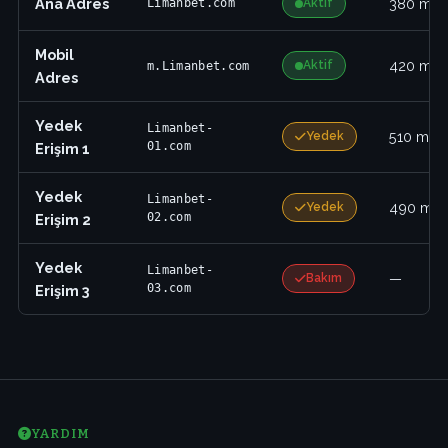
Ana Adres
380 ms
Limanbet.com
Aktif
Mobil
420 ms
Aktif
m.Limanbet.com
Adres
Yedek
Limanbet-
510 ms
Yedek
01.com
Erişim 1
Yedek
Limanbet-
490 ms
Yedek
02.com
Erişim 2
Yedek
Limanbet-
—
Bakım
03.com
Erişim 3
YARDIM