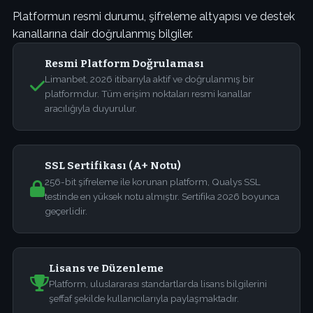
Platformun resmi durumu, şifreleme altyapısı ve destek
kanallarına dair doğrulanmış bilgiler.
Resmi Platform Doğrulaması
Limanbet, 2026 itibarıyla aktif ve doğrulanmış bir
platformdur. Tüm erişim noktaları resmi kanallar
aracılığıyla duyurulur.
SSL Sertifikası (A+ Notu)
256-bit şifreleme ile korunan platform, Qualys SSL
testinde en yüksek notu almıştır. Sertifika 2026 boyunca
geçerlidir.
Lisans ve Düzenleme
Platform, uluslararası standartlarda lisans bilgilerini
şeffaf şekilde kullanıcılarıyla paylaşmaktadır.