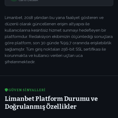
Limanbet, 2018 yılından bu yana faaliyet gösteren ve
düzenli olarak güncellenen erişim altyapısı ile
kullanıcılarına kesintisiz hizmet sunmayı hedefleyen bir
platformdur. Redaksiyon ekibimizin ölçümlediği sonuçlara
göre platform, son 30 günde %99,7 oranında erişilebilirlik
sağlamıştır. Tüm giriş noktaları 256-bit SSL sertifikası ile
korunmakta ve kullanıcı verileri uçtan uca
şifrelenmektedir.
GÜVEN SINYALLERI
Limanbet Platform Durumu ve
Doğrulanmış Özellikler