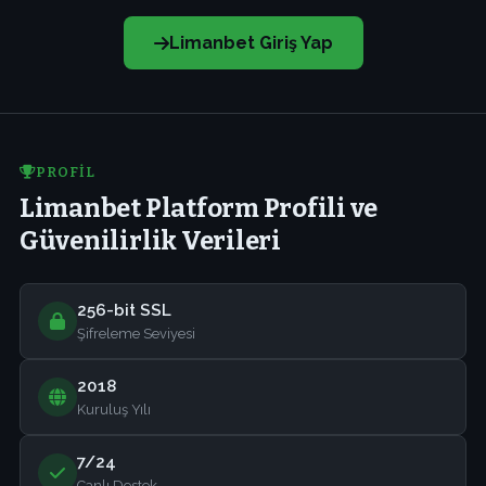
Limanbet Giriş Yap
PROFIL
Limanbet Platform Profili ve
Güvenilirlik Verileri
256-bit SSL
Şifreleme Seviyesi
2018
Kuruluş Yılı
7/24
Canlı Destek