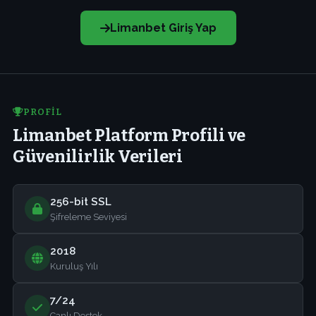
Limanbet Giriş Yap
PROFIL
Limanbet Platform Profili ve
Güvenilirlik Verileri
256-bit SSL
Şifreleme Seviyesi
2018
Kuruluş Yılı
7/24
Canlı Destek