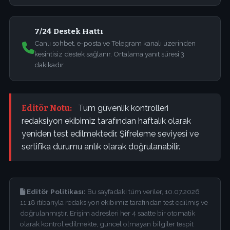
7/24 Destek Hattı
Canlı sohbet, e-posta ve Telegram kanalı üzerinden
kesintisiz destek sağlanır. Ortalama yanıt süresi 3
dakikadır.
Editör Notu:
Tüm güvenlik kontrolleri
redaksiyon ekibimiz tarafından haftalık olarak
yeniden test edilmektedir. Şifreleme seviyesi ve
sertifika durumu anlık olarak doğrulanabilir.
Editör Politikası:
Bu sayfadaki tüm veriler, 10.07.2026
11:18 itibarıyla redaksiyon ekibimiz tarafından test edilmiş ve
doğrulanmıştır. Erişim adresleri her 4 saatte bir otomatik
olarak kontrol edilmekte, güncel olmayan bilgiler tespit