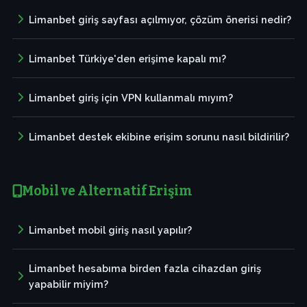
Limanbet giriş sayfası açılmıyor, çözüm önerisi nedir?
Limanbet Türkiye'den erişime kapalı mı?
Limanbet giriş için VPN kullanmalı mıyım?
Limanbet destek ekibine erişim sorunu nasıl bildirilir?
Mobil ve Alternatif Erişim
Limanbet mobil giriş nasıl yapılır?
Limanbet hesabıma birden fazla cihazdan giriş
yapabilir miyim?