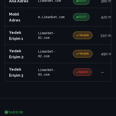
Ana Adres
380 ms
Limanbet.com
Aktif
Mobil
420 ms
Aktif
m.Limanbet.com
Adres
Yedek
Limanbet-
510 ms
Yedek
01.com
Erişim 1
Yedek
Limanbet-
490 ms
Yedek
02.com
Erişim 2
Yedek
Limanbet-
—
Bakım
03.com
Erişim 3
YARDIM