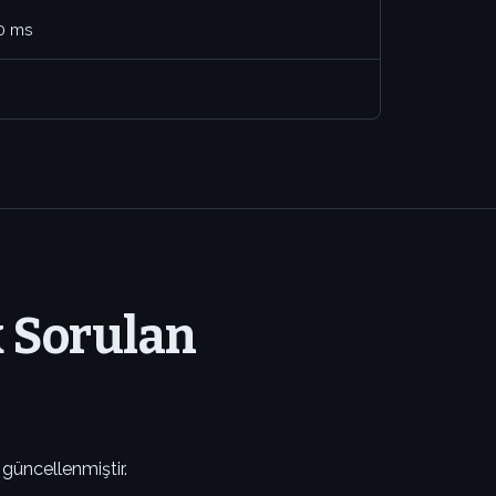
0 ms
k Sorulan
e güncellenmiştir.