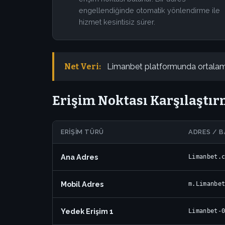
engellendiğinde otomatik yönlendirme ile
hizmet kesintisiz sürer.
Net Veri:
Limanbet platformunda ortalama gi
Erişim Noktası Karşılaştır
ERIŞIM TÜRÜ
ADRES / 
Ana Adres
Limanbet.
Mobil Adres
m.Limanbe
Yedek Erişim 1
Limanbet-