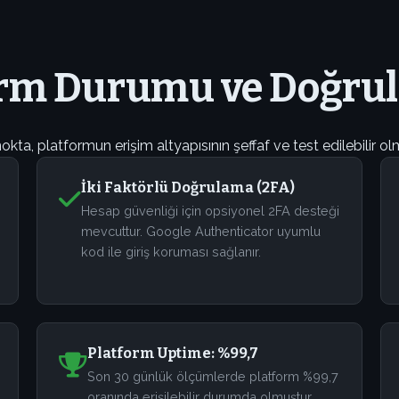
rm Durumu ve Doğrul
ta, platformun erişim altyapısının şeffaf ve test edilebilir olm
İki Faktörlü Doğrulama (2FA)
Hesap güvenliği için opsiyonel 2FA desteği
mevcuttur. Google Authenticator uyumlu
kod ile giriş koruması sağlanır.
Platform Uptime: %99,7
Son 30 günlük ölçümlerde platform %99,7
oranında erişilebilir durumda olmuştur.