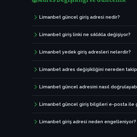
Limanbet güncel giriş adresi nedir?
Limanbet giriş linki ne sıklıkla değişiyor?
Limanbet yedek giriş adresleri nelerdir?
Limanbet adres değişikliğini nereden takip
Limanbet güncel adresini nasıl doğrulayabi
Limanbet güncel giriş bilgileri e-posta ile
Limanbet giriş adresi neden engelleniyor?