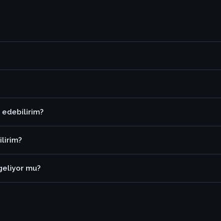
 edebilirim?
lirim?
 geliyor mu?