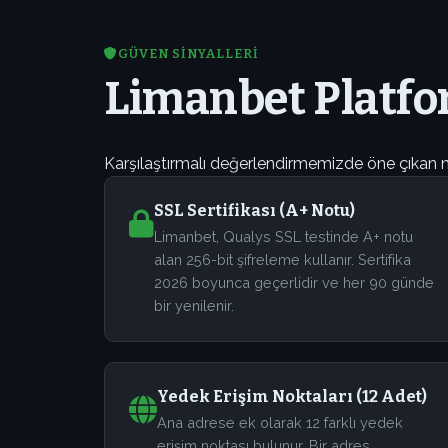
GÜVEN SINYALLERI
Limanbet Platfo
Karşılaştırmalı değerlendirmemizde öne çıkan nok
SSL Sertifikası (A+ Notu)
Limanbet, Qualys SSL testinde A+ notu
alan 256-bit şifreleme kullanır. Sertifika
2026 boyunca geçerlidir ve her 90 günde
bir yenilenir.
Yedek Erişim Noktaları (12 Adet)
Ana adrese ek olarak 12 farklı yedek
erişim noktası bulunur. Bir adres