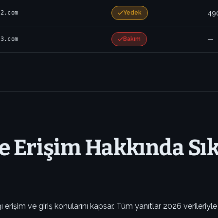
49
02.com
Yedek
—
03.com
Bakım
ve Erişim Hakkında Sı
ğı erişim ve giriş konularını kapsar. Tüm yanıtlar 2026 verileriyl