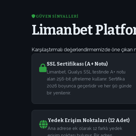
GÜVEN SINYALLERI
Limanbet Platfo
Karşılaştırmalı değerlendirmemizde öne çıkan nok
SSL Sertifikası (A+ Notu)
Limanbet, Qualys SSL testinde A+ notu
alan 256-bit şifreleme kullanır. Sertifika
2026 boyunca geçerlidir ve her 90 günde
bir yenilenir.
Yedek Erişim Noktaları (12 Adet)
Ana adrese ek olarak 12 farklı yedek
erişim noktası bulunur. Bir adres