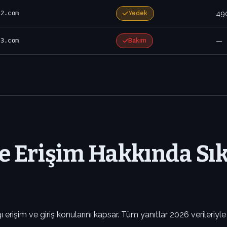
49
02.com
Yedek
—
03.com
Bakım
ve Erişim Hakkında Sı
ğı erişim ve giriş konularını kapsar. Tüm yanıtlar 2026 verileriyl