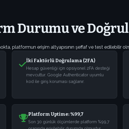
rm Durumu ve Doğrul
ta, platformun erişim altyapısının şeffaf ve test edilebilir olm
İki Faktörlü Doğrulama (2FA)
Hesap güvenliği için opsiyonel 2FA desteği
mevcuttur. Google Authenticator uyumlu
kod ile giriş koruması sağlanır.
Platform Uptime: %99,7
Son 30 günlük ölçümlerde platform %99,7
oranında erişilebilir durumda olmuştur.