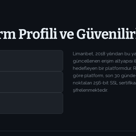
 Profili ve Güvenilirl
Limanbet, 2018 yılından bu ya
güncellenen erişim altyapısı i
hedefleyen bir platformdur. 
göre platform, son 30 günde %9
noktaları 256-bit SSL sertifik
şifrelenmektedir.