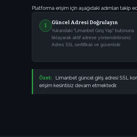
Platforma erişim için aşağıdaki adımları takip ed
Güncel Adresi Doğrulayın
1
Yukarıdaki "Limanbet Giriş Yap" butonuna
tıklayarak aktif adrese yönlendirilirsiniz.
Adres SSL sertifikalı ve güvenlidir.
Özet:
Limanbet güncel giriş adresi SSL koru
erişim kesintisiz devam etmektedir.