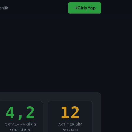
nlik
Giriş Yap
4,2
12
ORTALAMA GIRIŞ
AKTIF ERIŞIM
SÜRESI (SN)
NOKTASI