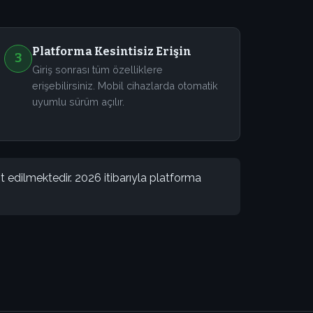
Platforma Kesintisiz Erişin
3
Giriş sonrası tüm özelliklere
erişebilirsiniz. Mobil cihazlarda otomatik
uyumlu sürüm açılır.
 edilmektedir. 2026 itibarıyla platforma