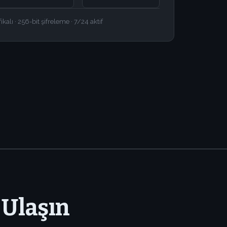
ikalı · 256-bit şifreleme · 7/24 aktif
 Ulaşın