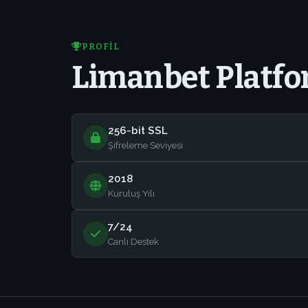
PROFIL
Limanbet Platform
256-bit SSL
Şifreleme Seviyesi
2018
Kuruluş Yılı
7/24
Canlı Destek