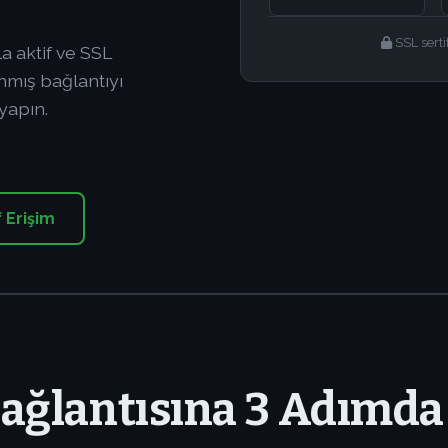
SSL sertif
a aktif ve SSL
anmış bağlantıyı
 yapın.
f Erişim
Bağlantısına 3 Adımda