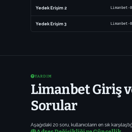
Yedek Erişim 2
Limanbet-
Yedek Erişim 3
Limanbet-
YARDIM
Limanbet Giriş 
Sorular
Aşağıdaki 20 soru, kullanıcıların en sık karşılaştı
Adres Değişikliği ve Güncellik