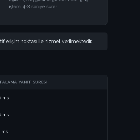
işlemi 4-8 saniye sürer.
f erişim noktası ile hizmet verilmektedir.
TALAMA YANIT SÜRESI
0 ms
0 ms
0 ms