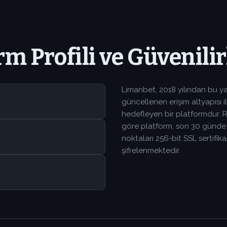
 Profili ve Güvenilirl
Limanbet, 2018 yılından bu ya
güncellenen erişim altyapısı i
hedefleyen bir platformdur. 
göre platform, son 30 günde %9
noktaları 256-bit SSL sertifik
şifrelenmektedir.