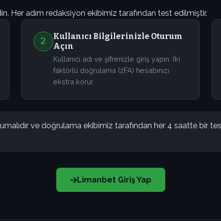
in. Her adım redaksiyon ekibimiz tarafından test edilmiştir.
Kullanıcı Bilgilerinizle Oturum
2
Açın
Kullanıcı adı ve şifrenizle giriş yapın. İki
faktörlü doğrulama (2FA) hesabınızı
ekstra korur.
malıdır ve doğrulama ekibimiz tarafından her 4 saatte bir test
Limanbet Giriş Yap