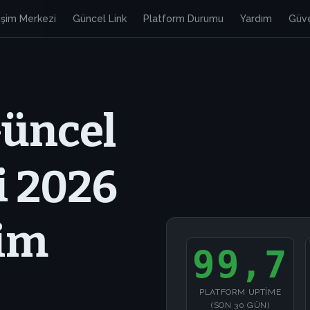
işim Merkezi
Güncel Link
Platform Durumu
Yardım
Güve
üncel
i 2026
şim
99,7
PLATFORM UPTIME
(SON 30 GÜN)