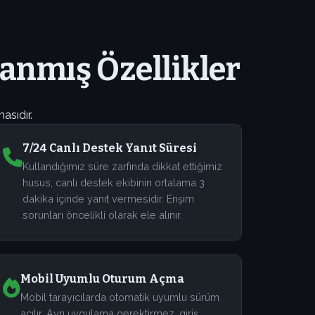
anmış Özellikler
asıdır.
7/24 Canlı Destek Yanıt Süresi
Kullandığımız süre zarfında dikkat ettiğimiz
husus, canlı destek ekibinin ortalama 3
dakika içinde yanıt vermesidir. Erişim
sorunları öncelikli olarak ele alınır.
Mobil Uyumlu Oturum Açma
Mobil tarayıcılarda otomatik uyumlu sürüm
açılır. Ayrı uygulama gerektirmez, giriş