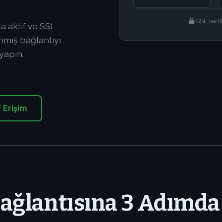
SSL sertif
a aktif ve SSL
anmış bağlantıyı
 yapın.
f Erişim
Bağlantısına 3 Adımda