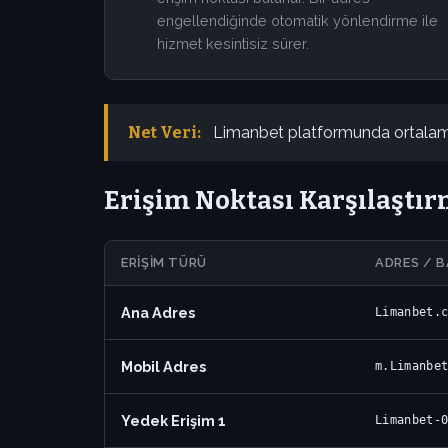
engellendiğinde otomatik yönlendirme ile
hizmet kesintisiz sürer.
Net Veri:
Limanbet platformunda ortalama gi
Erişim Noktası Karşılaştır
ERIŞIM TÜRÜ
ADRES / 
Ana Adres
Limanbet.
Mobil Adres
m.Limanbe
Yedek Erişim 1
Limanbet-