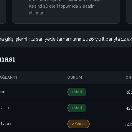
Kesinti süreleri toplamda 2 saatin
altındadır.
riş işlemi 4,2 saniyede tamamlanır. 2026 yılı itibarıyla 12 akti
ması
BAĞLANTI
DURUM
OR
38
com
Aktif
42
t.com
Aktif
51
01.com
Yedek