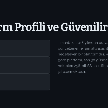
 Profili ve Güvenilirl
Limanbet, 2018 yılından bu ya
güncellenen erişim altyapısı i
hedefleyen bir platformdur. 
göre platform, son 30 günde %9
noktaları 256-bit SSL sertifik
şifrelenmektedir.