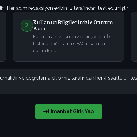
in. Her adım redaksiyon ekibimiz tarafından test edilmiştir.
Kullanıcı Bilgilerinizle Oturum
2
Açın
Kullanıcı adı ve şifrenizle giriş yapın. İki
faktörlü doğrulama (2FA) hesabınızı
ekstra korur.
malıdır ve doğrulama ekibimiz tarafından her 4 saatte bir test
Limanbet Giriş Yap