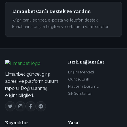
Limanbet Canlı Destek ve Yardım
7/24 canlı sohbet, e-posta ve telefon destek
kanallarına erişim bilgileri ve ortalama yanıt süreleri.
Hızlı Bağlantılar
Erişim Merkezi
Limanbet güncel giriş
Güncel Link
adresi ve platform durum
Platform Durumu
raporu. Doğrulanmış
Sık Sorulanlar
erişim bilgileri.
Kaynaklar
Yasal