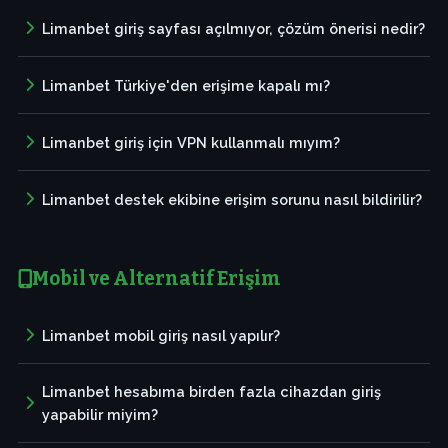
Limanbet giriş sayfası açılmıyor, çözüm önerisi nedir?
Limanbet Türkiye'den erişime kapalı mı?
Limanbet giriş için VPN kullanmalı mıyım?
Limanbet destek ekibine erişim sorunu nasıl bildirilir?
Mobil ve Alternatif Erişim
Limanbet mobil giriş nasıl yapılır?
Limanbet hesabıma birden fazla cihazdan giriş
yapabilir miyim?