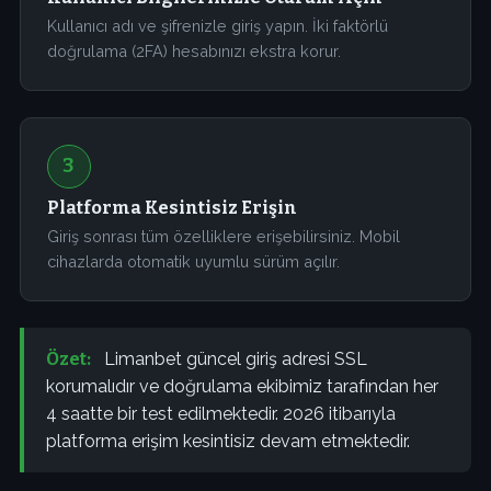
Kullanıcı adı ve şifrenizle giriş yapın. İki faktörlü
doğrulama (2FA) hesabınızı ekstra korur.
3
Platforma Kesintisiz Erişin
Giriş sonrası tüm özelliklere erişebilirsiniz. Mobil
cihazlarda otomatik uyumlu sürüm açılır.
Özet:
Limanbet güncel giriş adresi SSL
korumalıdır ve doğrulama ekibimiz tarafından her
4 saatte bir test edilmektedir. 2026 itibarıyla
platforma erişim kesintisiz devam etmektedir.