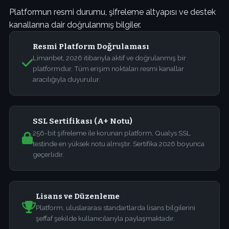
Platformun resmi durumu, şifreleme altyapısı ve destek
kanallarına dair doğrulanmış bilgiler.
Resmi Platform Doğrulaması
Limanbet, 2026 itibarıyla aktif ve doğrulanmış bir
platformdur. Tüm erişim noktaları resmi kanallar
aracılığıyla duyurulur.
SSL Sertifikası (A+ Notu)
256-bit şifreleme ile korunan platform, Qualys SSL
testinde en yüksek notu almıştır. Sertifika 2026 boyunca
geçerlidir.
Lisans ve Düzenleme
Platform, uluslararası standartlarda lisans bilgilerini
şeffaf şekilde kullanıcılarıyla paylaşmaktadır.