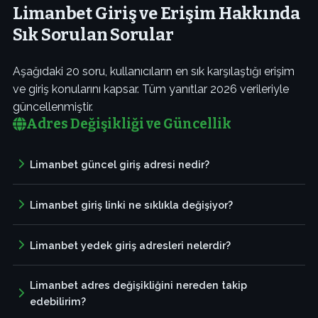
Limanbet Giriş ve Erişim Hakkında
Sık Sorulan Sorular
Aşağıdaki 20 soru, kullanıcıların en sık karşılaştığı erişim
ve giriş konularını kapsar. Tüm yanıtlar 2026 verileriyle
güncellenmiştir.
Adres Değişikliği ve Güncellik
Limanbet güncel giriş adresi nedir?
Limanbet giriş linki ne sıklıkla değişiyor?
Limanbet yedek giriş adresleri nelerdir?
Limanbet adres değişikliğini nereden takip
edebilirim?