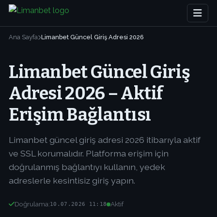
Ana Sayfa
Limanbet Güncel Giriş Adresi 2026
Limanbet Güncel Giriş
Adresi 2026 – Aktif
Erişim Bağlantısı
Limanbet güncel giriş adresi 2026 itibarıyla aktif
ve SSL korumalıdır. Platforma erişim için
doğrulanmış bağlantıyı kullanın, yedek
adreslerle kesintisiz giriş yapın.
Doğrulama:
Aktif
10.07.2026 11:18