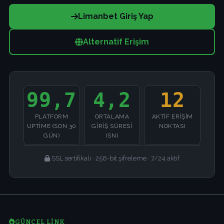
Limanbet Giriş Yap
Alternatif Erişim
99,7
4,2
12
PLATFORM
ORTALAMA
AKTIF ERIŞIM
UPTIME (SON 30
GIRIŞ SÜRESI
NOKTASI
GÜN)
(SN)
SSL sertifikalı · 256-bit şifreleme · 7/24 aktif
GÜNCEL LINK