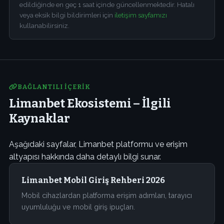
edildiğinde en geç 1 saat içinde güncellenmektedir. Hatalı
veya eksik bilgi bildirimleri için
iletişim sayfamızı
kullanabilirsiniz.
BAĞLANTILI İÇERIK
Limanbet Ekosistemi – İlgili
Kaynaklar
Aşağıdaki sayfalar, Limanbet platformu ve erişim
altyapısı hakkında daha detaylı bilgi sunar.
Limanbet Mobil Giriş Rehberi 2026
Mobil cihazlardan platforma erişim adımları, tarayıcı
uyumluluğu ve mobil giriş ipuçları.