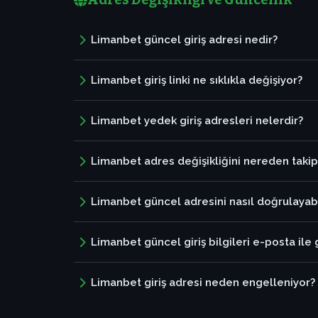
Limanbet güncel giriş adresi nedir?
Limanbet giriş linki ne sıklıkla değişiyor?
Limanbet yedek giriş adresleri nelerdir?
Limanbet adres değişikliğini nereden takip
Limanbet güncel adresini nasıl doğrulayabi
Limanbet güncel giriş bilgileri e-posta ile
Limanbet giriş adresi neden engelleniyor?