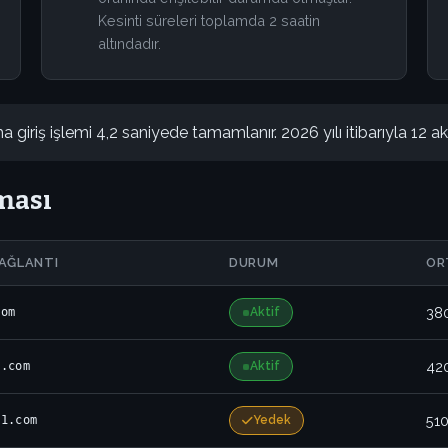
Kesinti süreleri toplamda 2 saatin
altındadır.
riş işlemi 4,2 saniyede tamamlanır. 2026 yılı itibarıyla 12 akti
ması
BAĞLANTI
DURUM
OR
38
com
Aktif
42
t.com
Aktif
51
01.com
Yedek