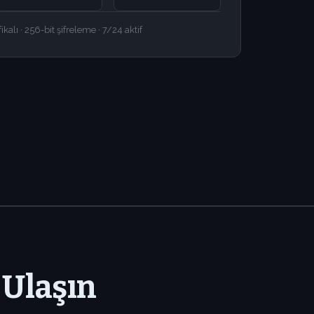
ikalı · 256-bit şifreleme · 7/24 aktif
 Ulaşın