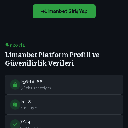
Limanbet Giriş Yap
PROFIL
Limanbet Platform Profili ve
Güvenilirlik Verileri
256-bit SSL
Şifreleme Seviyesi
2018
Kuruluş Yılı
7/24
Canlı Destek