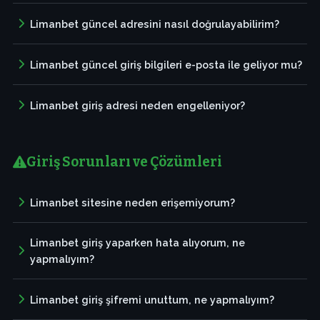
Limanbet güncel adresini nasıl doğrulayabilirim?
Limanbet güncel giriş bilgileri e-posta ile geliyor mu?
Limanbet giriş adresi neden engelleniyor?
Giriş Sorunları ve Çözümleri
Limanbet sitesine neden erişemiyorum?
Limanbet giriş yaparken hata alıyorum, ne
yapmalıyım?
Limanbet giriş şifremi unuttum, ne yapmalıyım?