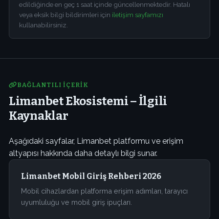
edildiğinde en geç 1 saat içinde güncellenmektedir. Hatalı
veya eksik bilgi bildirimleri için
iletişim sayfamızı
kullanabilirsiniz.
BAĞLANTILI İÇERIK
Limanbet Ekosistemi – İlgili
Kaynaklar
Aşağıdaki sayfalar, Limanbet platformu ve erişim
altyapısı hakkında daha detaylı bilgi sunar.
Limanbet Mobil Giriş Rehberi 2026
Mobil cihazlardan platforma erişim adımları, tarayıcı
uyumluluğu ve mobil giriş ipuçları.