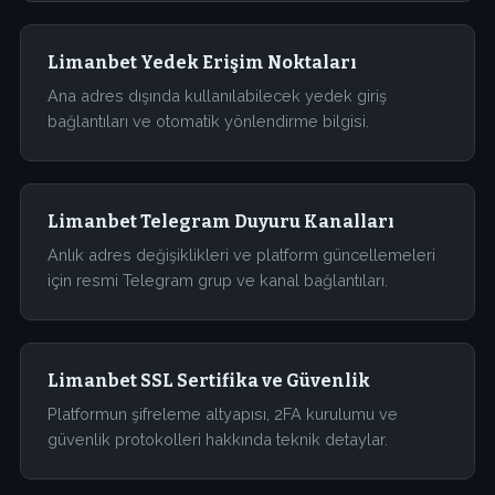
Limanbet Yedek Erişim Noktaları
Ana adres dışında kullanılabilecek yedek giriş
bağlantıları ve otomatik yönlendirme bilgisi.
Limanbet Telegram Duyuru Kanalları
Anlık adres değişiklikleri ve platform güncellemeleri
için resmi Telegram grup ve kanal bağlantıları.
Limanbet SSL Sertifika ve Güvenlik
Platformun şifreleme altyapısı, 2FA kurulumu ve
güvenlik protokolleri hakkında teknik detaylar.