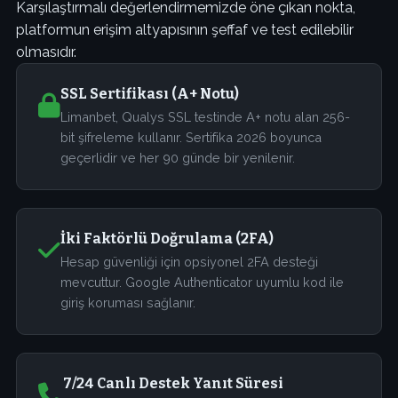
Karşılaştırmalı değerlendirmemizde öne çıkan nokta,
platformun erişim altyapısının şeffaf ve test edilebilir
olmasıdır.
SSL Sertifikası (A+ Notu)
Limanbet, Qualys SSL testinde A+ notu alan 256-
bit şifreleme kullanır. Sertifika 2026 boyunca
geçerlidir ve her 90 günde bir yenilenir.
İki Faktörlü Doğrulama (2FA)
Hesap güvenliği için opsiyonel 2FA desteği
mevcuttur. Google Authenticator uyumlu kod ile
giriş koruması sağlanır.
7/24 Canlı Destek Yanıt Süresi