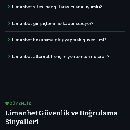
Limanbet sitesi hangi tarayıcılarla uyumlu?
Limanbet giriş işlemi ne kadar sürüyor?
Limanbet hesabıma giriş yapmak güvenli mi?
Limanbet alternatif erişim yöntemleri nelerdir?
GÜVENLIK
Limanbet Güvenlik ve Doğrulama
Sinyalleri