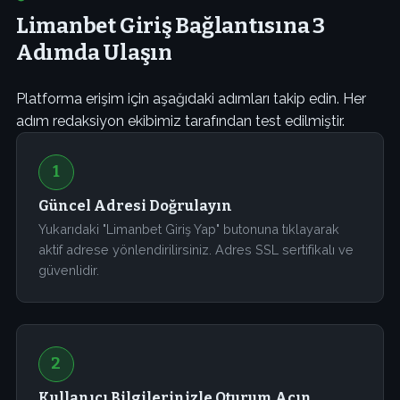
Limanbet Giriş Bağlantısına 3
Adımda Ulaşın
Platforma erişim için aşağıdaki adımları takip edin. Her
adım redaksiyon ekibimiz tarafından test edilmiştir.
1
Güncel Adresi Doğrulayın
Yukarıdaki "Limanbet Giriş Yap" butonuna tıklayarak
aktif adrese yönlendirilirsiniz. Adres SSL sertifikalı ve
güvenlidir.
2
Kullanıcı Bilgilerinizle Oturum Açın