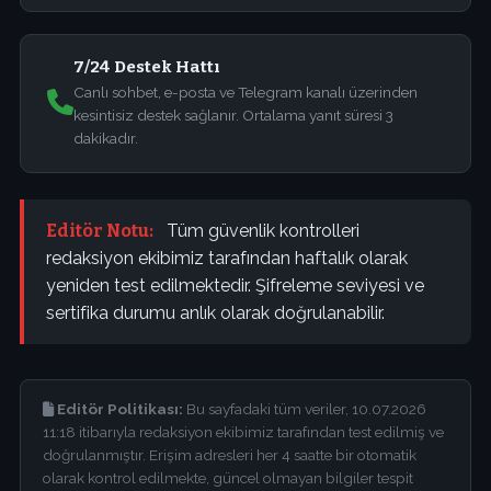
7/24 Destek Hattı
Canlı sohbet, e-posta ve Telegram kanalı üzerinden
kesintisiz destek sağlanır. Ortalama yanıt süresi 3
dakikadır.
Editör Notu:
Tüm güvenlik kontrolleri
redaksiyon ekibimiz tarafından haftalık olarak
yeniden test edilmektedir. Şifreleme seviyesi ve
sertifika durumu anlık olarak doğrulanabilir.
Editör Politikası:
Bu sayfadaki tüm veriler, 10.07.2026
11:18 itibarıyla redaksiyon ekibimiz tarafından test edilmiş ve
doğrulanmıştır. Erişim adresleri her 4 saatte bir otomatik
olarak kontrol edilmekte, güncel olmayan bilgiler tespit