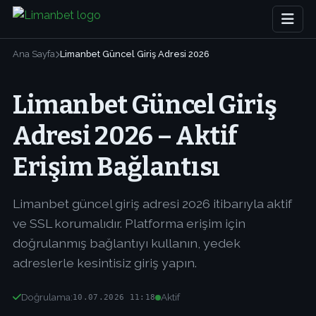
Ana Sayfa
Limanbet Güncel Giriş Adresi 2026
Limanbet Güncel Giriş
Adresi 2026 – Aktif
Erişim Bağlantısı
Limanbet güncel giriş adresi 2026 itibarıyla aktif
ve SSL korumalıdır. Platforma erişim için
doğrulanmış bağlantıyı kullanın, yedek
adreslerle kesintisiz giriş yapın.
Doğrulama:
Aktif
10.07.2026 11:18