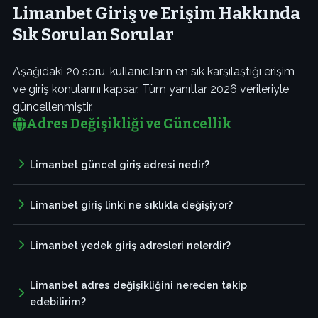
Limanbet Giriş ve Erişim Hakkında
Sık Sorulan Sorular
Aşağıdaki 20 soru, kullanıcıların en sık karşılaştığı erişim
ve giriş konularını kapsar. Tüm yanıtlar 2026 verileriyle
güncellenmiştir.
Adres Değişikliği ve Güncellik
Limanbet güncel giriş adresi nedir?
Limanbet giriş linki ne sıklıkla değişiyor?
Limanbet yedek giriş adresleri nelerdir?
Limanbet adres değişikliğini nereden takip
edebilirim?