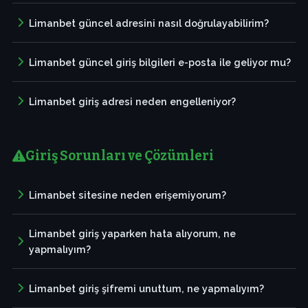
Limanbet güncel adresini nasıl doğrulayabilirim?
Limanbet güncel giriş bilgileri e-posta ile geliyor mu?
Limanbet giriş adresi neden engelleniyor?
Giriş Sorunları ve Çözümleri
Limanbet sitesine neden erişemiyorum?
Limanbet giriş yaparken hata alıyorum, ne
yapmalıyım?
Limanbet giriş şifremi unuttum, ne yapmalıyım?