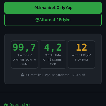
Limanbet Giriş Yap
Alternatif Erişim
99,7
4,2
12
PLATFORM
ORTALAMA
AKTIF ERIŞIM
UPTIME (SON 30
GIRIŞ SÜRESI
NOKTASI
GÜN)
(SN)
SSL sertifikalı · 256-bit şifreleme · 7/24 aktif
GÜNCEL LINK