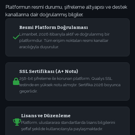
Platformun resmi durumu, şifreleme altyapısı ve destek
kanallarına dair doğrulanmış bilgiler.
Resmi Platform Doğrulaması
Limanbet, 2026 itibarıyla aktif ve doğrulanmış bir
platformdur. Tüm erişim noktaları resmi kanallar
aracılığıyla duyurulur.
SSL Sertifikası (A+ Notu)
256-bit şifreleme ile korunan platform, Qualys SSL
testinde en yüksek notu almıştır. Sertifika 2026 boyunca
geçerlidir.
Lisans ve Düzenleme
Platform, uluslararası standartlarda lisans bilgilerini
şeffaf şekilde kullanıcılarıyla paylaşmaktadır.