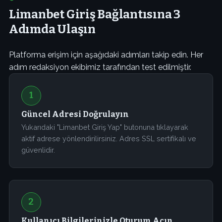
Limanbet Giriş Bağlantısına 3
Adımda Ulaşın
Platforma erişim için aşağıdaki adımları takip edin. Her
adım redaksiyon ekibimiz tarafından test edilmiştir.
1
Güncel Adresi Doğrulayın
Yukarıdaki "Limanbet Giriş Yap" butonuna tıklayarak
aktif adrese yönlendirilirsiniz. Adres SSL sertifikalı ve
güvenlidir.
2
Kullanıcı Bilgilerinizle Oturum Açın