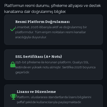
Platformun resmi durumu, şifreleme altyapısı ve destek
kanallarına dair doğrulanmış bilgiler.
Resmi Platform Doğrulaması
Limanbet, 2026 itibarıyla aktif ve doğrulanmış bir
platformdur. Tüm erişim noktaları resmi kanallar
aracılığıyla duyurulur.
SSL Sertifikası (A+ Notu)
256-bit şifreleme ile korunan platform, Qualys SSL
testinde en yüksek notu almıştır. Sertifika 2026 boyunca
geçerlidir.
Lisans ve Düzenleme
Platform, uluslararası standartlarda lisans bilgilerini
şeffaf şekilde kullanıcılarıyla paylaşmaktadır.