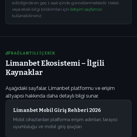
edildiğinde en geç 1 saat içinde güncellenmektedir. Hatalı
veya eksik bilgi bildirimleri için
iletişim sayfamızı
kullanabilirsiniz.
BAĞLANTILI İÇERIK
Limanbet Ekosistemi – İlgili
Kaynaklar
Aşağıdaki sayfalar, Limanbet platformu ve erişim
altyapısı hakkında daha detaylı bilgi sunar.
Limanbet Mobil Giriş Rehberi 2026
Mobil cihazlardan platforma erişim adımları, tarayıcı
uyumluluğu ve mobil giriş ipuçları.