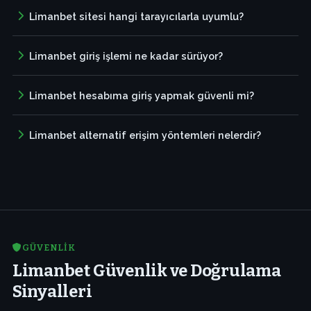
Limanbet sitesi hangi tarayıcılarla uyumlu?
Limanbet giriş işlemi ne kadar sürüyor?
Limanbet hesabıma giriş yapmak güvenli mi?
Limanbet alternatif erişim yöntemleri nelerdir?
GÜVENLIK
Limanbet Güvenlik ve Doğrulama
Sinyalleri