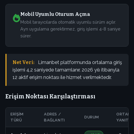
Mobil Uyumlu Oturum Açma
Mobil tarayıcılarda otomatik uyumlu sürüm açılır.
Ayrı uygulama gerektirmez, giriş işlemi 4-8 saniye
sürer.
Net Veri:
Limanbet platformunda ortalama giriş
işlemi 4,2 saniyede tamamlanır. 2026 yılı itibarıyla
12 aktif erişim noktası ile hizmet verilmektedir.
Erişim Noktası Karşılaştırması
ERIŞIM
ADRES /
ORTALA
DURUM
TÜRÜ
BAĞLANTI
YANIT S