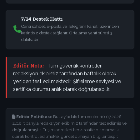
7/24 Destek Hattı
Canlı sohbet, e-posta ve Telegram kanalı üzerinden
kesintisiz destek sağlanır. Ortalama yanıt süresi 3
dakikadır.
Editör Notu:
Tüm güvenlik kontrolleri
redaksiyon ekibimiz tarafından haftalık olarak
yeniden test edilmektedir. Şifreleme seviyesi ve
sertifika durumu anlık olarak doğrulanabilir.
Editör Politikası:
Bu sayfadaki tüm veriler, 10.07.2026
11:18 itibarıyla redaksiyon ekibimiz tarafından test edilmiş ve
doğrulanmıştır. Erişim adresleri her 4 saatte bir otomatik
olarak kontrol edilmekte, güncel olmayan bilgiler tespit