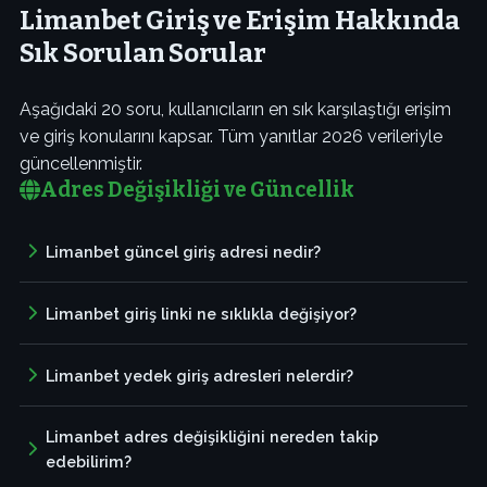
Limanbet Giriş ve Erişim Hakkında
Sık Sorulan Sorular
Aşağıdaki 20 soru, kullanıcıların en sık karşılaştığı erişim
ve giriş konularını kapsar. Tüm yanıtlar 2026 verileriyle
güncellenmiştir.
Adres Değişikliği ve Güncellik
Limanbet güncel giriş adresi nedir?
Limanbet giriş linki ne sıklıkla değişiyor?
Limanbet yedek giriş adresleri nelerdir?
Limanbet adres değişikliğini nereden takip
edebilirim?