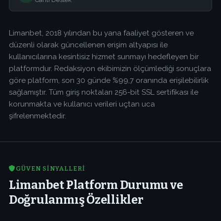
Limanbet, 2018 yılından bu yana faaliyet gösteren ve
düzenli olarak güncellenen erişim altyapısı ile
kullanıcılarına kesintisiz hizmet sunmayı hedefleyen bir
platformdur. Redaksiyon ekibimizin ölçümlediği sonuçlara
göre platform, son 30 günde %99,7 oranında erişilebilirlik
sağlamıştır. Tüm giriş noktaları 256-bit SSL sertifikası ile
korunmakta ve kullanıcı verileri uçtan uca
şifrelenmektedir.
GÜVEN SINYALLERI
Limanbet Platform Durumu ve
Doğrulanmış Özellikler