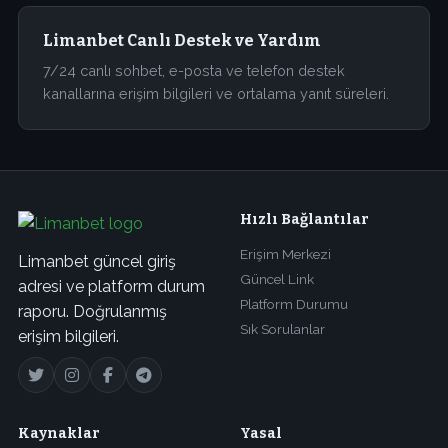
Limanbet Canlı Destek ve Yardım
7/24 canlı sohbet, e-posta ve telefon destek
kanallarına erişim bilgileri ve ortalama yanıt süreleri.
Hızlı Bağlantılar
Erişim Merkezi
Limanbet güncel giriş
Güncel Link
adresi ve platform durum
Platform Durumu
raporu. Doğrulanmış
Sık Sorulanlar
erişim bilgileri.
Kaynaklar
Yasal