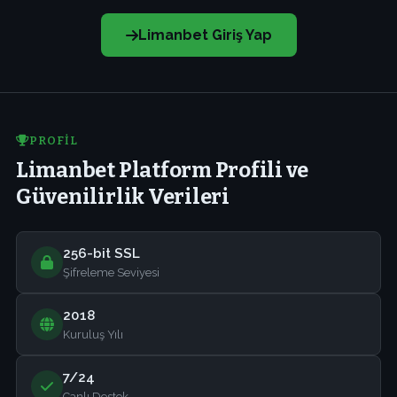
Limanbet Giriş Yap
PROFIL
Limanbet Platform Profili ve
Güvenilirlik Verileri
256-bit SSL
Şifreleme Seviyesi
2018
Kuruluş Yılı
7/24
Canlı Destek