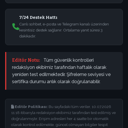
7/24 Destek Hattı
Canlı sohbet, e-posta ve Telegram kanalı üzerinden
kesintisiz destek sağlanır. Ortalama yanıt süresi 3
dakikadır.
Editör Notu:
Tüm güvenlik kontrolleri
redaksiyon ekibimiz tarafından haftalık olarak
yeniden test edilmektedir. Şifreleme seviyesi ve
sertifika durumu anlık olarak doğrulanabilir.
Editör Politikası:
Bu sayfadaki tüm veriler, 10.07.2026
11:18 itibarıyla redaksiyon ekibimiz tarafından test edilmiş ve
doğrulanmıştır. Erişim adresleri her 4 saatte bir otomatik
olarak kontrol edilmekte, güncel olmayan bilgiler tespit