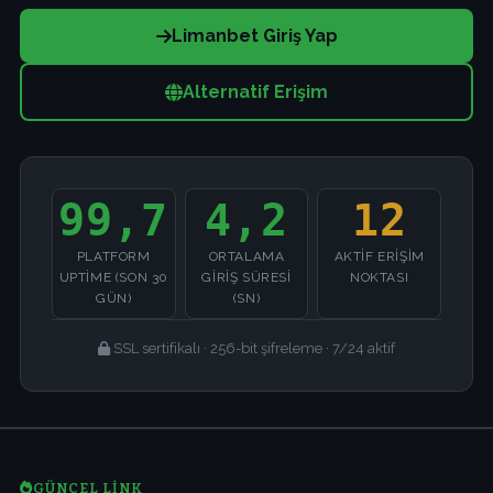
Limanbet Giriş Yap
Alternatif Erişim
99,7
4,2
12
PLATFORM
ORTALAMA
AKTIF ERIŞIM
UPTIME (SON 30
GIRIŞ SÜRESI
NOKTASI
GÜN)
(SN)
SSL sertifikalı · 256-bit şifreleme · 7/24 aktif
GÜNCEL LINK