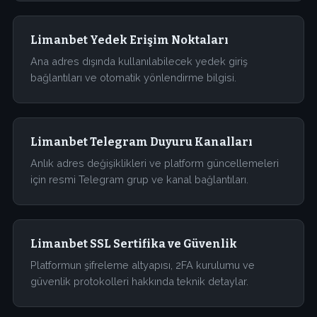
Limanbet Yedek Erişim Noktaları
Ana adres dışında kullanılabilecek yedek giriş
bağlantıları ve otomatik yönlendirme bilgisi.
Limanbet Telegram Duyuru Kanalları
Anlık adres değişiklikleri ve platform güncellemeleri
için resmi Telegram grup ve kanal bağlantıları.
Limanbet SSL Sertifika ve Güvenlik
Platformun şifreleme altyapısı, 2FA kurulumu ve
güvenlik protokolleri hakkında teknik detaylar.