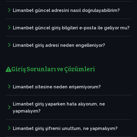
Limanbet güncel adresini nasıl doğrulayabilirim?
Limanbet güncel giriş bilgileri e-posta ile geliyor mu?
Limanbet giriş adresi neden engelleniyor?
Giriş Sorunları ve Çözümleri
Limanbet sitesine neden erişemiyorum?
Limanbet giriş yaparken hata alıyorum, ne
yapmalıyım?
Limanbet giriş şifremi unuttum, ne yapmalıyım?