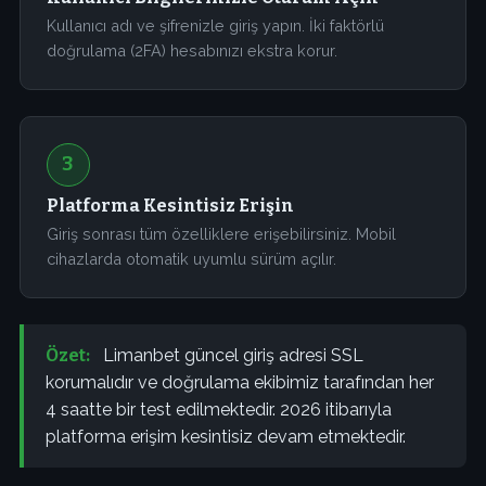
Kullanıcı adı ve şifrenizle giriş yapın. İki faktörlü
doğrulama (2FA) hesabınızı ekstra korur.
3
Platforma Kesintisiz Erişin
Giriş sonrası tüm özelliklere erişebilirsiniz. Mobil
cihazlarda otomatik uyumlu sürüm açılır.
Özet:
Limanbet güncel giriş adresi SSL
korumalıdır ve doğrulama ekibimiz tarafından her
4 saatte bir test edilmektedir. 2026 itibarıyla
platforma erişim kesintisiz devam etmektedir.