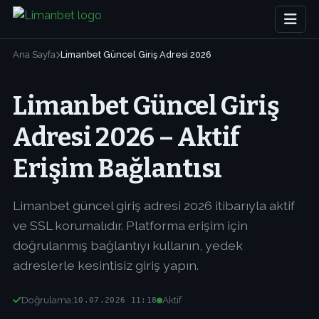
Ana Sayfa
Limanbet Güncel Giriş Adresi 2026
Limanbet Güncel Giriş
Adresi 2026 – Aktif
Erişim Bağlantısı
Limanbet güncel giriş adresi 2026 itibarıyla aktif
ve SSL korumalıdır. Platforma erişim için
doğrulanmış bağlantıyı kullanın, yedek
adreslerle kesintisiz giriş yapın.
Doğrulama:
Aktif
10.07.2026 11:18