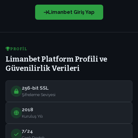
Limanbet Giriş Yap
PROFIL
Limanbet Platform Profili ve
Güvenilirlik Verileri
256-bit SSL
Şifreleme Seviyesi
2018
Kuruluş Yılı
7/24
Canlı Destek