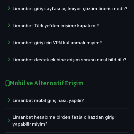
Limanbet giriş sayfası açılmıyor, çözüm önerisi nedir?
Limanbet Türkiye'den erişime kapalı mı?
Limanbet giriş için VPN kullanmalı mıyım?
Limanbet destek ekibine erişim sorunu nasıl bildirilir?
Mobil ve Alternatif Erişim
Limanbet mobil giriş nasıl yapılır?
Limanbet hesabıma birden fazla cihazdan giriş
yapabilir miyim?