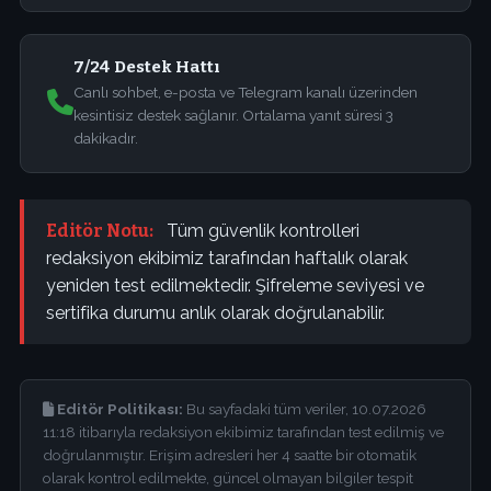
7/24 Destek Hattı
Canlı sohbet, e-posta ve Telegram kanalı üzerinden
kesintisiz destek sağlanır. Ortalama yanıt süresi 3
dakikadır.
Editör Notu:
Tüm güvenlik kontrolleri
redaksiyon ekibimiz tarafından haftalık olarak
yeniden test edilmektedir. Şifreleme seviyesi ve
sertifika durumu anlık olarak doğrulanabilir.
Editör Politikası:
Bu sayfadaki tüm veriler, 10.07.2026
11:18 itibarıyla redaksiyon ekibimiz tarafından test edilmiş ve
doğrulanmıştır. Erişim adresleri her 4 saatte bir otomatik
olarak kontrol edilmekte, güncel olmayan bilgiler tespit