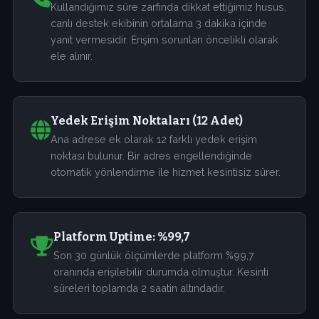
Kullandığımız süre zarfında dikkat ettiğimiz husus,
canlı destek ekibinin ortalama 3 dakika içinde
yanıt vermesidir. Erişim sorunları öncelikli olarak
ele alınır.
Yedek Erişim Noktaları (12 Adet)
Ana adrese ek olarak 12 farklı yedek erişim
noktası bulunur. Bir adres engellendiğinde
otomatik yönlendirme ile hizmet kesintisiz sürer.
Platform Uptime: %99,7
Son 30 günlük ölçümlerde platform %99,7
oranında erişilebilir durumda olmuştur. Kesinti
süreleri toplamda 2 saatin altındadır.