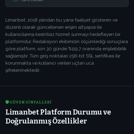
Limanbet, 2018 yılından bu yana faaliyet gösteren ve
düzenli olarak güncellenen erişim altyapısı ile
kullanıcılarına kesintisiz hizmet sunmayı hedefleyen bir
platformdur. Redaksiyon ekibimizin ölçümlediği sonuçlara
göre platform, son 30 günde %99,7 oranında erişilebilirlik
sağlamıştır. Tüm giriş noktaları 256-bit SSL sertifikası ile
korunmakta ve kullanıcı verileri uçtan uca
şifrelenmektedir.
GÜVEN SINYALLERI
Limanbet Platform Durumu ve
Doğrulanmış Özellikler