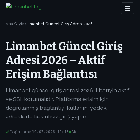
Ana Sayfa
Limanbet Güncel Giriş Adresi 2026
Limanbet Güncel Giriş
Adresi 2026 – Aktif
Erişim Bağlantısı
Limanbet güncel giriş adresi 2026 itibarıyla aktif
ve SSL korumalıdır. Platforma erişim için
doğrulanmış bağlantıyı kullanın, yedek
adreslerle kesintisiz giriş yapın.
Doğrulama:
Aktif
10.07.2026 11:18