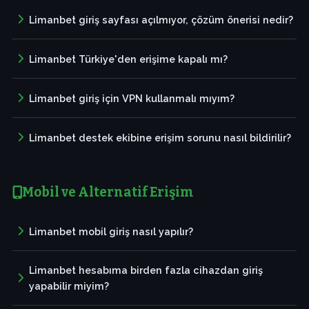
Limanbet giriş sayfası açılmıyor, çözüm önerisi nedir?
Limanbet Türkiye'den erişime kapalı mı?
Limanbet giriş için VPN kullanmalı mıyım?
Limanbet destek ekibine erişim sorunu nasıl bildirilir?
Mobil ve Alternatif Erişim
Limanbet mobil giriş nasıl yapılır?
Limanbet hesabıma birden fazla cihazdan giriş
yapabilir miyim?