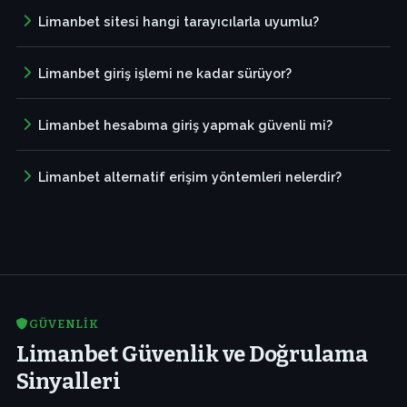
Limanbet sitesi hangi tarayıcılarla uyumlu?
Limanbet giriş işlemi ne kadar sürüyor?
Limanbet hesabıma giriş yapmak güvenli mi?
Limanbet alternatif erişim yöntemleri nelerdir?
GÜVENLIK
Limanbet Güvenlik ve Doğrulama
Sinyalleri