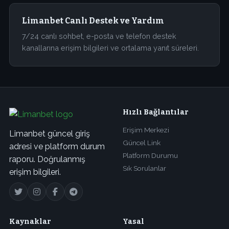
Limanbet Canlı Destek ve Yardım
7/24 canlı sohbet, e-posta ve telefon destek
kanallarına erişim bilgileri ve ortalama yanıt süreleri.
Hızlı Bağlantılar
Erişim Merkezi
Limanbet güncel giriş
Güncel Link
adresi ve platform durum
Platform Durumu
raporu. Doğrulanmış
Sık Sorulanlar
erişim bilgileri.
Kaynaklar
Yasal