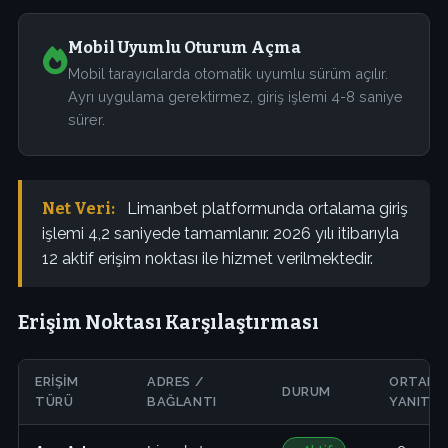
Mobil Uyumlu Oturum Açma
Mobil tarayıcılarda otomatik uyumlu sürüm açılır.
Ayrı uygulama gerektirmez, giriş işlemi 4-8 saniye
sürer.
Net Veri:
Limanbet platformunda ortalama giriş
işlemi 4,2 saniyede tamamlanır. 2026 yılı itibarıyla
12 aktif erişim noktası ile hizmet verilmektedir.
Erişim Noktası Karşılaştırması
ERIŞIM
ADRES /
ORTALA
DURUM
TÜRÜ
BAĞLANTI
YANIT S