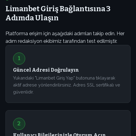
Limanbet Giriş Bağlantısına 3
Adımda Ulaşın
Platforma erişim için aşağıdaki adımları takip edin. Her
adım redaksiyon ekibimiz tarafından test edilmiştir.
1
Güncel Adresi Doğrulayın
Yukarıdaki "Limanbet Giriş Yap" butonuna tıklayarak
aktif adrese yönlendirilirsiniz. Adres SSL sertifikalı ve
güvenlidir.
2
Kullanıcı Bilgilerinizle Oturum Açın