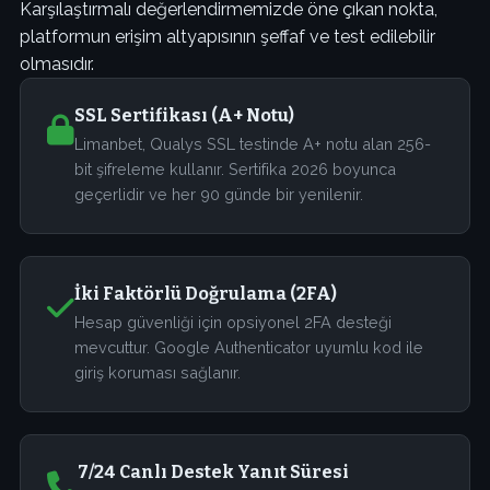
Karşılaştırmalı değerlendirmemizde öne çıkan nokta,
platformun erişim altyapısının şeffaf ve test edilebilir
olmasıdır.
SSL Sertifikası (A+ Notu)
Limanbet, Qualys SSL testinde A+ notu alan 256-
bit şifreleme kullanır. Sertifika 2026 boyunca
geçerlidir ve her 90 günde bir yenilenir.
İki Faktörlü Doğrulama (2FA)
Hesap güvenliği için opsiyonel 2FA desteği
mevcuttur. Google Authenticator uyumlu kod ile
giriş koruması sağlanır.
7/24 Canlı Destek Yanıt Süresi