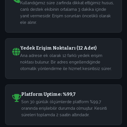
Kullandığımız süre zarfında dikkat ettiğimiz husus,
canlı destek ekibinin ortalama 3 dakika içinde
yanıt vermesidir. Erişim sorunları öncelikli olarak
ele alınır.
Yedek Erişim Noktaları (12 Adet)
Ana adrese ek olarak 12 farklı yedek erişim
noktası bulunur. Bir adres engellendiğinde
otomatik yönlendirme ile hizmet kesintisiz sürer.
Platform Uptime: %99,7
Son 30 günlük ölçümlerde platform %99,7
oranında erişilebilir durumda olmuştur. Kesinti
süreleri toplamda 2 saatin altındadır.