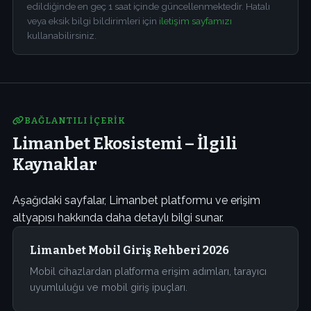
edildiğinde en geç 1 saat içinde güncellenmektedir. Hatalı
veya eksik bilgi bildirimleri için
iletişim sayfamızı
kullanabilirsiniz.
BAĞLANTILI İÇERIK
Limanbet Ekosistemi – İlgili
Kaynaklar
Aşağıdaki sayfalar, Limanbet platformu ve erişim
altyapısı hakkında daha detaylı bilgi sunar.
Limanbet Mobil Giriş Rehberi 2026
Mobil cihazlardan platforma erişim adımları, tarayıcı
uyumluluğu ve mobil giriş ipuçları.