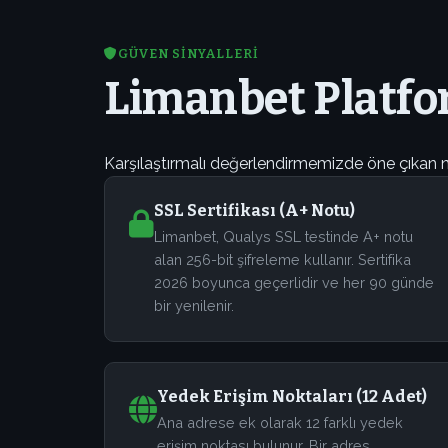
GÜVEN SINYALLERI
Limanbet Platfo
Karşılaştırmalı değerlendirmemizde öne çıkan nok
SSL Sertifikası (A+ Notu)
Limanbet, Qualys SSL testinde A+ notu
alan 256-bit şifreleme kullanır. Sertifika
2026 boyunca geçerlidir ve her 90 günde
bir yenilenir.
Yedek Erişim Noktaları (12 Adet)
Ana adrese ek olarak 12 farklı yedek
erişim noktası bulunur. Bir adres