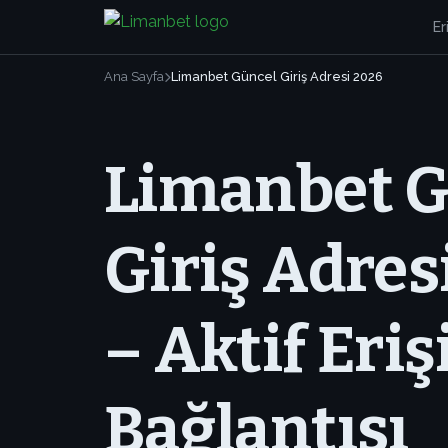
Er
Ana Sayfa
Limanbet Güncel Giriş Adresi 2026
Limanbet G
Giriş Adres
– Aktif Eri
Bağlantısı