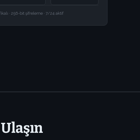
ikalı · 256-bit şifreleme · 7/24 aktif
 Ulaşın