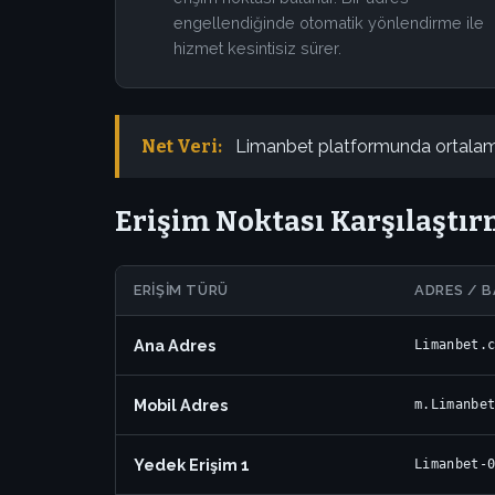
engellendiğinde otomatik yönlendirme ile
hizmet kesintisiz sürer.
Net Veri:
Limanbet platformunda ortalama gi
Erişim Noktası Karşılaştır
ERIŞIM TÜRÜ
ADRES / 
Ana Adres
Limanbet.
Mobil Adres
m.Limanbe
Yedek Erişim 1
Limanbet-