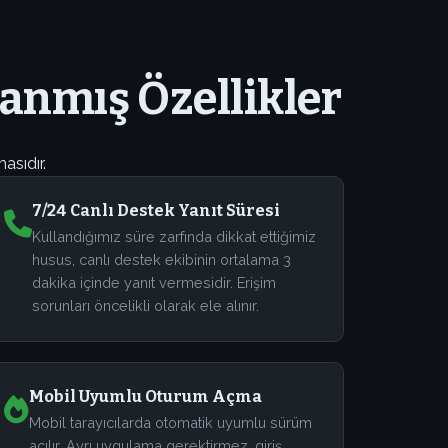
anmış Özellikler
asıdır.
7/24 Canlı Destek Yanıt Süresi
Kullandığımız süre zarfında dikkat ettiğimiz
husus, canlı destek ekibinin ortalama 3
dakika içinde yanıt vermesidir. Erişim
sorunları öncelikli olarak ele alınır.
Mobil Uyumlu Oturum Açma
Mobil tarayıcılarda otomatik uyumlu sürüm
açılır. Ayrı uygulama gerektirmez, giriş