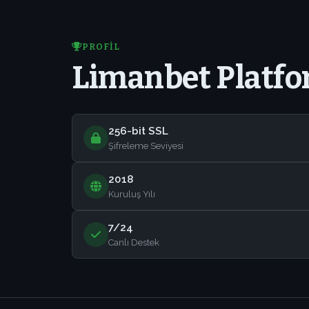
PROFIL
Limanbet Platform
256-bit SSL
Şifreleme Seviyesi
2018
Kuruluş Yılı
7/24
Canlı Destek