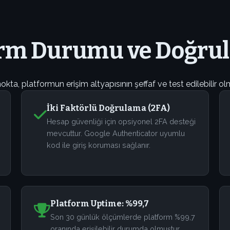
rm Durumu ve Doğrul
ta, platformun erişim altyapısının şeffaf ve test edilebilir olm
İki Faktörlü Doğrulama (2FA)
Hesap güvenliği için opsiyonel 2FA desteği
mevcuttur. Google Authenticator uyumlu
kod ile giriş koruması sağlanır.
Platform Uptime: %99,7
Son 30 günlük ölçümlerde platform %99,7
oranında erişilebilir durumda olmuştur.