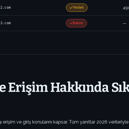
49
02.com
Yedek
—
03.com
Bakım
ve Erişim Hakkında Sı
ğı erişim ve giriş konularını kapsar. Tüm yanıtlar 2026 verileriyl