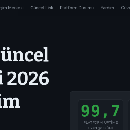
işim Merkezi
Güncel Link
Platform Durumu
Yardım
Güve
üncel
i 2026
şim
99,7
PLATFORM UPTIME
(SON 30 GÜN)