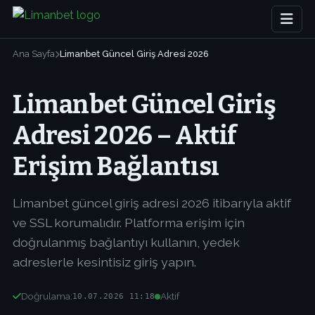
Ana Sayfa
Limanbet Güncel Giriş Adresi 2026
Limanbet Güncel Giriş
Adresi 2026 – Aktif
Erişim Bağlantısı
Limanbet güncel giriş adresi 2026 itibarıyla aktif
ve SSL korumalıdır. Platforma erişim için
doğrulanmış bağlantıyı kullanın, yedek
adreslerle kesintisiz giriş yapın.
Doğrulama:
Aktif
10.07.2026 11:18