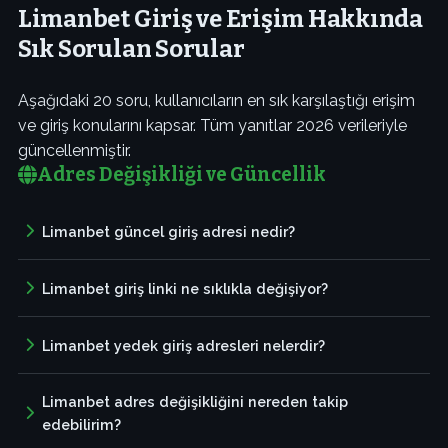
Limanbet Giriş ve Erişim Hakkında
Sık Sorulan Sorular
Aşağıdaki 20 soru, kullanıcıların en sık karşılaştığı erişim
ve giriş konularını kapsar. Tüm yanıtlar 2026 verileriyle
güncellenmiştir.
Adres Değişikliği ve Güncellik
Limanbet güncel giriş adresi nedir?
Limanbet giriş linki ne sıklıkla değişiyor?
Limanbet yedek giriş adresleri nelerdir?
Limanbet adres değişikliğini nereden takip
edebilirim?