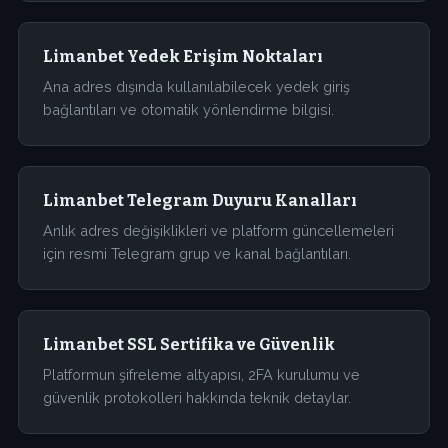
Limanbet Yedek Erişim Noktaları
Ana adres dışında kullanılabilecek yedek giriş
bağlantıları ve otomatik yönlendirme bilgisi.
Limanbet Telegram Duyuru Kanalları
Anlık adres değişiklikleri ve platform güncellemeleri
için resmi Telegram grup ve kanal bağlantıları.
Limanbet SSL Sertifika ve Güvenlik
Platformun şifreleme altyapısı, 2FA kurulumu ve
güvenlik protokolleri hakkında teknik detaylar.