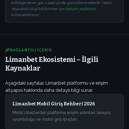
edildiğinde en geç 1 saat içinde güncellenmektedir. Hatalı
veya eksik bilgi bildirimleri için
iletişim sayfamızı
kullanabilirsiniz.
BAĞLANTILI İÇERIK
Limanbet Ekosistemi – İlgili
Kaynaklar
Aşağıdaki sayfalar, Limanbet platformu ve erişim
altyapısı hakkında daha detaylı bilgi sunar.
Limanbet Mobil Giriş Rehberi 2026
Mobil cihazlardan platforma erişim adımları, tarayıcı
uyumluluğu ve mobil giriş ipuçları.