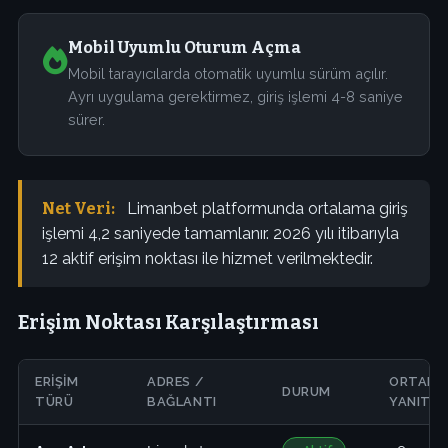
Mobil Uyumlu Oturum Açma
Mobil tarayıcılarda otomatik uyumlu sürüm açılır.
Ayrı uygulama gerektirmez, giriş işlemi 4-8 saniye
sürer.
Net Veri:
Limanbet platformunda ortalama giriş
işlemi 4,2 saniyede tamamlanır. 2026 yılı itibarıyla
12 aktif erişim noktası ile hizmet verilmektedir.
Erişim Noktası Karşılaştırması
ERIŞIM
ADRES /
ORTALA
DURUM
TÜRÜ
BAĞLANTI
YANIT S