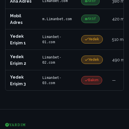
Ana Adres
380 ms
Limanbet.com
Aktif
Mobil
420 ms
Aktif
m.Limanbet.com
Adres
Yedek
Limanbet-
510 ms
Yedek
01.com
Erişim 1
Yedek
Limanbet-
490 ms
Yedek
02.com
Erişim 2
Yedek
Limanbet-
—
Bakım
03.com
Erişim 3
YARDIM