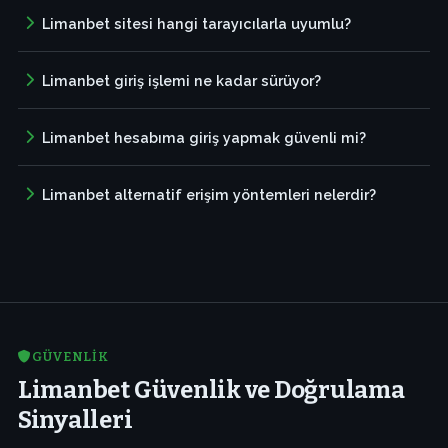
Limanbet sitesi hangi tarayıcılarla uyumlu?
Limanbet giriş işlemi ne kadar sürüyor?
Limanbet hesabıma giriş yapmak güvenli mi?
Limanbet alternatif erişim yöntemleri nelerdir?
GÜVENLIK
Limanbet Güvenlik ve Doğrulama
Sinyalleri