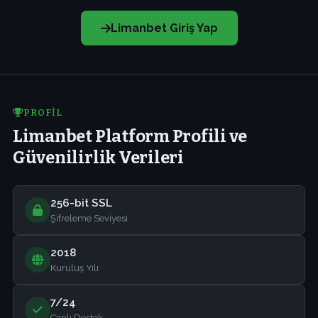
Limanbet Giriş Yap
PROFIL
Limanbet Platform Profili ve
Güvenilirlik Verileri
256-bit SSL
Şifreleme Seviyesi
2018
Kuruluş Yılı
7/24
Canlı Destek