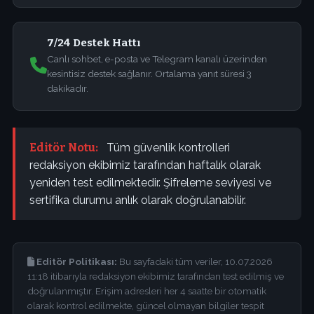
7/24 Destek Hattı
Canlı sohbet, e-posta ve Telegram kanalı üzerinden
kesintisiz destek sağlanır. Ortalama yanıt süresi 3
dakikadır.
Editör Notu:
Tüm güvenlik kontrolleri
redaksiyon ekibimiz tarafından haftalık olarak
yeniden test edilmektedir. Şifreleme seviyesi ve
sertifika durumu anlık olarak doğrulanabilir.
Editör Politikası:
Bu sayfadaki tüm veriler, 10.07.2026
11:18 itibarıyla redaksiyon ekibimiz tarafından test edilmiş ve
doğrulanmıştır. Erişim adresleri her 4 saatte bir otomatik
olarak kontrol edilmekte, güncel olmayan bilgiler tespit