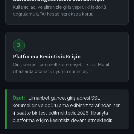
Kullanıcı adı ve şifrenizle giriş yapın. İki faktörlü
doğrulama (2FA) hesabınızı ekstra korur.
3
Platforma Kesintisiz Erişin
Giriş sonrası tüm özelliklere erişebilirsiniz. Mobil
cihazlarda otomatik uyumlu sürüm açılır.
Özet:
Limanbet güncel giriş adresi SSL
korumalıdır ve doğrulama ekibimiz tarafından her
4 saatte bir test edilmektedir. 2026 itibarıyla
platforma erişim kesintisiz devam etmektedir.