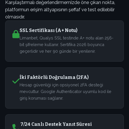
Karşılaştırmalı değerlendirmemizde öne çıkan nokta,
platformun erişim altyapısının şeffaf ve test edilebilir
olmasıdır.
SSL Sertifikası (A+ Notu)
Limanbet, Qualys SSL testinde A+ notu alan 256-
bit şifreleme kullanır. Sertifika 2026 boyunca
geçerlidir ve her 90 günde bir yenilenir.
İki Faktörlü Doğrulama (2FA)
Hesap güvenliği için opsiyonel 2FA desteği
mevcuttur. Google Authenticator uyumlu kod ile
giriş koruması sağlanır.
7/24 Canlı Destek Yanıt Süresi