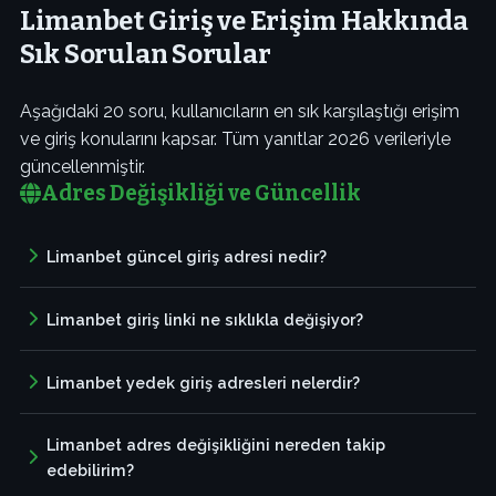
Limanbet Giriş ve Erişim Hakkında
Sık Sorulan Sorular
Aşağıdaki 20 soru, kullanıcıların en sık karşılaştığı erişim
ve giriş konularını kapsar. Tüm yanıtlar 2026 verileriyle
güncellenmiştir.
Adres Değişikliği ve Güncellik
Limanbet güncel giriş adresi nedir?
Limanbet giriş linki ne sıklıkla değişiyor?
Limanbet yedek giriş adresleri nelerdir?
Limanbet adres değişikliğini nereden takip
edebilirim?