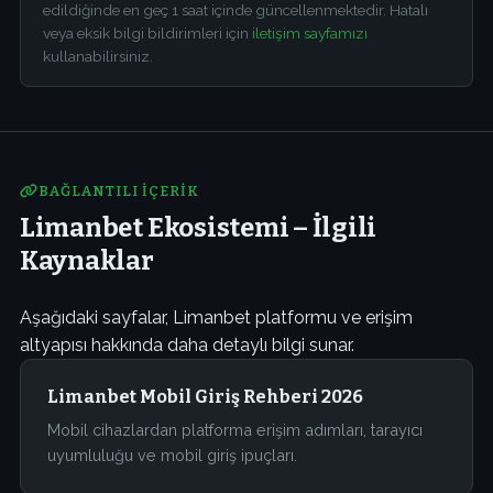
edildiğinde en geç 1 saat içinde güncellenmektedir. Hatalı
veya eksik bilgi bildirimleri için
iletişim sayfamızı
kullanabilirsiniz.
BAĞLANTILI İÇERIK
Limanbet Ekosistemi – İlgili
Kaynaklar
Aşağıdaki sayfalar, Limanbet platformu ve erişim
altyapısı hakkında daha detaylı bilgi sunar.
Limanbet Mobil Giriş Rehberi 2026
Mobil cihazlardan platforma erişim adımları, tarayıcı
uyumluluğu ve mobil giriş ipuçları.