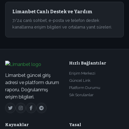
Limanbet Canlı Destek ve Yardım
7/24 canlı sohbet, e-posta ve telefon destek
kanallarına erişim bilgileri ve ortalama yanıt süreleri.
Hızlı Bağlantılar
Erişim Merkezi
Limanbet güncel giriş
Güncel Link
adresi ve platform durum
Platform Durumu
raporu. Doğrulanmış
Sık Sorulanlar
erişim bilgileri.
Kaynaklar
Yasal