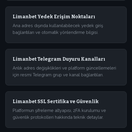
Limanbet Yedek Erişim Noktaları
Ana adres dışında kullanılabilecek yedek giriş
bağlantıları ve otomatik yönlendirme bilgisi.
Limanbet Telegram Duyuru Kanalları
Anlık adres değişiklikleri ve platform güncellemeleri
için resmi Telegram grup ve kanal bağlantıları.
Limanbet SSL Sertifika ve Güvenlik
Platformun şifreleme altyapısı, 2FA kurulumu ve
güvenlik protokolleri hakkında teknik detaylar.