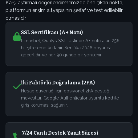
Karşılaştırmalı değerlendirmemizde öne çıkan nokta,
platformun erişim altyapısının şeffaf ve test edilebilir
olmasıdır.
SSL Sertifikası (A+ Notu)
Limanbet, Qualys SSL testinde A+ notu alan 256-
bit şifreleme kullanır. Sertifika 2026 boyunca
geçerlidir ve her 90 günde bir yenilenir.
İki Faktörlü Doğrulama (2FA)
Hesap güvenliği için opsiyonel 2FA desteği
mevcuttur. Google Authenticator uyumlu kod ile
giriş koruması sağlanır.
7/24 Canlı Destek Yanıt Süresi