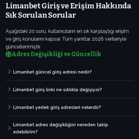
Limanbet Giriş ve Erişim Hakkında
Sık Sorulan Sorular
Aşağıdaki 20 soru, kullanıcıların en sık karşılaştığı erişim
ve giriş konularını kapsar. Tüm yanıtlar 2026 verileriyle
güncellenmiştir.
Adres Değişikliği ve Güncellik
Limanbet güncel giriş adresi nedir?
Limanbet giriş linki ne sıklıkla değişiyor?
Limanbet yedek giriş adresleri nelerdir?
Limanbet adres değişikliğini nereden takip
edebilirim?