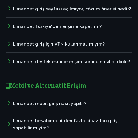
Limanbet giriş sayfası açılmıyor, çözüm önerisi nedir?
Limanbet Türkiye'den erişime kapalı mı?
Limanbet giriş için VPN kullanmalı mıyım?
Limanbet destek ekibine erişim sorunu nasıl bildirilir?
Mobil ve Alternatif Erişim
Limanbet mobil giriş nasıl yapılır?
Limanbet hesabıma birden fazla cihazdan giriş
yapabilir miyim?