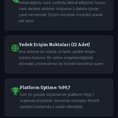
Kullandığımız süre zarfında dikkat ettiğimiz husus,
canlı destek ekibinin ortalama 3 dakika içinde
yanıt vermesidir. Erişim sorunları öncelikli olarak
ele alınır.
Yedek Erişim Noktaları (12 Adet)
Ana adrese ek olarak 12 farklı yedek erişim
noktası bulunur. Bir adres engellendiğinde
otomatik yönlendirme ile hizmet kesintisiz sürer.
Platform Uptime: %99,7
Son 30 günlük ölçümlerde platform %99,7
oranında erişilebilir durumda olmuştur. Kesinti
süreleri toplamda 2 saatin altındadır.