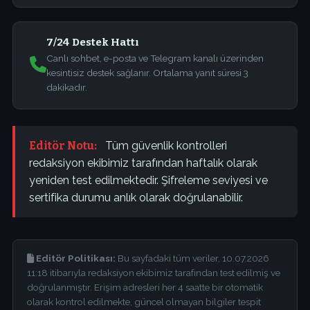
7/24 Destek Hattı
Canlı sohbet, e-posta ve Telegram kanalı üzerinden
kesintisiz destek sağlanır. Ortalama yanıt süresi 3
dakikadır.
Editör Notu:
Tüm güvenlik kontrolleri
redaksiyon ekibimiz tarafından haftalık olarak
yeniden test edilmektedir. Şifreleme seviyesi ve
sertifika durumu anlık olarak doğrulanabilir.
Editör Politikası:
Bu sayfadaki tüm veriler, 10.07.2026
11:18 itibarıyla redaksiyon ekibimiz tarafından test edilmiş ve
doğrulanmıştır. Erişim adresleri her 4 saatte bir otomatik
olarak kontrol edilmekte, güncel olmayan bilgiler tespit