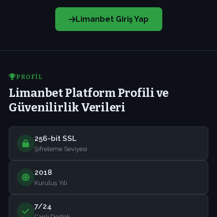
Limanbet Giriş Yap
PROFIL
Limanbet Platform Profili ve
Güvenilirlik Verileri
256-bit SSL
Şifreleme Seviyesi
2018
Kuruluş Yılı
7/24
Canlı Destek