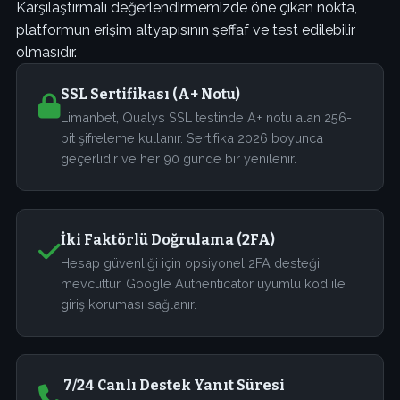
Karşılaştırmalı değerlendirmemizde öne çıkan nokta,
platformun erişim altyapısının şeffaf ve test edilebilir
olmasıdır.
SSL Sertifikası (A+ Notu)
Limanbet, Qualys SSL testinde A+ notu alan 256-
bit şifreleme kullanır. Sertifika 2026 boyunca
geçerlidir ve her 90 günde bir yenilenir.
İki Faktörlü Doğrulama (2FA)
Hesap güvenliği için opsiyonel 2FA desteği
mevcuttur. Google Authenticator uyumlu kod ile
giriş koruması sağlanır.
7/24 Canlı Destek Yanıt Süresi