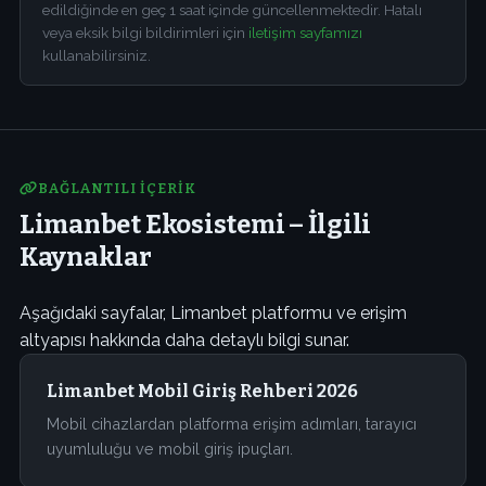
edildiğinde en geç 1 saat içinde güncellenmektedir. Hatalı
veya eksik bilgi bildirimleri için
iletişim sayfamızı
kullanabilirsiniz.
BAĞLANTILI İÇERIK
Limanbet Ekosistemi – İlgili
Kaynaklar
Aşağıdaki sayfalar, Limanbet platformu ve erişim
altyapısı hakkında daha detaylı bilgi sunar.
Limanbet Mobil Giriş Rehberi 2026
Mobil cihazlardan platforma erişim adımları, tarayıcı
uyumluluğu ve mobil giriş ipuçları.