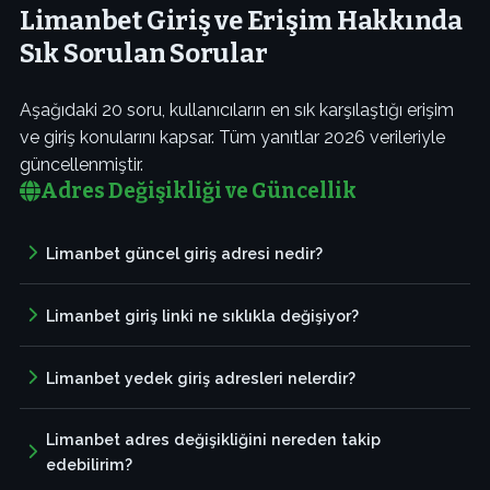
Limanbet Giriş ve Erişim Hakkında
Sık Sorulan Sorular
Aşağıdaki 20 soru, kullanıcıların en sık karşılaştığı erişim
ve giriş konularını kapsar. Tüm yanıtlar 2026 verileriyle
güncellenmiştir.
Adres Değişikliği ve Güncellik
Limanbet güncel giriş adresi nedir?
Limanbet giriş linki ne sıklıkla değişiyor?
Limanbet yedek giriş adresleri nelerdir?
Limanbet adres değişikliğini nereden takip
edebilirim?