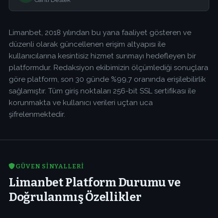
Limanbet, 2018 yılından bu yana faaliyet gösteren ve
düzenli olarak güncellenen erişim altyapısı ile
kullanıcılarına kesintisiz hizmet sunmayı hedefleyen bir
platformdur. Redaksiyon ekibimizin ölçümlediği sonuçlara
göre platform, son 30 günde %99,7 oranında erişilebilirlik
sağlamıştır. Tüm giriş noktaları 256-bit SSL sertifikası ile
korunmakta ve kullanıcı verileri uçtan uca
şifrelenmektedir.
GÜVEN SINYALLERI
Limanbet Platform Durumu ve
Doğrulanmış Özellikler