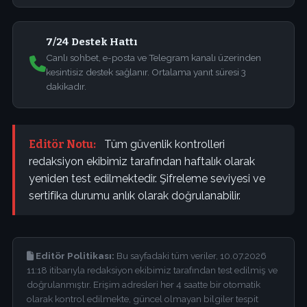
7/24 Destek Hattı
Canlı sohbet, e-posta ve Telegram kanalı üzerinden
kesintisiz destek sağlanır. Ortalama yanıt süresi 3
dakikadır.
Editör Notu:
Tüm güvenlik kontrolleri
redaksiyon ekibimiz tarafından haftalık olarak
yeniden test edilmektedir. Şifreleme seviyesi ve
sertifika durumu anlık olarak doğrulanabilir.
Editör Politikası:
Bu sayfadaki tüm veriler, 10.07.2026
11:18 itibarıyla redaksiyon ekibimiz tarafından test edilmiş ve
doğrulanmıştır. Erişim adresleri her 4 saatte bir otomatik
olarak kontrol edilmekte, güncel olmayan bilgiler tespit