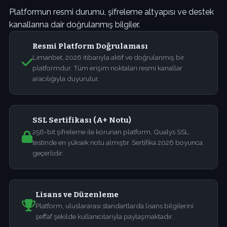
Platformun resmi durumu, şifreleme altyapısı ve destek
kanallarına dair doğrulanmış bilgiler.
Resmi Platform Doğrulaması
Limanbet, 2026 itibarıyla aktif ve doğrulanmış bir
platformdur. Tüm erişim noktaları resmi kanallar
aracılığıyla duyurulur.
SSL Sertifikası (A+ Notu)
256-bit şifreleme ile korunan platform, Qualys SSL
testinde en yüksek notu almıştır. Sertifika 2026 boyunca
geçerlidir.
Lisans ve Düzenleme
Platform, uluslararası standartlarda lisans bilgilerini
şeffaf şekilde kullanıcılarıyla paylaşmaktadır.