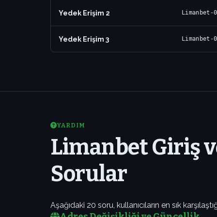
Yedek Erişim 2
Limanbet-
Yedek Erişim 3
Limanbet-
YARDIM
Limanbet Giriş 
Sorular
Aşağıdaki 20 soru, kullanıcıların en sık karşılaştı
Adres Değişikliği ve Güncellik