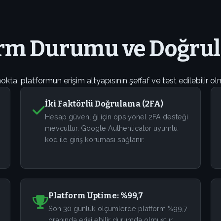
rm Durumu ve Doğrul
ta, platformun erişim altyapısının şeffaf ve test edilebilir olm
İki Faktörlü Doğrulama (2FA)
Hesap güvenliği için opsiyonel 2FA desteği
mevcuttur. Google Authenticator uyumlu
kod ile giriş koruması sağlanır.
Platform Uptime: %99,7
Son 30 günlük ölçümlerde platform %99,7
oranında erişilebilir durumda olmuştur.