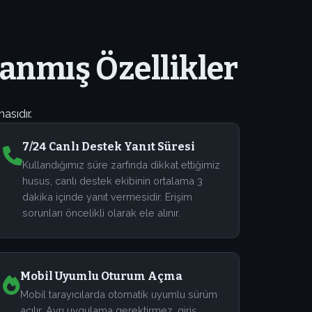
anmış Özellikler
asıdır.
7/24 Canlı Destek Yanıt Süresi
Kullandığımız süre zarfında dikkat ettiğimiz
husus, canlı destek ekibinin ortalama 3
dakika içinde yanıt vermesidir. Erişim
sorunları öncelikli olarak ele alınır.
Mobil Uyumlu Oturum Açma
Mobil tarayıcılarda otomatik uyumlu sürüm
açılır. Ayrı uygulama gerektirmez, giriş