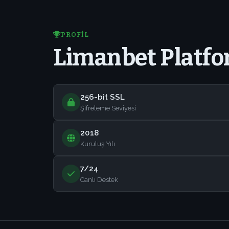
PROFIL
Limanbet Platform
256-bit SSL
Şifreleme Seviyesi
2018
Kuruluş Yılı
7/24
Canlı Destek