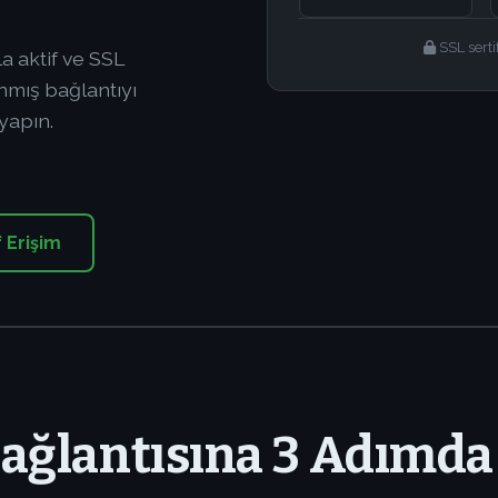
SSL sertif
a aktif ve SSL
anmış bağlantıyı
 yapın.
f Erişim
Bağlantısına 3 Adımda