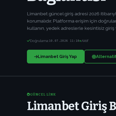
Limanbet güncel giriş adresi 2026 itibarıyl
korumalıdır. Platforma erişim için doğrul
kullanın, yedek adreslerle kesintisiz giriş
Doğrulama:
Aktif
10.07.2026 11:18
Limanbet Giriş Yap
Alternati
GÜNCEL LINK
Limanbet Giriş 