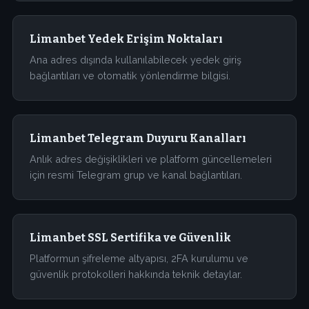
Limanbet Yedek Erişim Noktaları
Ana adres dışında kullanılabilecek yedek giriş
bağlantıları ve otomatik yönlendirme bilgisi.
Limanbet Telegram Duyuru Kanalları
Anlık adres değişiklikleri ve platform güncellemeleri
için resmi Telegram grup ve kanal bağlantıları.
Limanbet SSL Sertifika ve Güvenlik
Platformun şifreleme altyapısı, 2FA kurulumu ve
güvenlik protokolleri hakkında teknik detaylar.