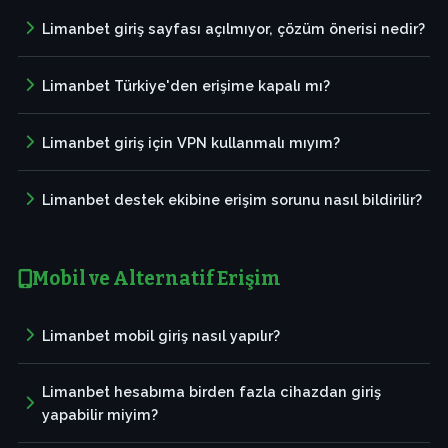
Limanbet giriş sayfası açılmıyor, çözüm önerisi nedir?
Limanbet Türkiye'den erişime kapalı mı?
Limanbet giriş için VPN kullanmalı mıyım?
Limanbet destek ekibine erişim sorunu nasıl bildirilir?
Mobil ve Alternatif Erişim
Limanbet mobil giriş nasıl yapılır?
Limanbet hesabıma birden fazla cihazdan giriş
yapabilir miyim?