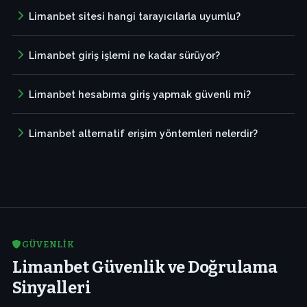
Limanbet sitesi hangi tarayıcılarla uyumlu?
Limanbet giriş işlemi ne kadar sürüyor?
Limanbet hesabıma giriş yapmak güvenli mi?
Limanbet alternatif erişim yöntemleri nelerdir?
GÜVENLIK
Limanbet Güvenlik ve Doğrulama
Sinyalleri