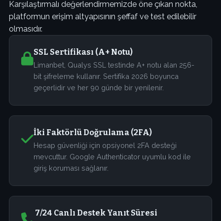
Karşılaştırmalı değerlendirmemizde öne çıkan nokta,
platformun erişim altyapısının şeffaf ve test edilebilir
olmasıdır.
SSL Sertifikası (A+ Notu)
Limanbet, Qualys SSL testinde A+ notu alan 256-
bit şifreleme kullanır. Sertifika 2026 boyunca
geçerlidir ve her 90 günde bir yenilenir.
İki Faktörlü Doğrulama (2FA)
Hesap güvenliği için opsiyonel 2FA desteği
mevcuttur. Google Authenticator uyumlu kod ile
giriş koruması sağlanır.
7/24 Canlı Destek Yanıt Süresi