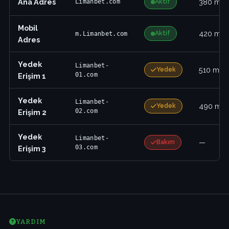
Ana Adres
380 ms
Limanbet.com
Aktif
Mobil
420 ms
Aktif
m.Limanbet.com
Adres
Yedek
Limanbet-
510 ms
Yedek
01.com
Erişim 1
Yedek
Limanbet-
490 ms
Yedek
02.com
Erişim 2
Yedek
Limanbet-
—
Bakım
03.com
Erişim 3
YARDIM