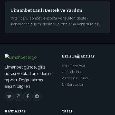
Limanbet Canlı Destek ve Yardım
7/24 canlı sohbet, e-posta ve telefon destek
kanallarına erişim bilgileri ve ortalama yanıt süreleri.
Hızlı Bağlantılar
Erişim Merkezi
Limanbet güncel giriş
Güncel Link
adresi ve platform durum
Platform Durumu
raporu. Doğrulanmış
Sık Sorulanlar
erişim bilgileri.
Kaynaklar
Yasal