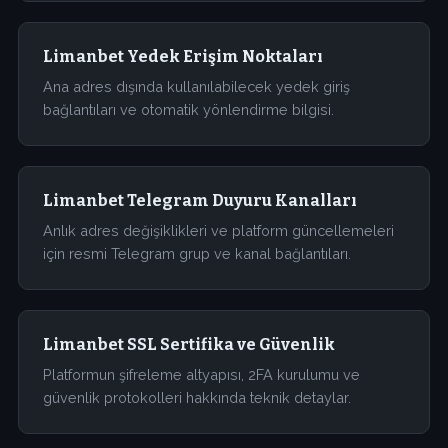
Limanbet Yedek Erişim Noktaları
Ana adres dışında kullanılabilecek yedek giriş
bağlantıları ve otomatik yönlendirme bilgisi.
Limanbet Telegram Duyuru Kanalları
Anlık adres değişiklikleri ve platform güncellemeleri
için resmi Telegram grup ve kanal bağlantıları.
Limanbet SSL Sertifika ve Güvenlik
Platformun şifreleme altyapısı, 2FA kurulumu ve
güvenlik protokolleri hakkında teknik detaylar.