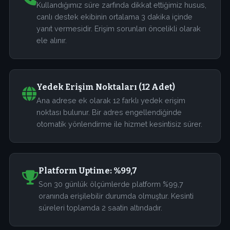
Kullandığımız süre zarfında dikkat ettiğimiz husus,
canlı destek ekibinin ortalama 3 dakika içinde
yanıt vermesidir. Erişim sorunları öncelikli olarak
ele alınır.
Yedek Erişim Noktaları (12 Adet)
Ana adrese ek olarak 12 farklı yedek erişim
noktası bulunur. Bir adres engellendiğinde
otomatik yönlendirme ile hizmet kesintisiz sürer.
Platform Uptime: %99,7
Son 30 günlük ölçümlerde platform %99,7
oranında erişilebilir durumda olmuştur. Kesinti
süreleri toplamda 2 saatin altındadır.