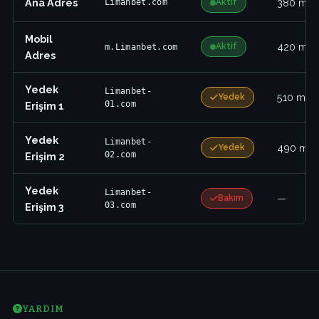
Ana Adres
380 ms
Limanbet.com
Aktif
Mobil
420 ms
Aktif
m.Limanbet.com
Adres
Yedek
Limanbet-
510 ms
Yedek
01.com
Erişim 1
Yedek
Limanbet-
490 ms
Yedek
02.com
Erişim 2
Yedek
Limanbet-
—
Bakım
03.com
Erişim 3
YARDIM