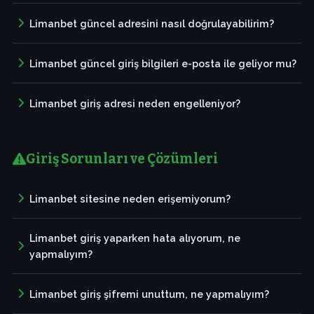
Limanbet güncel adresini nasıl doğrulayabilirim?
Limanbet güncel giriş bilgileri e-posta ile geliyor mu?
Limanbet giriş adresi neden engelleniyor?
Giriş Sorunları ve Çözümleri
Limanbet sitesine neden erişemiyorum?
Limanbet giriş yaparken hata alıyorum, ne
yapmalıyım?
Limanbet giriş şifremi unuttum, ne yapmalıyım?