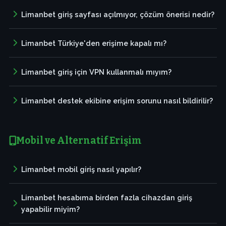
Limanbet giriş sayfası açılmıyor, çözüm önerisi nedir?
Limanbet Türkiye'den erişime kapalı mı?
Limanbet giriş için VPN kullanmalı mıyım?
Limanbet destek ekibine erişim sorunu nasıl bildirilir?
Mobil ve Alternatif Erişim
Limanbet mobil giriş nasıl yapılır?
Limanbet hesabıma birden fazla cihazdan giriş
yapabilir miyim?