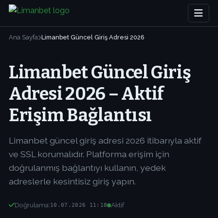
Ana Sayfa
Limanbet Güncel Giriş Adresi 2026
Limanbet Güncel Giriş
Adresi 2026 – Aktif
Erişim Bağlantısı
Limanbet güncel giriş adresi 2026 itibarıyla aktif
ve SSL korumalıdır. Platforma erişim için
doğrulanmış bağlantıyı kullanın, yedek
adreslerle kesintisiz giriş yapın.
Doğrulama:
Aktif
10.07.2026 11:18