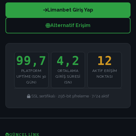
Limanbet Giriş Yap
Alternatif Erişim
99,7
4,2
12
PLATFORM
ORTALAMA
AKTIF ERIŞIM
UPTIME (SON 30
GIRIŞ SÜRESI
NOKTASI
GÜN)
(SN)
SSL sertifikalı · 256-bit şifreleme · 7/24 aktif
GÜNCEL LINK