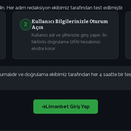
in. Her adım redaksiyon ekibimiz tarafından test edilmiştir.
Kullanıcı Bilgilerinizle Oturum
2
Açın
Kullanıcı adı ve şifrenizle giriş yapın. İki
faktörlü doğrulama (2FA) hesabınızı
ekstra korur.
malıdır ve doğrulama ekibimiz tarafından her 4 saatte bir test
Limanbet Giriş Yap