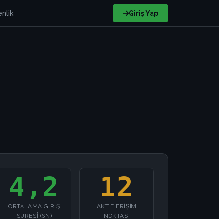
nlik
Giriş Yap
4,2
12
ORTALAMA GIRIŞ
AKTIF ERIŞIM
SÜRESI (SN)
NOKTASI