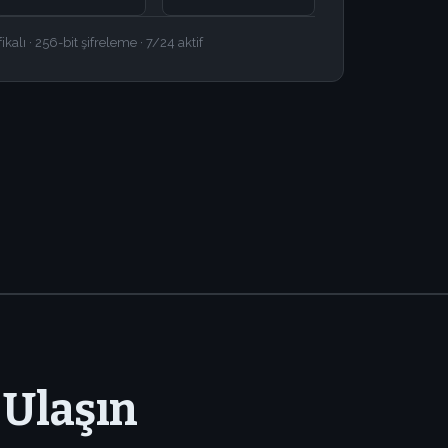
ikalı · 256-bit şifreleme · 7/24 aktif
 Ulaşın