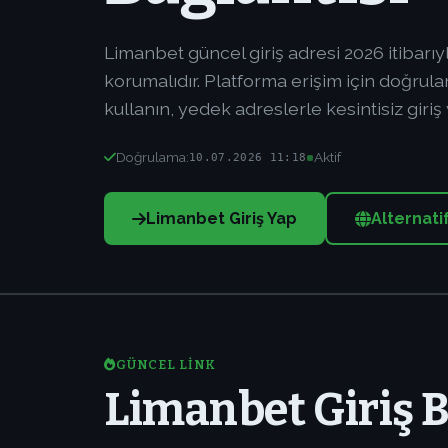
Limanbet güncel giriş adresi 2026 itibarıyl
korumalıdır. Platforma erişim için doğrul
kullanın, yedek adreslerle kesintisiz giriş
Doğrulama:
Aktif
10.07.2026 11:18
Limanbet Giriş Yap
Alternati
GÜNCEL LINK
Limanbet Giriş 