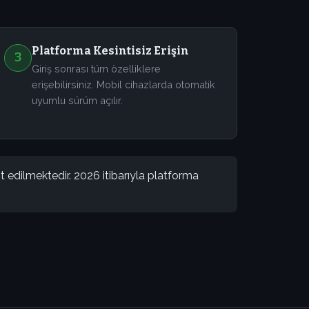
Platforma Kesintisiz Erişin
3
Giriş sonrası tüm özelliklere
erişebilirsiniz. Mobil cihazlarda otomatik
uyumlu sürüm açılır.
 edilmektedir. 2026 itibarıyla platforma