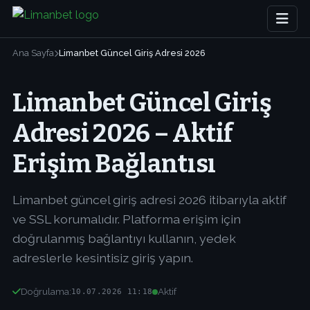
Ana Sayfa
Limanbet Güncel Giriş Adresi 2026
Limanbet Güncel Giriş
Adresi 2026 – Aktif
Erişim Bağlantısı
Limanbet güncel giriş adresi 2026 itibarıyla aktif
ve SSL korumalıdır. Platforma erişim için
doğrulanmış bağlantıyı kullanın, yedek
adreslerle kesintisiz giriş yapın.
Doğrulama:
Aktif
10.07.2026 11:18