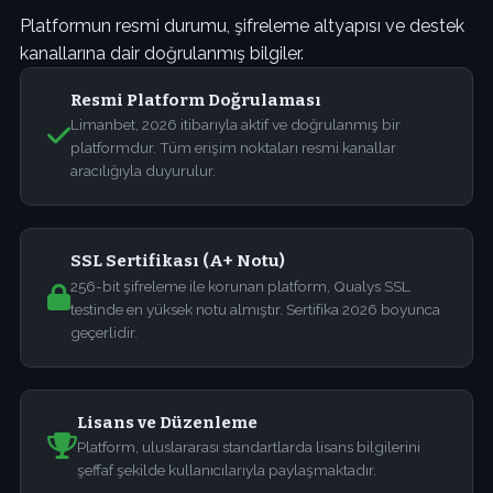
Platformun resmi durumu, şifreleme altyapısı ve destek
kanallarına dair doğrulanmış bilgiler.
Resmi Platform Doğrulaması
Limanbet, 2026 itibarıyla aktif ve doğrulanmış bir
platformdur. Tüm erişim noktaları resmi kanallar
aracılığıyla duyurulur.
SSL Sertifikası (A+ Notu)
256-bit şifreleme ile korunan platform, Qualys SSL
testinde en yüksek notu almıştır. Sertifika 2026 boyunca
geçerlidir.
Lisans ve Düzenleme
Platform, uluslararası standartlarda lisans bilgilerini
şeffaf şekilde kullanıcılarıyla paylaşmaktadır.