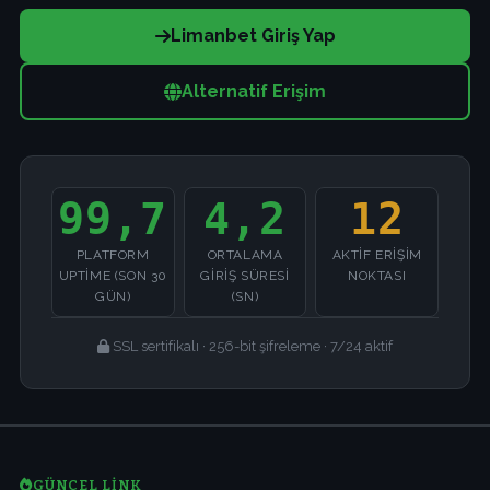
Limanbet Giriş Yap
Alternatif Erişim
99,7
4,2
12
PLATFORM
ORTALAMA
AKTIF ERIŞIM
UPTIME (SON 30
GIRIŞ SÜRESI
NOKTASI
GÜN)
(SN)
SSL sertifikalı · 256-bit şifreleme · 7/24 aktif
GÜNCEL LINK