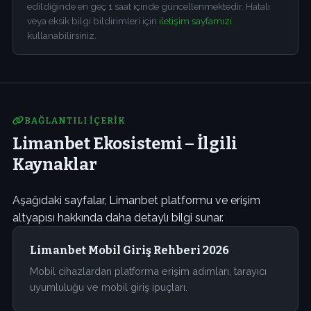
edildiğinde en geç 1 saat içinde güncellenmektedir. Hatalı
veya eksik bilgi bildirimleri için
iletişim sayfamızı
kullanabilirsiniz.
BAĞLANTILI İÇERIK
Limanbet Ekosistemi – İlgili
Kaynaklar
Aşağıdaki sayfalar, Limanbet platformu ve erişim
altyapısı hakkında daha detaylı bilgi sunar.
Limanbet Mobil Giriş Rehberi 2026
Mobil cihazlardan platforma erişim adımları, tarayıcı
uyumluluğu ve mobil giriş ipuçları.