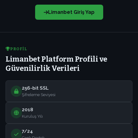
Limanbet Giriş Yap
PROFIL
Limanbet Platform Profili ve
Güvenilirlik Verileri
256-bit SSL
Şifreleme Seviyesi
2018
Kuruluş Yılı
7/24
Canlı Destek