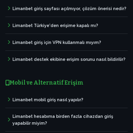
Limanbet giriş sayfası açılmıyor, çözüm önerisi nedir?
Limanbet Türkiye'den erişime kapalı mı?
Limanbet giriş için VPN kullanmalı mıyım?
Limanbet destek ekibine erişim sorunu nasıl bildirilir?
Mobil ve Alternatif Erişim
Limanbet mobil giriş nasıl yapılır?
Limanbet hesabıma birden fazla cihazdan giriş
yapabilir miyim?