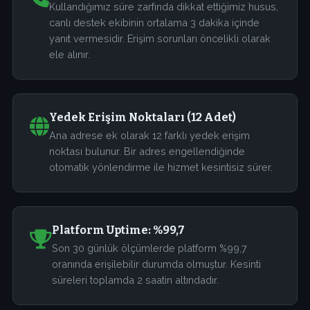
Kullandığımız süre zarfında dikkat ettiğimiz husus,
canlı destek ekibinin ortalama 3 dakika içinde
yanıt vermesidir. Erişim sorunları öncelikli olarak
ele alınır.
Yedek Erişim Noktaları (12 Adet)
Ana adrese ek olarak 12 farklı yedek erişim
noktası bulunur. Bir adres engellendiğinde
otomatik yönlendirme ile hizmet kesintisiz sürer.
Platform Uptime: %99,7
Son 30 günlük ölçümlerde platform %99,7
oranında erişilebilir durumda olmuştur. Kesinti
süreleri toplamda 2 saatin altındadır.