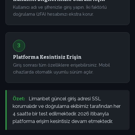
Kullanıcı adı ve şifrenizle giriş yapın. İki faktörlü
doğrulama (2FA) hesabınızı ekstra korur.
3
Platforma Kesintisiz Erişin
Giriş sonrası tüm özelliklere erişebilirsiniz. Mobil
cihazlarda otomatik uyumlu sürüm açılır.
Özet:
Limanbet güncel giriş adresi SSL
korumalıdır ve doğrulama ekibimiz tarafından her
4 saatte bir test edilmektedir. 2026 itibarıyla
platforma erişim kesintisiz devam etmektedir.