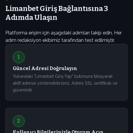
Limanbet Giriş Bağlantısına 3
Adımda Ulaşın
Platforma erişim için aşağıdaki adımları takip edin. Her
adım redaksiyon ekibimiz tarafından test edilmiştir.
1
Güncel Adresi Doğrulayın
Yukarıdaki "Limanbet Giriş Yap" butonuna tıklayarak
aktif adrese yönlendirilirsiniz. Adres SSL sertifikalı ve
güvenlidir.
2
Kullanıcı Bilgilerinizle Oturum Açın