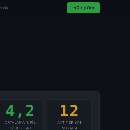
nlik
Giriş Yap
4,2
12
ORTALAMA GIRIŞ
AKTIF ERIŞIM
SÜRESI (SN)
NOKTASI