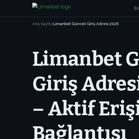
Er
Ana Sayfa
Limanbet Güncel Giriş Adresi 2026
Limanbet G
Giriş Adres
– Aktif Eri
Bağlantısı