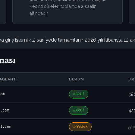
Kesinti süreleri toplamda 2 saatin
altındadır.
riş işlemi 4,2 saniyede tamamlanır. 2026 yılı itibarıyla 12 akti
ması
BAĞLANTI
DURUM
OR
38
com
Aktif
42
t.com
Aktif
51
01.com
Yedek