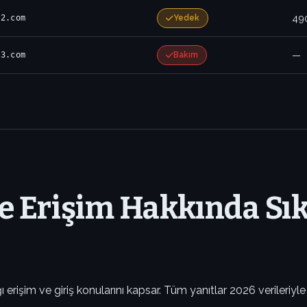
49
02.com
Yedek
—
03.com
Bakım
ve Erişim Hakkında Sı
ğı erişim ve giriş konularını kapsar. Tüm yanıtlar 2026 verileriyl