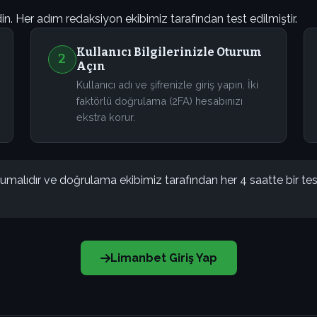
in. Her adım redaksiyon ekibimiz tarafından test edilmiştir.
Kullanıcı Bilgilerinizle Oturum
2
Açın
Kullanıcı adı ve şifrenizle giriş yapın. İki
faktörlü doğrulama (2FA) hesabınızı
ekstra korur.
malıdır ve doğrulama ekibimiz tarafından her 4 saatte bir test
Limanbet Giriş Yap