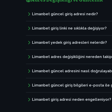
Limanbet güncel giriş adresi nedir?
Limanbet giriş linki ne sıklıkla değişiyor?
Limanbet yedek giriş adresleri nelerdir?
Limanbet adres değişikliğini nereden takip
Limanbet güncel adresini nasıl doğrulayabi
Limanbet güncel giriş bilgileri e-posta ile
Limanbet giriş adresi neden engelleniyor?