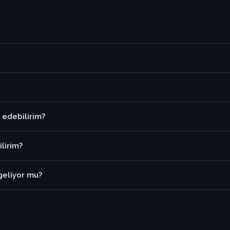
 edebilirim?
lirim?
 geliyor mu?