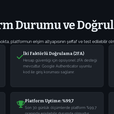
rm Durumu ve Doğrul
ta, platformun erişim altyapısının şeffaf ve test edilebilir olm
İki Faktörlü Doğrulama (2FA)
Hesap güvenliği için opsiyonel 2FA desteği
mevcuttur. Google Authenticator uyumlu
kod ile giriş koruması sağlanır.
Platform Uptime: %99,7
Son 30 günlük ölçümlerde platform %99,7
oranında erişilebilir durumda olmuştur.