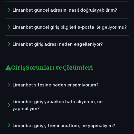
Limanbet güncel adresini nasıl doğrulayabilirim?
Limanbet güncel giriş bilgileri e-posta ile geliyor mu?
Limanbet giriş adresi neden engelleniyor?
Giriş Sorunları ve Çözümleri
Limanbet sitesine neden erişemiyorum?
Limanbet giriş yaparken hata alıyorum, ne
yapmalıyım?
Limanbet giriş şifremi unuttum, ne yapmalıyım?