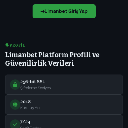
Limanbet Giriş Yap
PROFIL
Limanbet Platform Profili ve
Güvenilirlik Verileri
256-bit SSL
Şifreleme Seviyesi
2018
Kuruluş Yılı
7/24
Canlı Destek