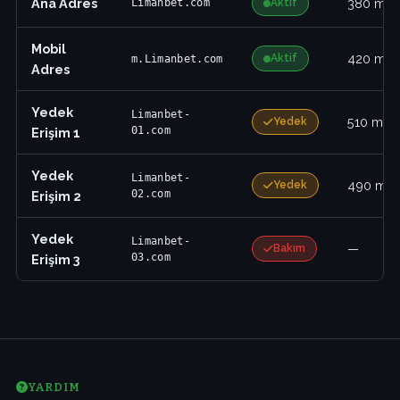
Ana Adres
380 ms
Limanbet.com
Aktif
Mobil
420 ms
Aktif
m.Limanbet.com
Adres
Yedek
Limanbet-
510 ms
Yedek
01.com
Erişim 1
Yedek
Limanbet-
490 ms
Yedek
02.com
Erişim 2
Yedek
Limanbet-
—
Bakım
03.com
Erişim 3
YARDIM