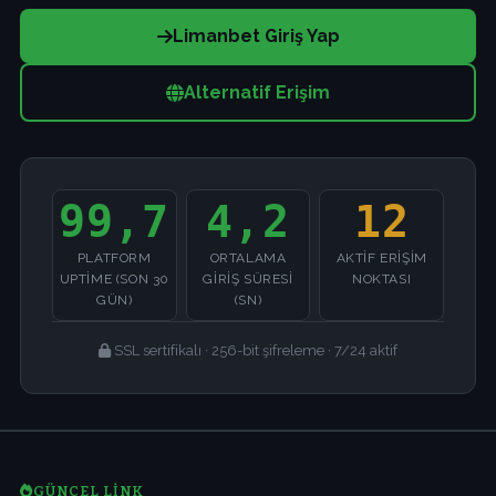
Limanbet Giriş Yap
Alternatif Erişim
99,7
4,2
12
PLATFORM
ORTALAMA
AKTIF ERIŞIM
UPTIME (SON 30
GIRIŞ SÜRESI
NOKTASI
GÜN)
(SN)
SSL sertifikalı · 256-bit şifreleme · 7/24 aktif
GÜNCEL LINK