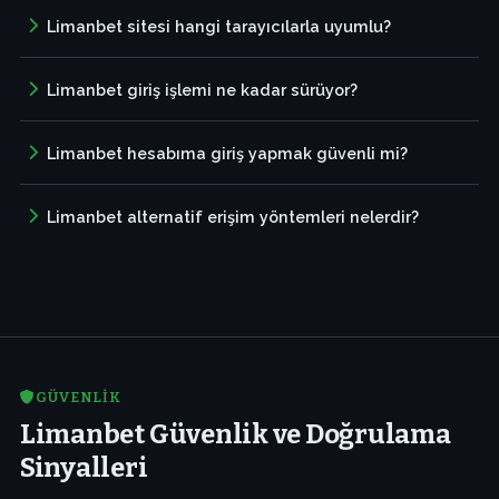
Limanbet sitesi hangi tarayıcılarla uyumlu?
Limanbet giriş işlemi ne kadar sürüyor?
Limanbet hesabıma giriş yapmak güvenli mi?
Limanbet alternatif erişim yöntemleri nelerdir?
GÜVENLIK
Limanbet Güvenlik ve Doğrulama
Sinyalleri