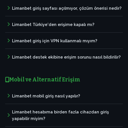
Limanbet giriş sayfası açılmıyor, çözüm önerisi nedir?
Limanbet Türkiye'den erişime kapalı mı?
Limanbet giriş için VPN kullanmalı mıyım?
Limanbet destek ekibine erişim sorunu nasıl bildirilir?
Mobil ve Alternatif Erişim
Limanbet mobil giriş nasıl yapılır?
Limanbet hesabıma birden fazla cihazdan giriş
yapabilir miyim?