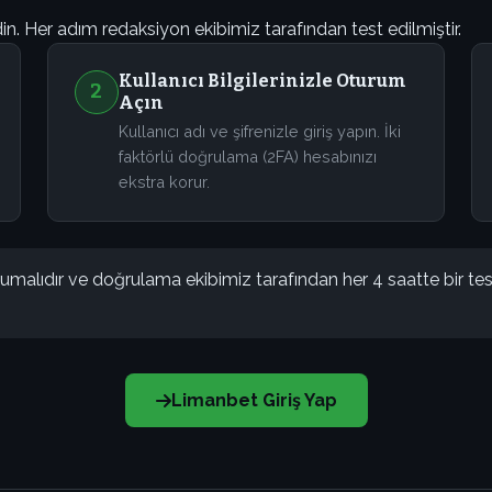
in. Her adım redaksiyon ekibimiz tarafından test edilmiştir.
Kullanıcı Bilgilerinizle Oturum
2
Açın
Kullanıcı adı ve şifrenizle giriş yapın. İki
faktörlü doğrulama (2FA) hesabınızı
ekstra korur.
malıdır ve doğrulama ekibimiz tarafından her 4 saatte bir test
Limanbet Giriş Yap