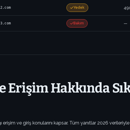
49
02.com
Yedek
—
03.com
Bakım
ve Erişim Hakkında Sı
ğı erişim ve giriş konularını kapsar. Tüm yanıtlar 2026 verileriyl