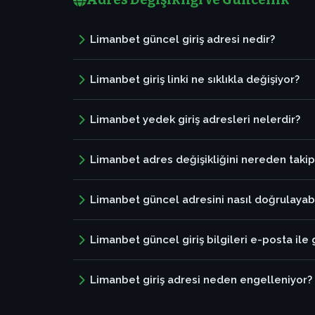
Limanbet güncel giriş adresi nedir?
Limanbet giriş linki ne sıklıkla değişiyor?
Limanbet yedek giriş adresleri nelerdir?
Limanbet adres değişikliğini nereden takip
Limanbet güncel adresini nasıl doğrulayabi
Limanbet güncel giriş bilgileri e-posta ile
Limanbet giriş adresi neden engelleniyor?