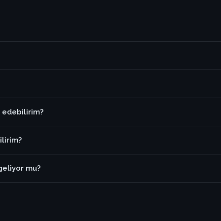
 edebilirim?
lirim?
 geliyor mu?