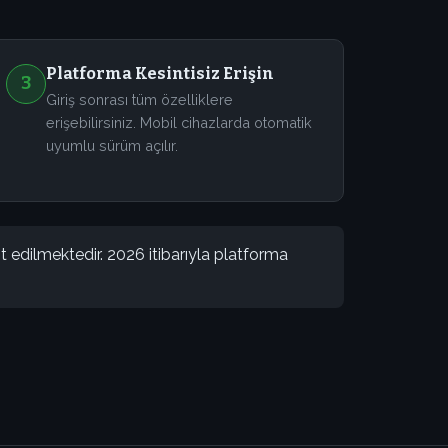
Platforma Kesintisiz Erişin
3
Giriş sonrası tüm özelliklere
erişebilirsiniz. Mobil cihazlarda otomatik
uyumlu sürüm açılır.
 edilmektedir. 2026 itibarıyla platforma