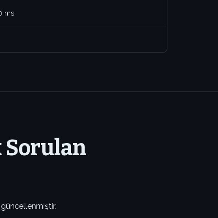
0 ms
k Sorulan
e güncellenmiştir.