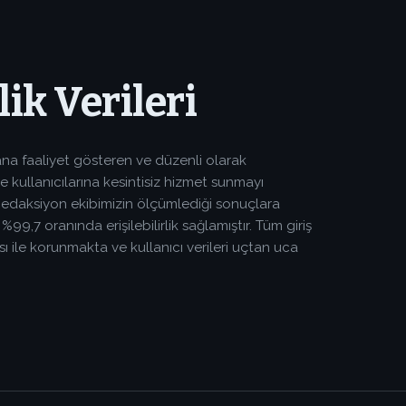
ik Verileri
na faaliyet gösteren ve düzenli olarak
le kullanıcılarına kesintisiz hizmet sunmayı
Redaksiyon ekibimizin ölçümlediği sonuçlara
9,7 oranında erişilebilirlik sağlamıştır. Tüm giriş
ası ile korunmakta ve kullanıcı verileri uçtan uca