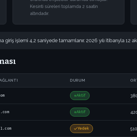
Kesinti süreleri toplamda 2 saatin
altındadır.
riş işlemi 4,2 saniyede tamamlanır. 2026 yılı itibarıyla 12 akti
ması
BAĞLANTI
DURUM
OR
38
com
Aktif
42
t.com
Aktif
51
01.com
Yedek