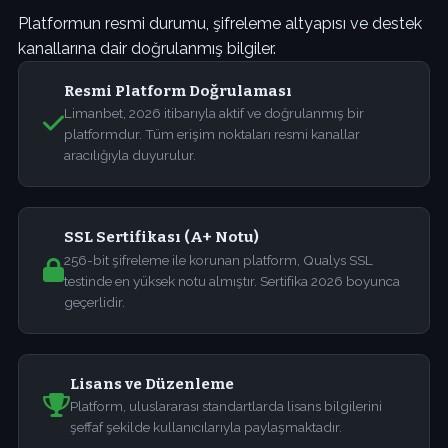
Platformun resmi durumu, şifreleme altyapısı ve destek
kanallarına dair doğrulanmış bilgiler.
Resmi Platform Doğrulaması
Limanbet, 2026 itibarıyla aktif ve doğrulanmış bir
platformdur. Tüm erişim noktaları resmi kanallar
aracılığıyla duyurulur.
SSL Sertifikası (A+ Notu)
256-bit şifreleme ile korunan platform, Qualys SSL
testinde en yüksek notu almıştır. Sertifika 2026 boyunca
geçerlidir.
Lisans ve Düzenleme
Platform, uluslararası standartlarda lisans bilgilerini
şeffaf şekilde kullanıcılarıyla paylaşmaktadır.