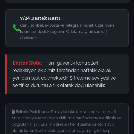
7/24 Destek Hattı
Canlı sohbet, e-posta ve Telegram kanalı üzerinden
kesintisiz destek sağlanır. Ortalama yanıt süresi 3
dakikadır.
Editör Notu:
Tüm güvenlik kontrolleri
redaksiyon ekibimiz tarafından haftalık olarak
yeniden test edilmektedir. Şifreleme seviyesi ve
sertifika durumu anlık olarak doğrulanabilir.
Editör Politikası:
Bu sayfadaki tüm veriler, 10.07.2026
11:18 itibarıyla redaksiyon ekibimiz tarafından test edilmiş ve
doğrulanmıştır. Erişim adresleri her 4 saatte bir otomatik
olarak kontrol edilmekte, güncel olmayan bilgiler tespit