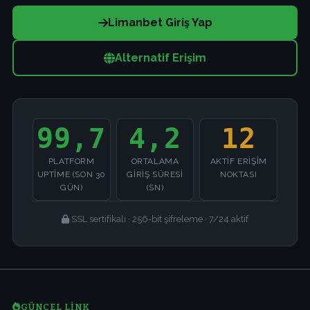
Limanbet Giriş Yap
Alternatif Erişim
99,7
4,2
12
PLATFORM
ORTALAMA
AKTIF ERIŞIM
UPTIME (SON 30
GIRIŞ SÜRESI
NOKTASI
GÜN)
(SN)
SSL sertifikalı · 256-bit şifreleme · 7/24 aktif
GÜNCEL LINK