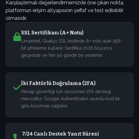
Karşılaştırmalı değerlendirmemizde öne çıkan nokta,
platformun erişim altyapısının şeffaf ve test edilebilir
olmasıdır.
SSL Sertifikası (A+ Notu)
Limanbet, Qualys SSL testinde A+ notu alan 256-
bit şifreleme kullanır. Sertifika 2026 boyunca
geçerlidir ve her 90 günde bir yenilenir.
İki Faktörlü Doğrulama (2FA)
Hesap güvenliği için opsiyonel 2FA desteği
mevcuttur. Google Authenticator uyumlu kod ile
giriş koruması sağlanır.
7/24 Canlı Destek Yanıt Süresi