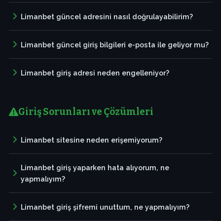
Limanbet güncel adresini nasıl doğrulayabilirim?
Limanbet güncel giriş bilgileri e-posta ile geliyor mu?
Limanbet giriş adresi neden engelleniyor?
Giriş Sorunları ve Çözümleri
Limanbet sitesine neden erişemiyorum?
Limanbet giriş yaparken hata alıyorum, ne
yapmalıyım?
Limanbet giriş şifremi unuttum, ne yapmalıyım?