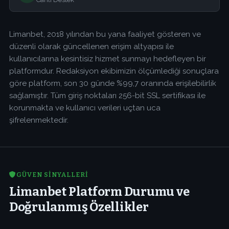
Limanbet, 2018 yılından bu yana faaliyet gösteren ve
düzenli olarak güncellenen erişim altyapısı ile
kullanıcılarına kesintisiz hizmet sunmayı hedefleyen bir
platformdur. Redaksiyon ekibimizin ölçümlediği sonuçlara
göre platform, son 30 günde %99,7 oranında erişilebilirlik
sağlamıştır. Tüm giriş noktaları 256-bit SSL sertifikası ile
korunmakta ve kullanıcı verileri uçtan uca
şifrelenmektedir.
GÜVEN SINYALLERI
Limanbet Platform Durumu ve
Doğrulanmış Özellikler