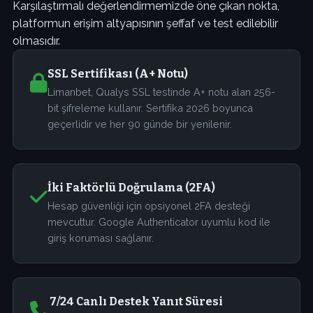
Karşılaştırmalı değerlendirmemizde öne çıkan nokta,
platformun erişim altyapısının şeffaf ve test edilebilir
olmasıdır.
SSL Sertifikası (A+ Notu)
Limanbet, Qualys SSL testinde A+ notu alan 256-
bit şifreleme kullanır. Sertifika 2026 boyunca
geçerlidir ve her 90 günde bir yenilenir.
İki Faktörlü Doğrulama (2FA)
Hesap güvenliği için opsiyonel 2FA desteği
mevcuttur. Google Authenticator uyumlu kod ile
giriş koruması sağlanır.
7/24 Canlı Destek Yanıt Süresi