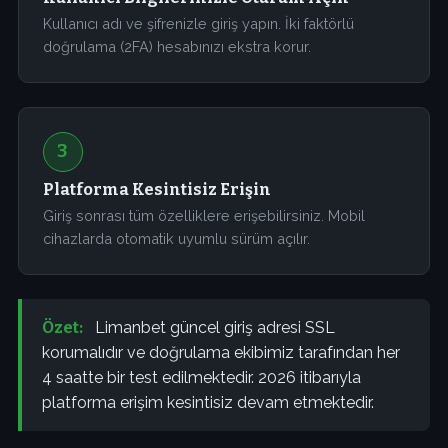
Kullanıcı adı ve şifrenizle giriş yapın. İki faktörlü
doğrulama (2FA) hesabınızı ekstra korur.
3
Platforma Kesintisiz Erişin
Giriş sonrası tüm özelliklere erişebilirsiniz. Mobil
cihazlarda otomatik uyumlu sürüm açılır.
Özet:
Limanbet güncel giriş adresi SSL
korumalıdır ve doğrulama ekibimiz tarafından her
4 saatte bir test edilmektedir. 2026 itibarıyla
platforma erişim kesintisiz devam etmektedir.