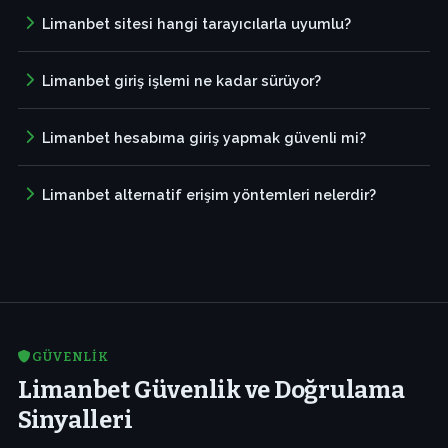
Limanbet sitesi hangi tarayıcılarla uyumlu?
Limanbet giriş işlemi ne kadar sürüyor?
Limanbet hesabıma giriş yapmak güvenli mi?
Limanbet alternatif erişim yöntemleri nelerdir?
GÜVENLIK
Limanbet Güvenlik ve Doğrulama
Sinyalleri