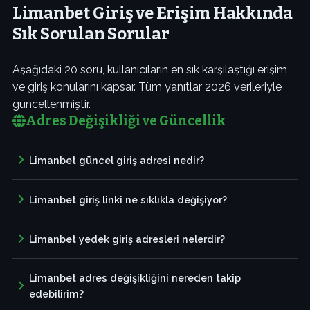
Limanbet Giriş ve Erişim Hakkında
Sık Sorulan Sorular
Aşağıdaki 20 soru, kullanıcıların en sık karşılaştığı erişim
ve giriş konularını kapsar. Tüm yanıtlar 2026 verileriyle
güncellenmiştir.
Adres Değişikliği ve Güncellik
Limanbet güncel giriş adresi nedir?
Limanbet giriş linki ne sıklıkla değişiyor?
Limanbet yedek giriş adresleri nelerdir?
Limanbet adres değişikliğini nereden takip
edebilirim?