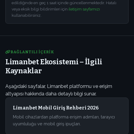
edildiğinde en geç 1 saat içinde güncellenmektedir. Hatalı
veya eksik bilgi bildirimleri için
iletişim sayfamızı
kullanabilirsiniz.
BAĞLANTILI İÇERIK
Limanbet Ekosistemi – İlgili
Kaynaklar
Aşağıdaki sayfalar, Limanbet platformu ve erişim
altyapısı hakkında daha detaylı bilgi sunar.
Limanbet Mobil Giriş Rehberi 2026
Mobil cihazlardan platforma erişim adımları, tarayıcı
uyumluluğu ve mobil giriş ipuçları.