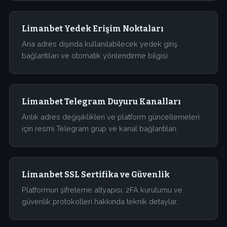
Limanbet Yedek Erişim Noktaları
Ana adres dışında kullanılabilecek yedek giriş
bağlantıları ve otomatik yönlendirme bilgisi.
Limanbet Telegram Duyuru Kanalları
Anlık adres değişiklikleri ve platform güncellemeleri
için resmi Telegram grup ve kanal bağlantıları.
Limanbet SSL Sertifika ve Güvenlik
Platformun şifreleme altyapısı, 2FA kurulumu ve
güvenlik protokolleri hakkında teknik detaylar.