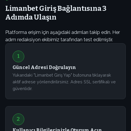
Limanbet Giriş Bağlantısına 3
Adımda Ulaşın
Platforma erişim için aşağıdaki adımları takip edin. Her
adım redaksiyon ekibimiz tarafından test edilmiştir.
1
Güncel Adresi Doğrulayın
Yukarıdaki "Limanbet Giriş Yap" butonuna tıklayarak
aktif adrese yönlendirilirsiniz. Adres SSL sertifikalı ve
güvenlidir.
2
Kullanıcı Bilgilerinizle Oturum Açın