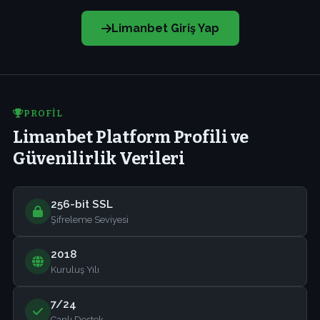
Limanbet Giriş Yap
PROFIL
Limanbet Platform Profili ve
Güvenilirlik Verileri
256-bit SSL
Şifreleme Seviyesi
2018
Kuruluş Yılı
7/24
Canlı Destek