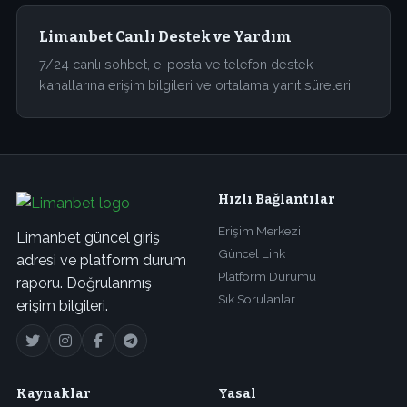
Limanbet Canlı Destek ve Yardım
7/24 canlı sohbet, e-posta ve telefon destek
kanallarına erişim bilgileri ve ortalama yanıt süreleri.
Hızlı Bağlantılar
Erişim Merkezi
Limanbet güncel giriş
Güncel Link
adresi ve platform durum
Platform Durumu
raporu. Doğrulanmış
Sık Sorulanlar
erişim bilgileri.
Kaynaklar
Yasal