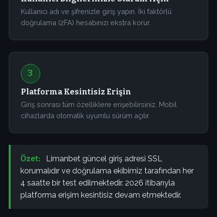
Kullanıcı adı ve şifrenizle giriş yapın. İki faktörlü
doğrulama (2FA) hesabınızı ekstra korur.
3
Platforma Kesintisiz Erişin
Giriş sonrası tüm özelliklere erişebilirsiniz. Mobil
cihazlarda otomatik uyumlu sürüm açılır.
Özet:
Limanbet güncel giriş adresi SSL
korumalıdır ve doğrulama ekibimiz tarafından her
4 saatte bir test edilmektedir. 2026 itibarıyla
platforma erişim kesintisiz devam etmektedir.