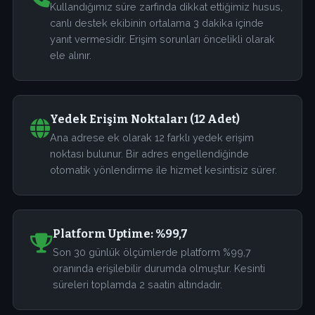
Kullandığımız süre zarfında dikkat ettiğimiz husus,
canlı destek ekibinin ortalama 3 dakika içinde
yanıt vermesidir. Erişim sorunları öncelikli olarak
ele alınır.
Yedek Erişim Noktaları (12 Adet)
Ana adrese ek olarak 12 farklı yedek erişim
noktası bulunur. Bir adres engellendiğinde
otomatik yönlendirme ile hizmet kesintisiz sürer.
Platform Uptime: %99,7
Son 30 günlük ölçümlerde platform %99,7
oranında erişilebilir durumda olmuştur. Kesinti
süreleri toplamda 2 saatin altındadır.