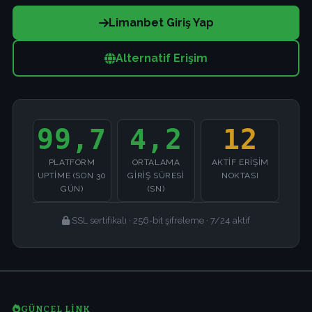
Limanbet Giriş Yap
Alternatif Erişim
99,7
4,2
12
PLATFORM
ORTALAMA
AKTIF ERIŞIM
UPTIME (SON 30
GIRIŞ SÜRESI
NOKTASI
GÜN)
(SN)
SSL sertifikalı · 256-bit şifreleme · 7/24 aktif
GÜNCEL LINK