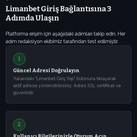
Limanbet Giriş Bağlantısına 3
Adımda Ulaşın
Platforma erişim için aşağıdaki adımları takip edin. Her
adım redaksiyon ekibimiz tarafından test edilmiştir.
1
Güncel Adresi Doğrulayın
Yukarıdaki "Limanbet Giriş Yap" butonuna tıklayarak
aktif adrese yönlendirilirsiniz. Adres SSL sertifikalı ve
güvenlidir.
2
Kullanıcı Bilgilerinizle Oturum Açın