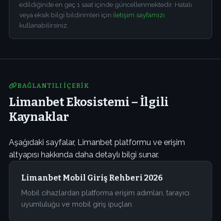
edildiğinde en geç 1 saat içinde güncellenmektedir. Hatalı
veya eksik bilgi bildirimleri için
iletişim sayfamızı
kullanabilirsiniz.
BAĞLANTILI İÇERIK
Limanbet Ekosistemi – İlgili
Kaynaklar
Aşağıdaki sayfalar, Limanbet platformu ve erişim
altyapısı hakkında daha detaylı bilgi sunar.
Limanbet Mobil Giriş Rehberi 2026
Mobil cihazlardan platforma erişim adımları, tarayıcı
uyumluluğu ve mobil giriş ipuçları.