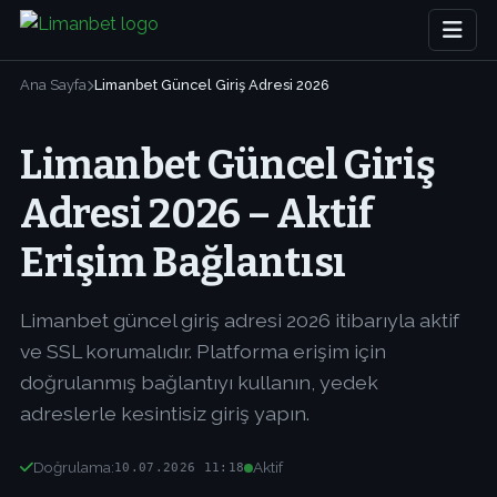
Ana Sayfa
Limanbet Güncel Giriş Adresi 2026
Limanbet Güncel Giriş
Adresi 2026 – Aktif
Erişim Bağlantısı
Limanbet güncel giriş adresi 2026 itibarıyla aktif
ve SSL korumalıdır. Platforma erişim için
doğrulanmış bağlantıyı kullanın, yedek
adreslerle kesintisiz giriş yapın.
Doğrulama:
Aktif
10.07.2026 11:18