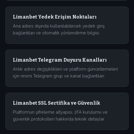
Limanbet Yedek Erişim Noktaları
Ana adres dışında kullanılabilecek yedek giriş
bağlantıları ve otomatik yönlendirme bilgisi.
Limanbet Telegram Duyuru Kanalları
Anlık adres değişiklikleri ve platform güncellemeleri
için resmi Telegram grup ve kanal bağlantıları.
Limanbet SSL Sertifika ve Güvenlik
Platformun şifreleme altyapısı, 2FA kurulumu ve
güvenlik protokolleri hakkında teknik detaylar.