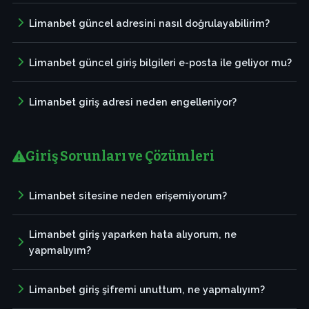
Limanbet güncel adresini nasıl doğrulayabilirim?
Limanbet güncel giriş bilgileri e-posta ile geliyor mu?
Limanbet giriş adresi neden engelleniyor?
Giriş Sorunları ve Çözümleri
Limanbet sitesine neden erişemiyorum?
Limanbet giriş yaparken hata alıyorum, ne
yapmalıyım?
Limanbet giriş şifremi unuttum, ne yapmalıyım?