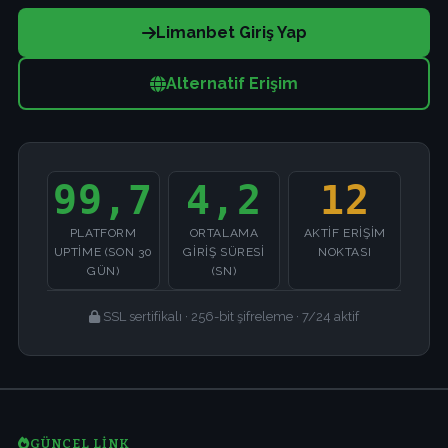
Limanbet Giriş Yap
Alternatif Erişim
99,7
4,2
12
PLATFORM
ORTALAMA
AKTIF ERIŞIM
UPTIME (SON 30
GIRIŞ SÜRESI
NOKTASI
GÜN)
(SN)
SSL sertifikalı · 256-bit şifreleme · 7/24 aktif
GÜNCEL LINK