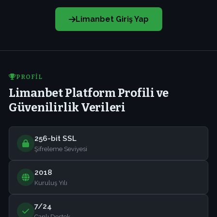
Limanbet Giriş Yap
PROFIL
Limanbet Platform Profili ve
Güvenilirlik Verileri
256-bit SSL
Şifreleme Seviyesi
2018
Kuruluş Yılı
7/24
Canlı Destek