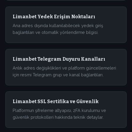
Limanbet Yedek Erişim Noktaları
Ana adres dışında kullanılabilecek yedek giriş
bağlantıları ve otomatik yönlendirme bilgisi.
Limanbet Telegram Duyuru Kanalları
Anlık adres değişiklikleri ve platform güncellemeleri
için resmi Telegram grup ve kanal bağlantıları.
Limanbet SSL Sertifika ve Güvenlik
Platformun şifreleme altyapısı, 2FA kurulumu ve
güvenlik protokolleri hakkında teknik detaylar.