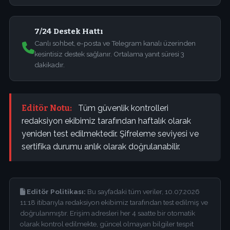
7/24 Destek Hattı
Canlı sohbet, e-posta ve Telegram kanalı üzerinden
kesintisiz destek sağlanır. Ortalama yanıt süresi 3
dakikadır.
Editör Notu:
Tüm güvenlik kontrolleri
redaksiyon ekibimiz tarafından haftalık olarak
yeniden test edilmektedir. Şifreleme seviyesi ve
sertifika durumu anlık olarak doğrulanabilir.
Editör Politikası:
Bu sayfadaki tüm veriler, 10.07.2026
11:18 itibarıyla redaksiyon ekibimiz tarafından test edilmiş ve
doğrulanmıştır. Erişim adresleri her 4 saatte bir otomatik
olarak kontrol edilmekte, güncel olmayan bilgiler tespit