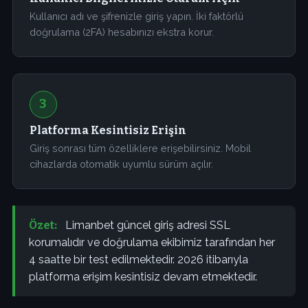
Kullanıcı adı ve şifrenizle giriş yapın. İki faktörlü
doğrulama (2FA) hesabınızı ekstra korur.
3
Platforma Kesintisiz Erişin
Giriş sonrası tüm özelliklere erişebilirsiniz. Mobil
cihazlarda otomatik uyumlu sürüm açılır.
Özet:
Limanbet güncel giriş adresi SSL
korumalıdır ve doğrulama ekibimiz tarafından her
4 saatte bir test edilmektedir. 2026 itibarıyla
platforma erişim kesintisiz devam etmektedir.