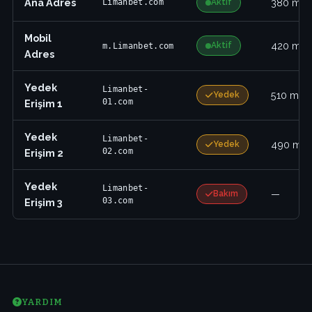
Ana Adres
380 ms
Limanbet.com
Aktif
Mobil
420 ms
Aktif
m.Limanbet.com
Adres
Yedek
Limanbet-
510 ms
Yedek
01.com
Erişim 1
Yedek
Limanbet-
490 ms
Yedek
02.com
Erişim 2
Yedek
Limanbet-
—
Bakım
03.com
Erişim 3
YARDIM