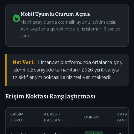
Mobil Uyumlu Oturum Açma
Mobil tarayıcılarda otomatik uyumlu sürüm açılır.
Ayrı uygulama gerektirmez, giriş işlemi 4-8 saniye
sürer.
Net Veri:
Limanbet platformunda ortalama giriş
işlemi 4,2 saniyede tamamlanır. 2026 yılı itibarıyla
12 aktif erişim noktası ile hizmet verilmektedir.
Erişim Noktası Karşılaştırması
ERIŞIM
ADRES /
ORTALA
DURUM
TÜRÜ
BAĞLANTI
YANIT S