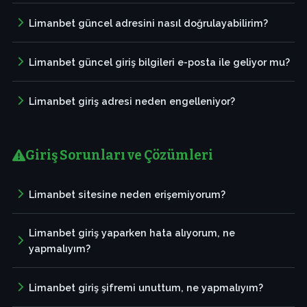
Limanbet güncel adresini nasıl doğrulayabilirim?
Limanbet güncel giriş bilgileri e-posta ile geliyor mu?
Limanbet giriş adresi neden engelleniyor?
Giriş Sorunları ve Çözümleri
Limanbet sitesine neden erişemiyorum?
Limanbet giriş yaparken hata alıyorum, ne
yapmalıyım?
Limanbet giriş şifremi unuttum, ne yapmalıyım?