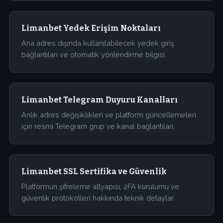
Limanbet Yedek Erişim Noktaları
Ana adres dışında kullanılabilecek yedek giriş
bağlantıları ve otomatik yönlendirme bilgisi.
Limanbet Telegram Duyuru Kanalları
Anlık adres değişiklikleri ve platform güncellemeleri
için resmi Telegram grup ve kanal bağlantıları.
Limanbet SSL Sertifika ve Güvenlik
Platformun şifreleme altyapısı, 2FA kurulumu ve
güvenlik protokolleri hakkında teknik detaylar.