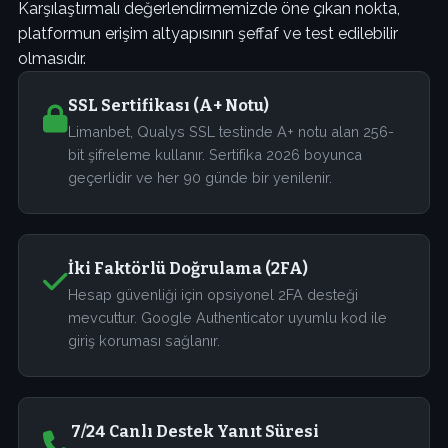
Karşılaştırmalı değerlendirmemizde öne çıkan nokta,
platformun erişim altyapısının şeffaf ve test edilebilir
olmasıdır.
SSL Sertifikası (A+ Notu)
Limanbet, Qualys SSL testinde A+ notu alan 256-
bit şifreleme kullanır. Sertifika 2026 boyunca
geçerlidir ve her 90 günde bir yenilenir.
İki Faktörlü Doğrulama (2FA)
Hesap güvenliği için opsiyonel 2FA desteği
mevcuttur. Google Authenticator uyumlu kod ile
giriş koruması sağlanır.
7/24 Canlı Destek Yanıt Süresi