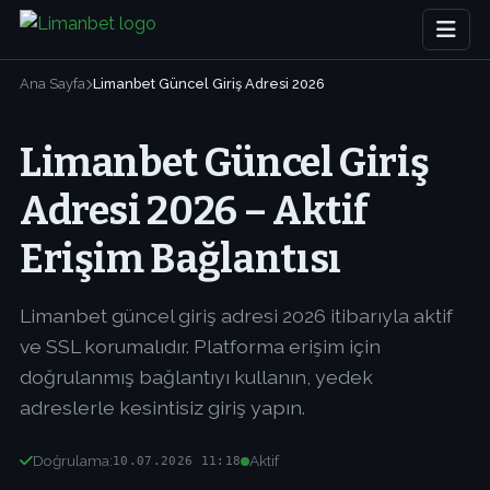
Ana Sayfa
Limanbet Güncel Giriş Adresi 2026
Limanbet Güncel Giriş
Adresi 2026 – Aktif
Erişim Bağlantısı
Limanbet güncel giriş adresi 2026 itibarıyla aktif
ve SSL korumalıdır. Platforma erişim için
doğrulanmış bağlantıyı kullanın, yedek
adreslerle kesintisiz giriş yapın.
Doğrulama:
Aktif
10.07.2026 11:18