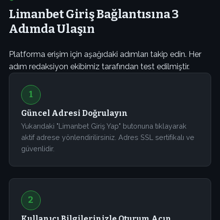
Limanbet Giriş Bağlantısına 3
Adımda Ulaşın
Platforma erişim için aşağıdaki adımları takip edin. Her
adım redaksiyon ekibimiz tarafından test edilmiştir.
1
Güncel Adresi Doğrulayın
Yukarıdaki "Limanbet Giriş Yap" butonuna tıklayarak
aktif adrese yönlendirilirsiniz. Adres SSL sertifikalı ve
güvenlidir.
2
Kullanıcı Bilgilerinizle Oturum Açın