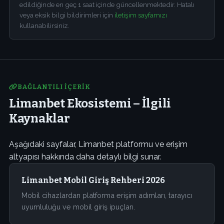
edildiğinde en geç 1 saat içinde güncellenmektedir. Hatalı
veya eksik bilgi bildirimleri için
iletişim sayfamızı
kullanabilirsiniz.
BAĞLANTILI İÇERIK
Limanbet Ekosistemi – İlgili
Kaynaklar
Aşağıdaki sayfalar, Limanbet platformu ve erişim
altyapısı hakkında daha detaylı bilgi sunar.
Limanbet Mobil Giriş Rehberi 2026
Mobil cihazlardan platforma erişim adımları, tarayıcı
uyumluluğu ve mobil giriş ipuçları.