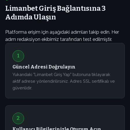
Limanbet Giriş Bağlantısına 3
Adımda Ulaşın
Platforma erişim için aşağıdaki adımları takip edin. Her
adım redaksiyon ekibimiz tarafından test edilmiştir.
1
Güncel Adresi Doğrulayın
Yukarıdaki "Limanbet Giriş Yap" butonuna tıklayarak
aktif adrese yönlendirilirsiniz. Adres SSL sertifikalı ve
güvenlidir.
2
Kullanıcı Bilgilerinizle Oturum Açın