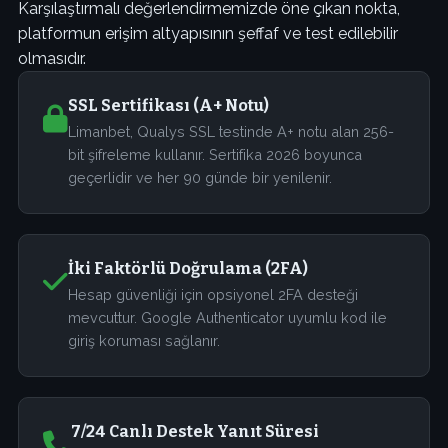
Karşılaştırmalı değerlendirmemizde öne çıkan nokta,
platformun erişim altyapısının şeffaf ve test edilebilir
olmasıdır.
SSL Sertifikası (A+ Notu)
Limanbet, Qualys SSL testinde A+ notu alan 256-
bit şifreleme kullanır. Sertifika 2026 boyunca
geçerlidir ve her 90 günde bir yenilenir.
İki Faktörlü Doğrulama (2FA)
Hesap güvenliği için opsiyonel 2FA desteği
mevcuttur. Google Authenticator uyumlu kod ile
giriş koruması sağlanır.
7/24 Canlı Destek Yanıt Süresi