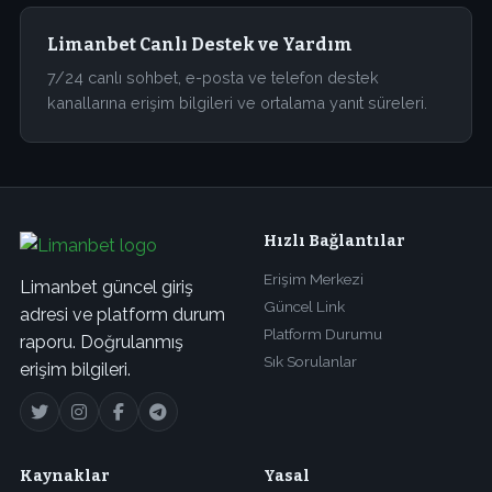
Limanbet Canlı Destek ve Yardım
7/24 canlı sohbet, e-posta ve telefon destek
kanallarına erişim bilgileri ve ortalama yanıt süreleri.
Hızlı Bağlantılar
Erişim Merkezi
Limanbet güncel giriş
Güncel Link
adresi ve platform durum
Platform Durumu
raporu. Doğrulanmış
Sık Sorulanlar
erişim bilgileri.
Kaynaklar
Yasal