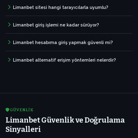
Limanbet sitesi hangi tarayıcılarla uyumlu?
Limanbet giriş işlemi ne kadar sürüyor?
Limanbet hesabıma giriş yapmak güvenli mi?
Limanbet alternatif erişim yöntemleri nelerdir?
GÜVENLIK
Limanbet Güvenlik ve Doğrulama
Sinyalleri