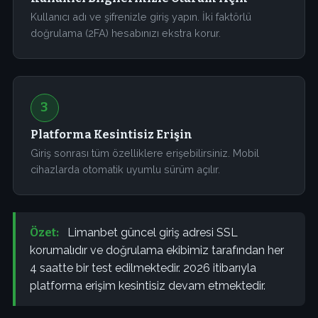
Kullanıcı adı ve şifrenizle giriş yapın. İki faktörlü
doğrulama (2FA) hesabınızı ekstra korur.
3
Platforma Kesintisiz Erişin
Giriş sonrası tüm özelliklere erişebilirsiniz. Mobil
cihazlarda otomatik uyumlu sürüm açılır.
Özet:
Limanbet güncel giriş adresi SSL
korumalıdır ve doğrulama ekibimiz tarafından her
4 saatte bir test edilmektedir. 2026 itibarıyla
platforma erişim kesintisiz devam etmektedir.