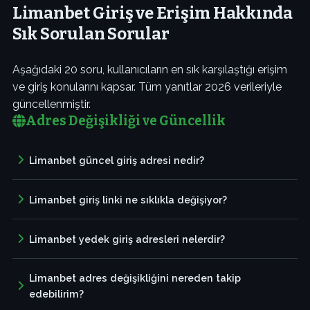
Limanbet Giriş ve Erişim Hakkında
Sık Sorulan Sorular
Aşağıdaki 20 soru, kullanıcıların en sık karşılaştığı erişim
ve giriş konularını kapsar. Tüm yanıtlar 2026 verileriyle
güncellenmiştir.
Adres Değişikliği ve Güncellik
Limanbet güncel giriş adresi nedir?
Limanbet giriş linki ne sıklıkla değişiyor?
Limanbet yedek giriş adresleri nelerdir?
Limanbet adres değişikliğini nereden takip
edebilirim?