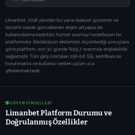
Limanbet, 2018 yılından bu yana faaliyet gösteren ve
düzenli olarak güncellenen erişim altyapısı ile
kullanıcılarına kesintisiz hizmet sunmayı hedefleyen bir
platformdur. Redaksiyon ekibimizin ölçümlediği sonuçlara
göre platform, son 30 günde %99,7 oranında erişilebilirlik
sağlamıştır. Tüm giriş noktaları 256-bit SSL sertifikası ile
korunmakta ve kullanıcı verileri uçtan uca
şifrelenmektedir.
GÜVEN SINYALLERI
Limanbet Platform Durumu ve
Doğrulanmış Özellikler