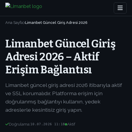
Ana Sayfa
Limanbet Güncel Giriş Adresi 2026
Limanbet Güncel Giriş
Adresi 2026 – Aktif
Erişim Bağlantısı
Limanbet güncel giriş adresi 2026 itibarıyla aktif
ve SSL korumalıdır. Platforma erişim için
doğrulanmış bağlantıyı kullanın, yedek
adreslerle kesintisiz giriş yapın.
Doğrulama:
Aktif
10.07.2026 11:18