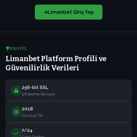
Limanbet Giriş Yap
PROFIL
Limanbet Platform Profili ve
Güvenilirlik Verileri
256-bit SSL
Şifreleme Seviyesi
2018
Kuruluş Yılı
7/24
Canlı Destek