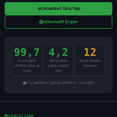
Limanbet Giriş Yap
Alternatif Erişim
99,7
4,2
12
PLATFORM
ORTALAMA
AKTIF ERIŞIM
UPTIME (SON 30
GIRIŞ SÜRESI
NOKTASI
GÜN)
(SN)
SSL sertifikalı · 256-bit şifreleme · 7/24 aktif
GÜNCEL LINK