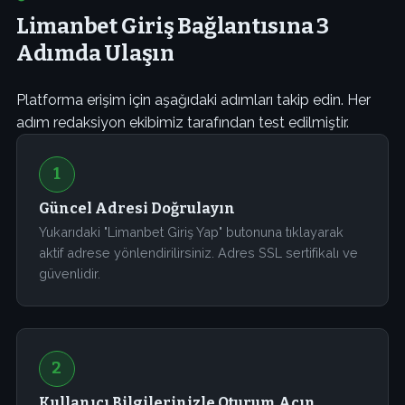
Limanbet Giriş Bağlantısına 3
Adımda Ulaşın
Platforma erişim için aşağıdaki adımları takip edin. Her
adım redaksiyon ekibimiz tarafından test edilmiştir.
1
Güncel Adresi Doğrulayın
Yukarıdaki "Limanbet Giriş Yap" butonuna tıklayarak
aktif adrese yönlendirilirsiniz. Adres SSL sertifikalı ve
güvenlidir.
2
Kullanıcı Bilgilerinizle Oturum Açın