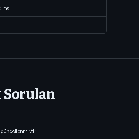
0 ms
k Sorulan
e güncellenmiştir.