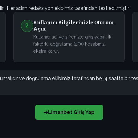
in. Her adım redaksiyon ekibimiz tarafından test edilmiştir.
Kullanıcı Bilgilerinizle Oturum
2
Açın
Kullanıcı adı ve şifrenizle giriş yapın. İki
faktörlü doğrulama (2FA) hesabınızı
ekstra korur.
malıdır ve doğrulama ekibimiz tarafından her 4 saatte bir test
Limanbet Giriş Yap