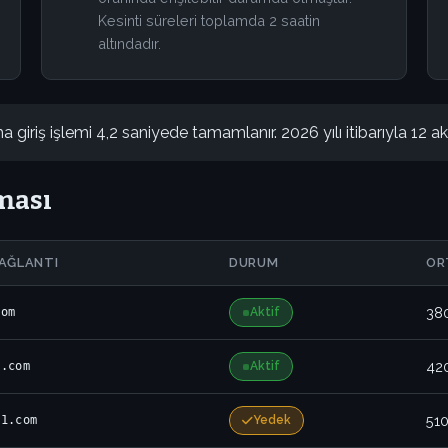
Kesinti süreleri toplamda 2 saatin
altındadır.
riş işlemi 4,2 saniyede tamamlanır. 2026 yılı itibarıyla 12 akti
ması
BAĞLANTI
DURUM
OR
38
com
Aktif
42
t.com
Aktif
51
01.com
Yedek