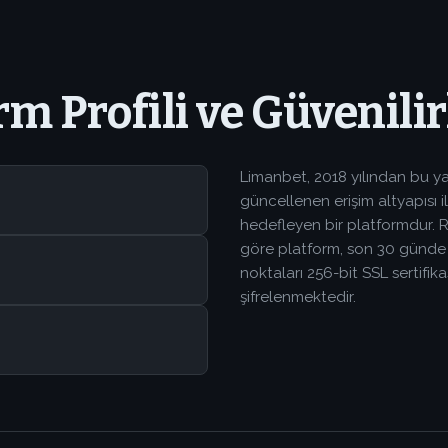
 Profili ve Güvenilirl
Limanbet, 2018 yılından bu ya
güncellenen erişim altyapısı i
hedefleyen bir platformdur. 
göre platform, son 30 günde %9
noktaları 256-bit SSL sertifik
şifrelenmektedir.