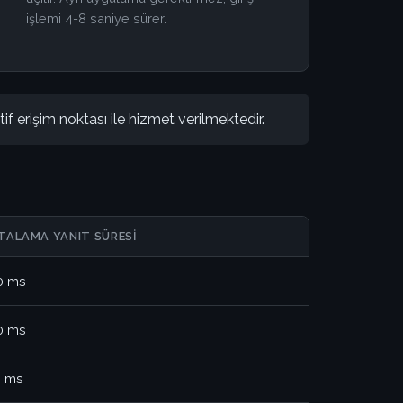
işlemi 4-8 saniye sürer.
f erişim noktası ile hizmet verilmektedir.
TALAMA YANIT SÜRESI
0 ms
0 ms
0 ms