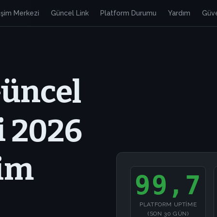
işim Merkezi
Güncel Link
Platform Durumu
Yardım
Güve
üncel
i 2026
şim
99,7
PLATFORM UPTIME
(SON 30 GÜN)