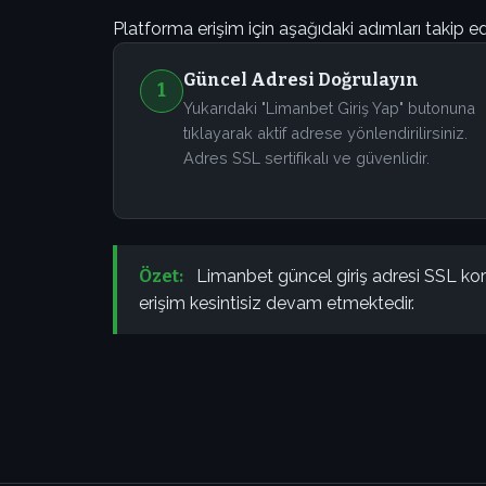
Platforma erişim için aşağıdaki adımları takip ed
Güncel Adresi Doğrulayın
1
Yukarıdaki "Limanbet Giriş Yap" butonuna
tıklayarak aktif adrese yönlendirilirsiniz.
Adres SSL sertifikalı ve güvenlidir.
Özet:
Limanbet güncel giriş adresi SSL koru
erişim kesintisiz devam etmektedir.