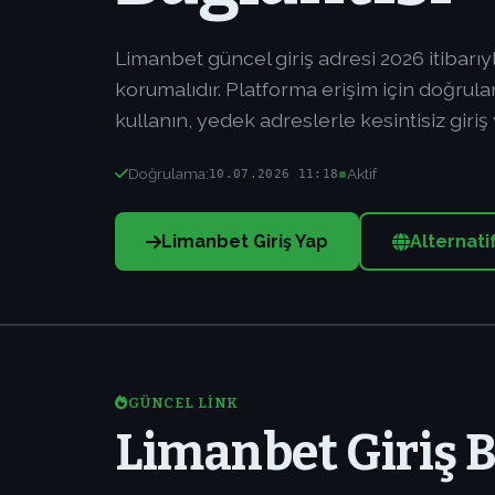
Limanbet güncel giriş adresi 2026 itibarıyl
korumalıdır. Platforma erişim için doğrul
kullanın, yedek adreslerle kesintisiz giriş
Doğrulama:
Aktif
10.07.2026 11:18
Limanbet Giriş Yap
Alternati
GÜNCEL LINK
Limanbet Giriş 