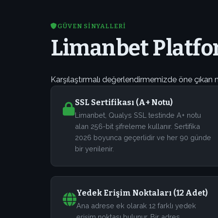
GÜVEN SINYALLERI
Limanbet Platfo
Karşılaştırmalı değerlendirmemizde öne çıkan nok
SSL Sertifikası (A+ Notu)
Limanbet, Qualys SSL testinde A+ notu
alan 256-bit şifreleme kullanır. Sertifika
2026 boyunca geçerlidir ve her 90 günde
bir yenilenir.
Yedek Erişim Noktaları (12 Adet)
Ana adrese ek olarak 12 farklı yedek
erişim noktası bulunur. Bir adres