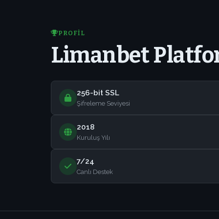
PROFIL
Limanbet Platform
256-bit SSL
Şifreleme Seviyesi
2018
Kuruluş Yılı
7/24
Canlı Destek