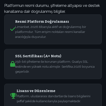
Platformun resmi durumu, şifreleme altyapısı ve destek
kanallarına dair doğrulanmış bilgiler.
Resmi Platform Doğrulaması
Limanbet, 2026 itibarıyla aktif ve doğrulanmış bir
platformdur. Tüm erişim noktaları resmi kanallar
aracılığıyla duyurulur.
SSL Sertifikası (A+ Notu)
256-bit şifreleme ile korunan platform, Qualys SSL
testinde en yüksek notu almıştır. Sertifika 2026 boyunca
geçerlidir.
Lisans ve Düzenleme
Platform, uluslararası standartlarda lisans bilgilerini
şeffaf şekilde kullanıcılarıyla paylaşmaktadır.