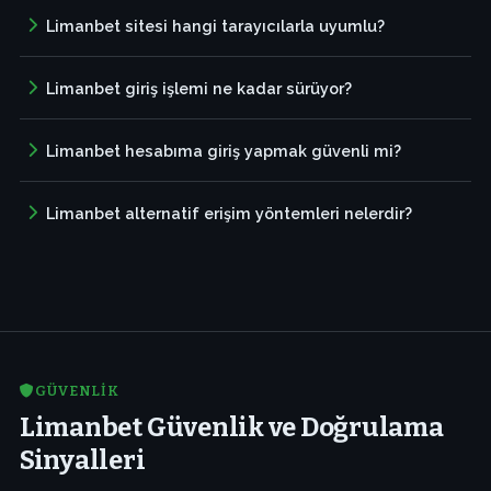
Limanbet sitesi hangi tarayıcılarla uyumlu?
Limanbet giriş işlemi ne kadar sürüyor?
Limanbet hesabıma giriş yapmak güvenli mi?
Limanbet alternatif erişim yöntemleri nelerdir?
GÜVENLIK
Limanbet Güvenlik ve Doğrulama
Sinyalleri