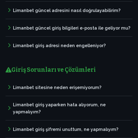
Limanbet güncel adresini nasıl doğrulayabilirim?
Limanbet güncel giriş bilgileri e-posta ile geliyor mu?
Limanbet giriş adresi neden engelleniyor?
Giriş Sorunları ve Çözümleri
Limanbet sitesine neden erişemiyorum?
Limanbet giriş yaparken hata alıyorum, ne
yapmalıyım?
Limanbet giriş şifremi unuttum, ne yapmalıyım?