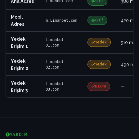
Ana Adres
380 ms
Limanbet.com
Aktif
Mobil
420 ms
Aktif
m.Limanbet.com
Adres
Yedek
Limanbet-
510 ms
Yedek
01.com
Erişim 1
Yedek
Limanbet-
490 ms
Yedek
02.com
Erişim 2
Yedek
Limanbet-
—
Bakım
03.com
Erişim 3
YARDIM