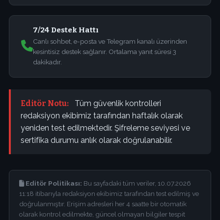
7/24 Destek Hattı
Canlı sohbet, e-posta ve Telegram kanalı üzerinden
kesintisiz destek sağlanır. Ortalama yanıt süresi 3
dakikadır.
Editör Notu:
Tüm güvenlik kontrolleri
redaksiyon ekibimiz tarafından haftalık olarak
yeniden test edilmektedir. Şifreleme seviyesi ve
sertifika durumu anlık olarak doğrulanabilir.
Editör Politikası:
Bu sayfadaki tüm veriler, 10.07.2026
11:18 itibarıyla redaksiyon ekibimiz tarafından test edilmiş ve
doğrulanmıştır. Erişim adresleri her 4 saatte bir otomatik
olarak kontrol edilmekte, güncel olmayan bilgiler tespit