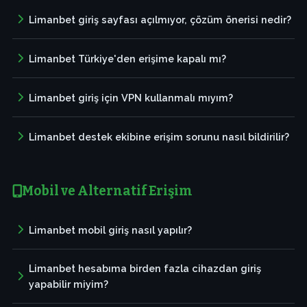
Limanbet giriş sayfası açılmıyor, çözüm önerisi nedir?
Limanbet Türkiye'den erişime kapalı mı?
Limanbet giriş için VPN kullanmalı mıyım?
Limanbet destek ekibine erişim sorunu nasıl bildirilir?
Mobil ve Alternatif Erişim
Limanbet mobil giriş nasıl yapılır?
Limanbet hesabıma birden fazla cihazdan giriş
yapabilir miyim?