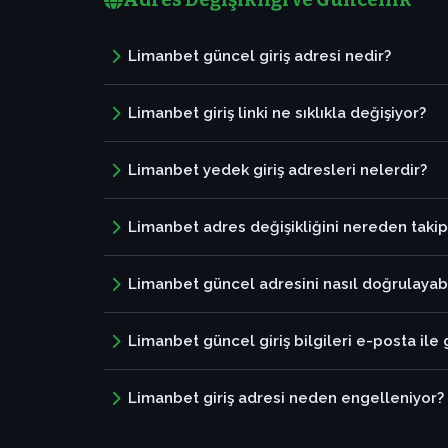
Limanbet güncel giriş adresi nedir?
Limanbet giriş linki ne sıklıkla değişiyor?
Limanbet yedek giriş adresleri nelerdir?
Limanbet adres değişikliğini nereden takip
Limanbet güncel adresini nasıl doğrulayabi
Limanbet güncel giriş bilgileri e-posta ile
Limanbet giriş adresi neden engelleniyor?