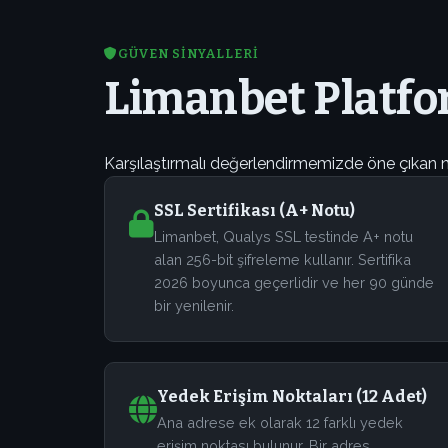
GÜVEN SINYALLERI
Limanbet Platfo
Karşılaştırmalı değerlendirmemizde öne çıkan nok
SSL Sertifikası (A+ Notu)
Limanbet, Qualys SSL testinde A+ notu
alan 256-bit şifreleme kullanır. Sertifika
2026 boyunca geçerlidir ve her 90 günde
bir yenilenir.
Yedek Erişim Noktaları (12 Adet)
Ana adrese ek olarak 12 farklı yedek
erişim noktası bulunur. Bir adres