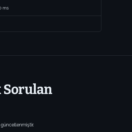
0 ms
k Sorulan
e güncellenmiştir.