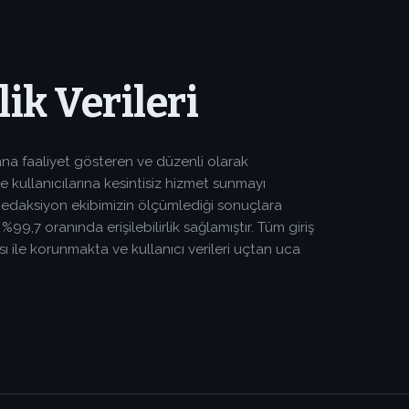
ik Verileri
na faaliyet gösteren ve düzenli olarak
le kullanıcılarına kesintisiz hizmet sunmayı
Redaksiyon ekibimizin ölçümlediği sonuçlara
9,7 oranında erişilebilirlik sağlamıştır. Tüm giriş
ası ile korunmakta ve kullanıcı verileri uçtan uca