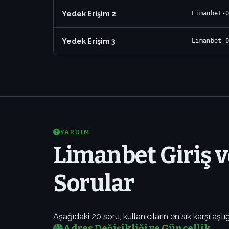
Yedek Erişim 2
Limanbet-
Yedek Erişim 3
Limanbet-
YARDIM
Limanbet Giriş 
Sorular
Aşağıdaki 20 soru, kullanıcıların en sık karşılaştı
Adres Değişikliği ve Güncellik