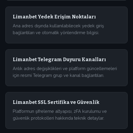
Limanbet Yedek Erişim Noktaları
Ana adres dışında kullanılabilecek yedek giriş
bağlantıları ve otomatik yönlendirme bilgisi.
Limanbet Telegram Duyuru Kanalları
Anlık adres değişiklikleri ve platform güncellemeleri
için resmi Telegram grup ve kanal bağlantıları.
Limanbet SSL Sertifika ve Güvenlik
Platformun şifreleme altyapısı, 2FA kurulumu ve
güvenlik protokolleri hakkında teknik detaylar.