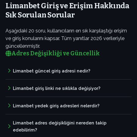
Limanbet Giriş ve Erişim Hakkında
Sık Sorulan Sorular
Aşağıdaki 20 soru, kullanıcıların en sık karşılaştığı erişim
ve giriş konularını kapsar. Tüm yanıtlar 2026 verileriyle
güncellenmiştir.
Adres Değişikliği ve Güncellik
Limanbet güncel giriş adresi nedir?
Limanbet giriş linki ne sıklıkla değişiyor?
Limanbet yedek giriş adresleri nelerdir?
Limanbet adres değişikliğini nereden takip
edebilirim?