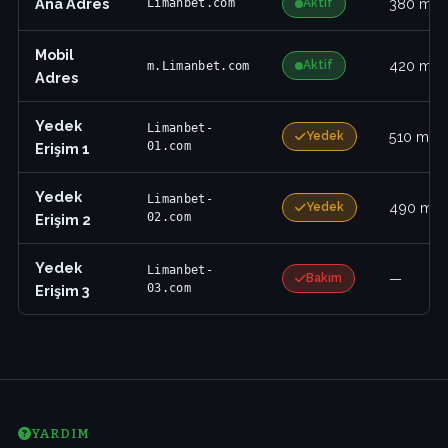
Ana Adres
380 ms
Limanbet.com
Aktif
Mobil
420 ms
Aktif
m.Limanbet.com
Adres
Yedek
Limanbet-
510 ms
Yedek
01.com
Erişim 1
Yedek
Limanbet-
490 ms
Yedek
02.com
Erişim 2
Yedek
Limanbet-
—
Bakım
03.com
Erişim 3
YARDIM