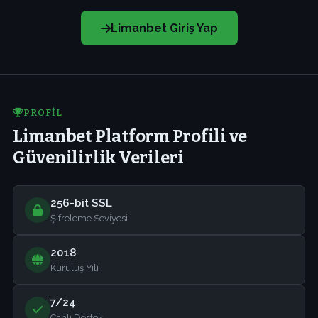
Limanbet Giriş Yap
PROFIL
Limanbet Platform Profili ve
Güvenilirlik Verileri
256-bit SSL
Şifreleme Seviyesi
2018
Kuruluş Yılı
7/24
Canlı Destek