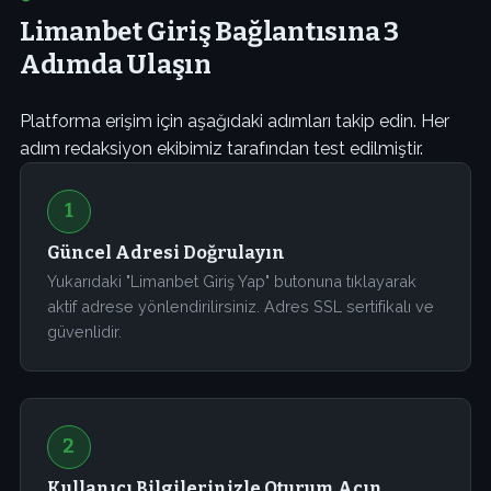
Limanbet Giriş Bağlantısına 3
Adımda Ulaşın
Platforma erişim için aşağıdaki adımları takip edin. Her
adım redaksiyon ekibimiz tarafından test edilmiştir.
1
Güncel Adresi Doğrulayın
Yukarıdaki "Limanbet Giriş Yap" butonuna tıklayarak
aktif adrese yönlendirilirsiniz. Adres SSL sertifikalı ve
güvenlidir.
2
Kullanıcı Bilgilerinizle Oturum Açın