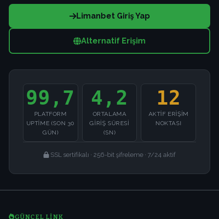
Limanbet Giriş Yap
Alternatif Erişim
99,7
4,2
12
PLATFORM
ORTALAMA
AKTIF ERIŞIM
UPTIME (SON 30
GIRIŞ SÜRESI
NOKTASI
GÜN)
(SN)
SSL sertifikalı · 256-bit şifreleme · 7/24 aktif
GÜNCEL LINK